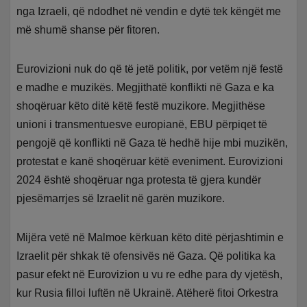
nga Izraeli, që ndodhet në vendin e dytë tek këngët me
më shumë shanse për fitoren.
Eurovizioni nuk do që të jetë politik, por vetëm një festë
e madhe e muzikës. Megjithatë konflikti në Gaza e ka
shoqëruar këto ditë këtë festë muzikore. Megjithëse
unioni i transmentuesve europianë, EBU përpiqet të
pengojë që konflikti në Gaza të hedhë hije mbi muzikën,
protestat e kanë shoqëruar këtë eveniment. Eurovizioni
2024 është shoqëruar nga protesta të gjera kundër
pjesëmarrjes së Izraelit në garën muzikore.
Mijëra vetë në Malmoe kërkuan këto ditë përjashtimin e
Izraelit për shkak të ofensivës në Gaza. Që politika ka
pasur efekt në Eurovizion u vu re edhe para dy vjetësh,
kur Rusia filloi luftën në Ukrainë. Atëherë fitoi Orkestra