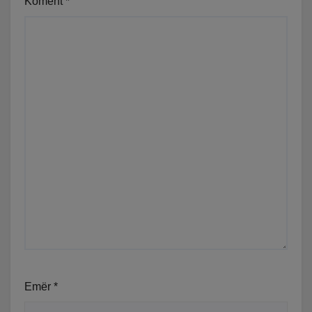
Koment
*
Emër
*