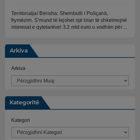
Territorialja/ Berisha: Shembulli i Poliçanit,
frymëzim. S’mund të lejohet një tiran të shkelmojnë
interesat e qytetarëve! 3.2 mld euro u vodhën për…
Arkiva
Arkiva
Kategoritë
Kategori