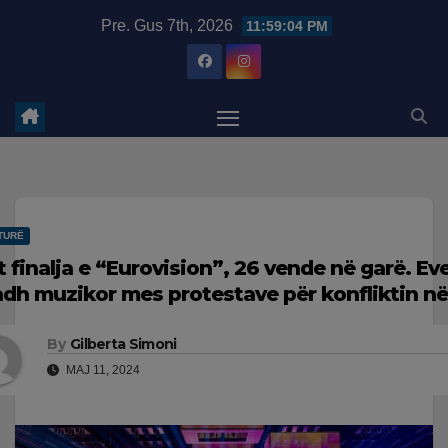
Skip
modal-check
Pre. Gus 7th, 2026
11:59:05 PM
to
content
TURË
t finalja e “Eurovision”, 26 vende në garë. Ev
dh muzikor mes protestave për konfliktin n
By
Gilberta Simoni
MAJ 11, 2024