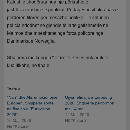
Kalush e shoqëruar nga një përkrahje e
jashtëzakonshme e publikut. Përfaqësuesit ukrainas e
përdorën fitoren për mesazhe politike. Të shtunën
policia ndodhet në gjendje të lartë gatishmërie në
Malmoe dhe mbështetet nga forca policore nga
Danimarka e Norvegjia.
Shqipëria me këngën “Titan” të Besës nuk arriti të
kualifikohej në finale.
Të afërta
“Nan” dhe Alis emocionojnë
Gjysmëfinalja e Eurosong
Europën, Shqipëria sonte
2026, Shqipëria performon
në finalen e “Eurovision
më 14 maj
2026”
12 Maj, 2026
16 Maj, 2026
Në “Kulturë”
Në “Kulturë”