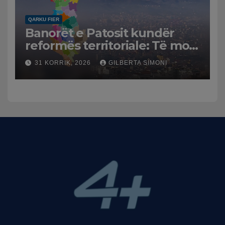
QARKU FIER
Banorët e Patosit kundër
reformës territoriale: Të mos
humbasim identitetin e
31 KORRIK, 2026
GILBERTA SIMONI
qytetit