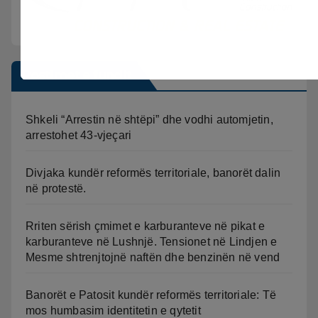
Postimet e fundit
Shkeli “Arrestin në shtëpi” dhe vodhi automjetin,
arrestohet 43-vjeçari
Divjaka kundër reformës territoriale, banorët dalin
në protestë.
Rriten sërish çmimet e karburanteve në pikat e
karburanteve në Lushnjë. Tensionet në Lindjen e
Mesme shtrenjtojnë naftën dhe benzinën në vend
Banorët e Patosit kundër reformës territoriale: Të
mos humbasim identitetin e qytetit