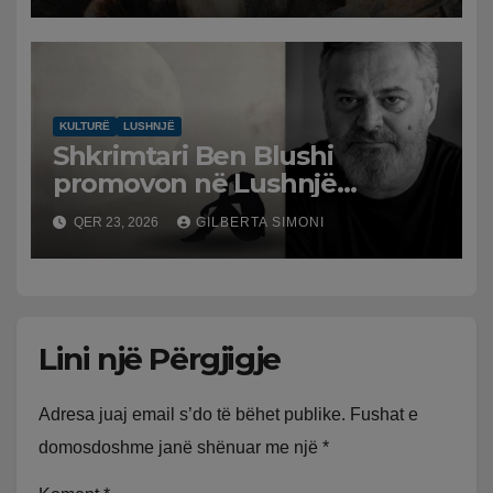
KULTURË
LUSHNJË
Shkrimtari Ben Blushi
promovon në Lushnjë
librin “Jam Mysliman”
QER 23, 2026
GILBERTA SIMONI
Lini një Përgjigje
Adresa juaj email s’do të bëhet publike.
Fushat e
domosdoshme janë shënuar me një
*