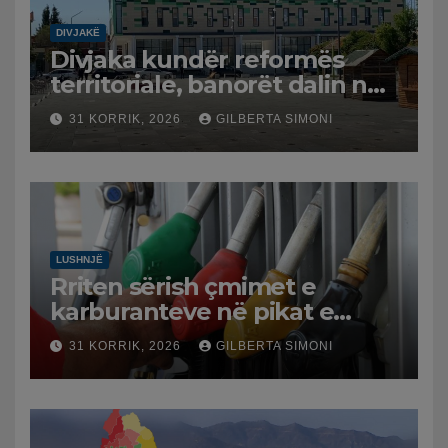
DIVJAKË
Divjaka kundër reformës
territoriale, banorët dalin në
protestë.
31 KORRIK, 2026
GILBERTA SIMONI
LUSHNJË
Rriten sërish çmimet e
karburanteve në pikat e
karburanteve në Lushnjë.
31 KORRIK, 2026
GILBERTA SIMONI
Tensionet në Lindjen e
Mesme shtrenjtojnë naftën
dhe benzinën në vend