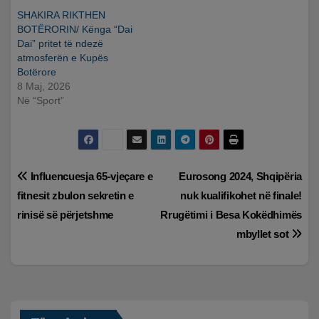
SHAKIRA RIKTHEN
BOTËRORIN/ Kënga “Dai
Dai” pritet të ndezë
atmosferën e Kupës
Botërore
8 Maj, 2026
Në “Sport”
Lëvizje
Influencuesja 65-vjeçare e
Eurosong 2024, Shqipëria
fitnesit zbulon sekretin e
nuk kualifikohet në finale!
te
rinisë së përjetshme
Rrugëtimi i Besa Kokëdhimës
postimet
mbyllet sot