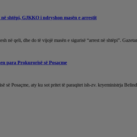
t’ në shtëpi, GJKKO i ndryshon masën e arrestit
 vitesh në qeli, dhe do të vijojë masën e sigurisë “arrest në shtëpi”. Ga
hen para Prokurorisë së Posaçme
së së Posaçme, aty ku sot pritet të paraqitet ish-zv. kryeministrja Bel