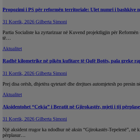
Propozimi i PS për reformën territoriale: Ulet numri i bashkive 
31 Korrik, 2026
Gilberta Simoni
Partia Socialiste ka zyrtarizuar në Kuvend projektligjin për Reformën
të…
Aktualitet
Radhë kilometrike në pikën kufitare të Qafë Botës, pala greke ra
31 Korrik, 2026
Gilberta Simoni
Prej disa orësh, dhjetëra qytetarë dhe drejtues automjetesh po presin 
Aktualitet
Aksidentohet “Cekja” i Beratit në Gjirokastër, mjeti i tij përplas
31 Korrik, 2026
Gilberta Simoni
Një aksident rrugor ka ndodhur në aksin “Gjirokastër-Tepelenë”, në kt
përplasur…