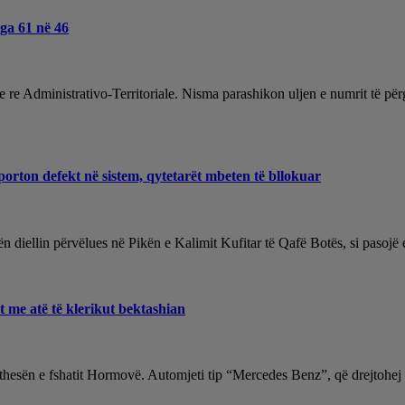
nga 61 në 46
 e re Administrativo-Territoriale. Nisma parashikon uljen e numrit të pë
porton defekt në sistem, qytetarët mbeten të bllokuar
nën diellin përvëlues në Pikën e Kalimit Kufitar të Qafë Botës, si pasoj
et me atë të klerikut bektashian
hesën e fshatit Hormovë. Automjeti tip “Mercedes Benz”, që drejtohej n