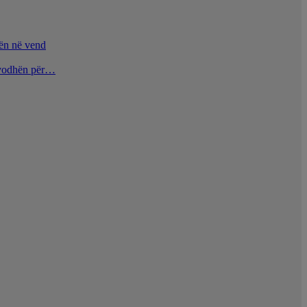
nën në vend
u vodhën për…