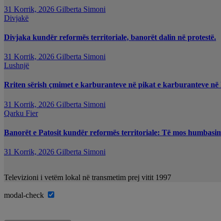
31 Korrik, 2026
Gilberta Simoni
Divjakë
Divjaka kundër reformës territoriale, banorët dalin në protestë.
31 Korrik, 2026
Gilberta Simoni
Lushnjë
Rriten sërish çmimet e karburanteve në pikat e karburanteve në
31 Korrik, 2026
Gilberta Simoni
Qarku Fier
Banorët e Patosit kundër reformës territoriale: Të mos humbasim i
31 Korrik, 2026
Gilberta Simoni
Televizioni i vetëm lokal në transmetim prej vitit 1997
modal-check