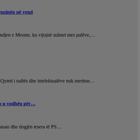
enzinën në vend
Lindjen e Mesme, ku vijojnë sulmet mes palëve,…
“ Qyteti i naftës dhe intelektualëve nuk meriton…
uro u vodhën për…
testuan dhe dogjën tesera të PS…