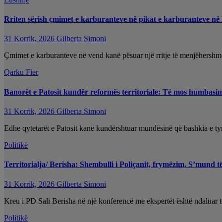
Rriten sërish çmimet e karburanteve në pikat e karburanteve në
31 Korrik, 2026
Gilberta Simoni
Çmimet e karburanteve në vend kanë pësuar një rritje të menjëhershm
Qarku Fier
Banorët e Patosit kundër reformës territoriale: Të mos humbasim i
31 Korrik, 2026
Gilberta Simoni
Edhe qytetarët e Patosit kanë kundërshtuar mundësinë që bashkia e tyre
Politikë
Territorialja/ Berisha: Shembulli i Poliçanit, frymëzim. S’mund t
31 Korrik, 2026
Gilberta Simoni
Kreu i PD Sali Berisha në një konferencë me ekspertët është ndaluar te
Politikë