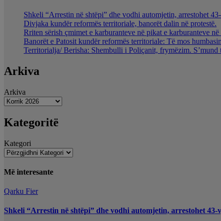
Shkeli “Arrestin në shtëpi” dhe vodhi automjetin, arrestohet 43-
Divjaka kundër reformës territoriale, banorët dalin në protestë.
Rriten sërish çmimet e karburanteve në pikat e karburanteve n
Banorët e Patosit kundër reformës territoriale: Të mos humbasim 
Territorialja/ Berisha: Shembulli i Poliçanit, frymëzim. S’mund 
Arkiva
Arkiva
Kategoritë
Kategori
Më interesante
Qarku Fier
Shkeli “Arrestin në shtëpi” dhe vodhi automjetin, arrestohet 43-v