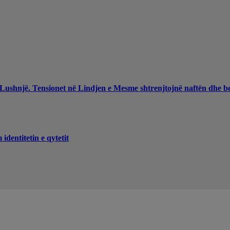
 Lushnjë. Tensionet në Lindjen e Mesme shtrenjtojnë naftën dhe b
dentitetin e qytetit