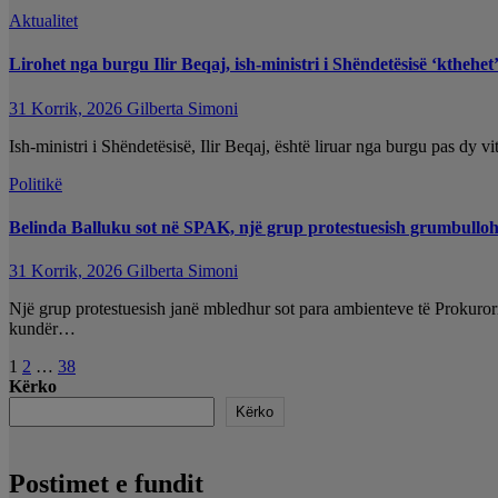
Aktualitet
Lirohet nga burgu Ilir Beqaj, ish-ministri i Shëndetësisë ‘kthehe
31 Korrik, 2026
Gilberta Simoni
Ish-ministri i Shëndetësisë, Ilir Beqaj, është liruar nga burgu pas dy
Politikë
Belinda Balluku sot në SPAK, një grup protestuesish grumbullo
31 Korrik, 2026
Gilberta Simoni
Një grup protestuesish janë mbledhur sot para ambienteve të Prokurori
kundër…
Faqosje
1
2
…
38
Kërko
postimesh
Kërko
Postimet e fundit