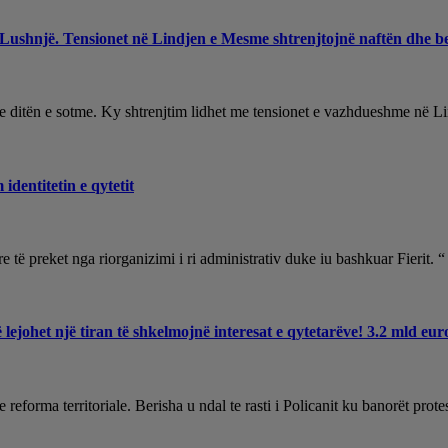
 Lushnjë. Tensionet në Lindjen e Mesme shtrenjtojnë naftën dhe b
e ditën e sotme. Ky shtrenjtim lidhet me tensionet e vazhdueshme në 
dentitetin e qytetit
 të preket nga riorganizimi i ri administrativ duke iu bashkuar Fierit. 
ë lejohet një tiran të shkelmojnë interesat e qytetarëve! 3.2 mld e
 reforma territoriale. Berisha u ndal te rasti i Policanit ku banorët pro