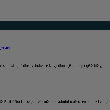
jeçari
rest në shtëpi” dhe dyshohet se ka vjedhur një automjet që është gjetu
të Partisë Socialiste për reformën e re administrativo-territoriale i cil