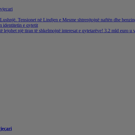
vjeçari
ë Lushnjë. Tensionet në Lindjen e Mesme shtrenjtojnë naftën dhe benzi
identitetin e qytetit
të lejohet një tiran të shkelmojnë interesat e qytetarëve! 3.2 mld euro 
jeçari