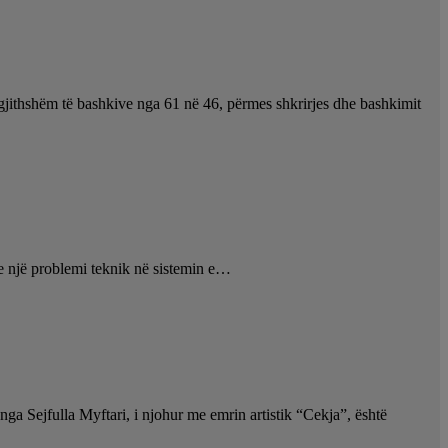
rgjithshëm të bashkive nga 61 në 46, përmes shkrirjes dhe bashkimit
ë e një problemi teknik në sistemin e…
ga Sejfulla Myftari, i njohur me emrin artistik “Cekja”, është