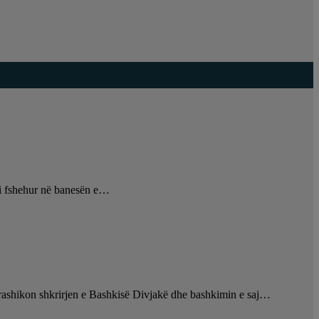
r i fshehur në banesën e…
i parashikon shkrirjen e Bashkisë Divjakë dhe bashkimin e saj…