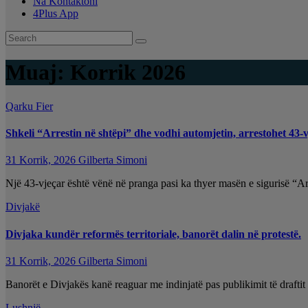
Na Kontaktoni
4Plus App
Muaj:
Korrik 2026
Qarku Fier
Shkeli “Arrestin në shtëpi” dhe vodhi automjetin, arrestohet 43-v
31 Korrik, 2026
Gilberta Simoni
Një 43-vjeçar është vënë në pranga pasi ka thyer masën e sigurisë “Ar
Divjakë
Divjaka kundër reformës territoriale, banorët dalin në protestë.
31 Korrik, 2026
Gilberta Simoni
Banorët e Divjakës kanë reaguar me indinjatë pas publikimit të draftit 
Lushnjë