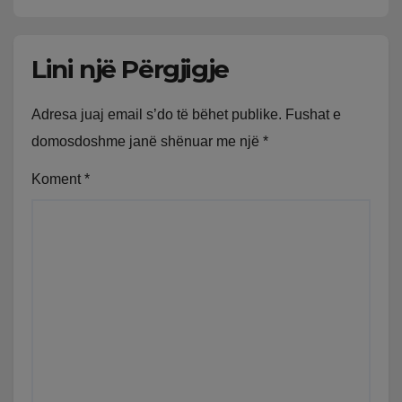
Lini një Përgjigje
Adresa juaj email s’do të bëhet publike.
Fushat e
domosdoshme janë shënuar me një
*
Koment
*