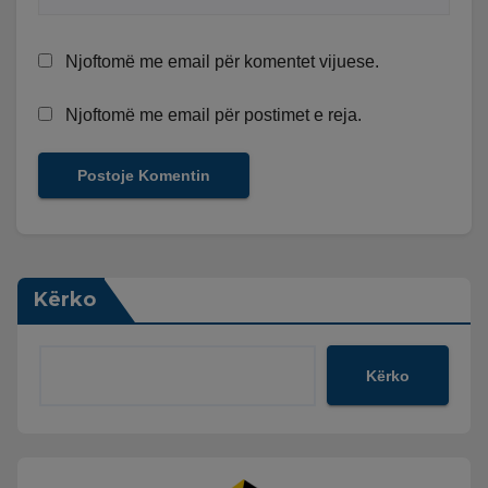
Njoftomë me email për komentet vijuese.
Njoftomë me email për postimet e reja.
Kërko
Kërko