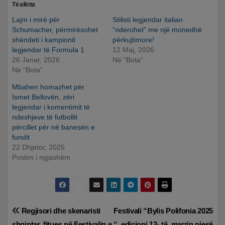
Të afërta
Lajm i mirë për
Stilisti legjendar italian
Schumacher, përmirësohet
“nderohet” me një monedhë
shëndeti i kampionit
përkujtimore!
legjendar të Formula 1
12 Maj, 2026
26 Janar, 2026
Në “Bota”
Në “Bota”
Mbahen homazhet për
Ismet Bellovën, zëri
legjendar i komentimit të
ndeshjeve të futbollit
përcillet për në banesën e
fundit
22 Dhjetor, 2025
Postim i ngjashëm
Lëvizje
Regjisori dhe skenaristi
Festivali “Bylis Polifonia 2025
shqiptar, fitues në Festivalin e
“, edicioni 12- të, marrin pjesë