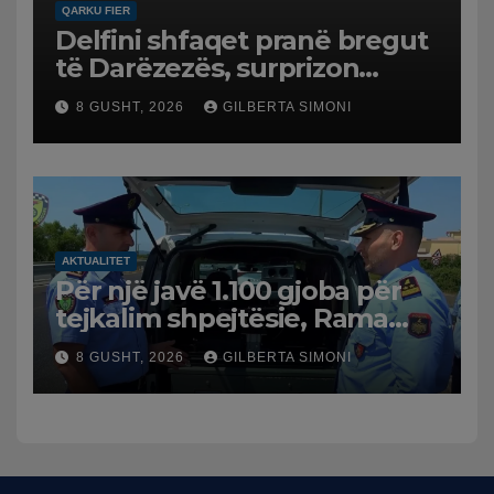
QARKU FIER
Delfini shfaqet pranë bregut
të Darëzezës, surprizon
pushuesit dhe banorët
8 GUSHT, 2026
GILBERTA SIMONI
AKTUALITET
Për një javë 1.100 gjoba për
tejkalim shpejtësie, Rama
publikon videon: Kamerat e
8 GUSHT, 2026
GILBERTA SIMONI
trafikut së shpejti në
funksion