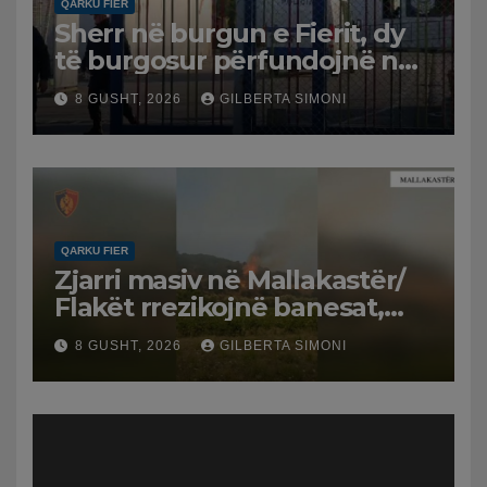
QARKU FIER
Sherr në burgun e Fierit, dy
të burgosur përfundojnë në
spital
8 GUSHT, 2026
GILBERTA SIMONI
QARKU FIER
Zjarri masiv në Mallakastër/
Flakët rrezikojnë banesat,
Policia evakuon disa familje
8 GUSHT, 2026
GILBERTA SIMONI
në Koilac