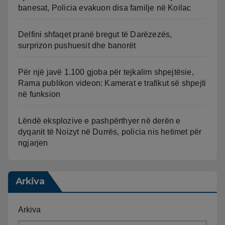
banesat, Policia evakuon disa familje në Koilac
Delfini shfaqet pranë bregut të Darëzezës,
surprizon pushuesit dhe banorët
Për një javë 1.100 gjoba për tejkalim shpejtësie,
Rama publikon videon: Kamerat e trafikut së shpejti
në funksion
Lëndë eksplozive e pashpërthyer në derën e
dyqanit të Noizyt në Durrës, policia nis hetimet për
ngjarjen
Arkiva
Arkiva