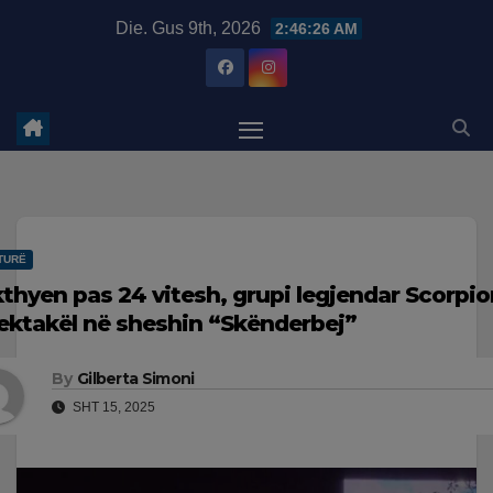
Skip
modal-check
Die. Gus 9th, 2026
2:46:27 AM
to
content
TURË
kthyen pas 24 vitesh, grupi legjendar Scorpi
ektakël në sheshin “Skënderbej”
By
Gilberta Simoni
SHT 15, 2025