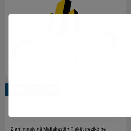
Postimet e fundit
Sherr në burgun e Fierit, dy të burgosur
përfundojnë në spital
Zjarri masiv në Mallakastër/ Flakët rrezikojnë