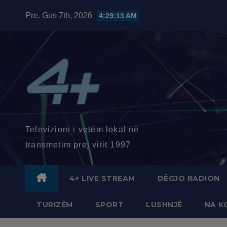
Skip
Pre. Gus 7th, 2026
4:29:15 AM
to
content
Televizioni i vetëm lokal në
transmetim prej vitit 1997
4+ LIVE STREAM
DËGJO RADION
TURIZËM
SPORT
LUSHNJË
NA K