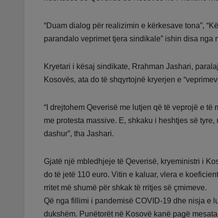
“Duam dialog për realizimin e kërkesave tona”, “Kërk
parandalo veprimet tjera sindikale” ishin disa nga
Kryetari i kësaj sindikate, Rrahman Jashari, para
Kosovës, ata do të shqyrtojnë kryerjen e “veprimeve
“I drejtohem Qeverisë me lutjen që të veprojë e të 
me protesta massive. E, shkaku i heshtjes së tyre,
dashur”, tha Jashari.
Gjatë një mbledhjeje të Qeverisë, kryeministri i Kos
do të jetë 110 euro. Vitin e kaluar, vlera e koeficie
rritet më shumë për shkak të rritjes së çmimeve.
Që nga fillimi i pandemisë COVID-19 dhe nisja e l
dukshëm. Punëtorët në Kosovë kanë pagë mesatare 