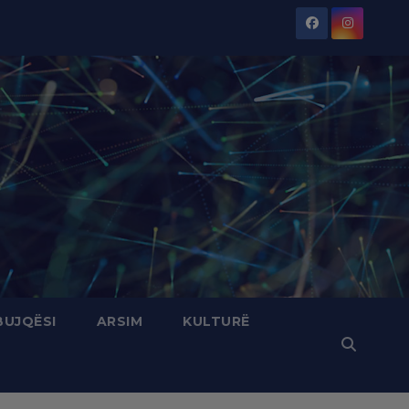
BUJQËSI
ARSIM
KULTURË