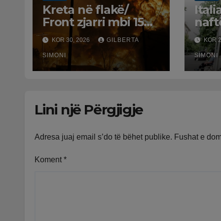
Kreta në flakë/
Itali
Front zjarri mbi 15
naft
kilometra, mijëra të
rrit
KOR 30, 2026
GILBERTA
KOR 2
evakuuar dhe tre
mas
zjarrfikës të vdekur.
SIMONI
për
SIMONI
Erërat favorizojnë
përhapjen
Lini një Përgjigje
Adresa juaj email s’do të bëhet publike.
Fushat e do
Koment
*