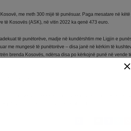
ë Kosovë, me rreth 300 mijë të punësuar. Paga mesatare në këtë
ave të Kosovës (ASK), në vitin 2022 ka qenë 473 euro.
 joadekuat të punëtorëve, madje në kundërshtim me Ligjin e punë
faquar me mungesë të punëtorëve – disa janë në kërkim të kusht
jetrën brenda Kosovës, ndërsa disa po kërkojnë punë në vende t
se 12 për qind.
më 1 maj, shfrytëzohet në shumë vende si një ditë për të kërkua
e përgjithshme ekonomike ose kërkesat politike./REL