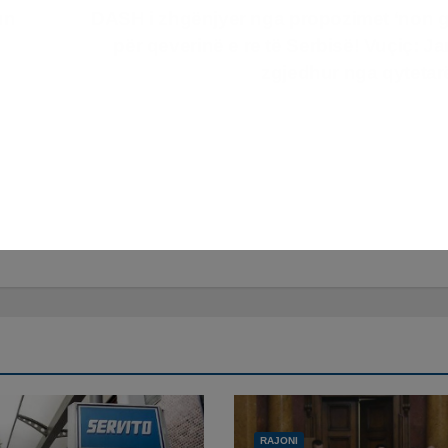
un
DASH i zhgënjyer nga propozimet ‘non g
për qeverinë e re të Serbisë! Vuçiç: Ja
zgjedhur nga qytetar
RAJONI