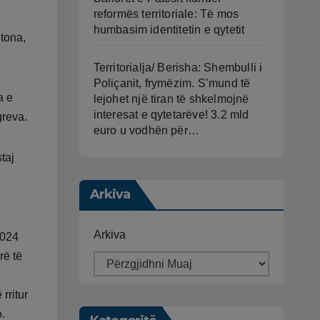
reformës territoriale: Të mos
humbasim identitetin e qytetit
 tona,
Territorialja/ Berisha: Shembulli i
Poliçanit, frymëzim. S’mund të
a e
lejohet një tiran të shkelmojnë
interesat e qytetarëve! 3.2 mld
greva.
euro u vodhën për…
taj
Arkiva
Arkiva
2024
rë të
rritur
.