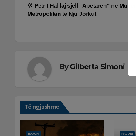
Lëvizje
Petrit Halilaj sjell “Abetaren” në Muze
Metropolitan të Nju Jorkut
te
postimet
By
Gilberta Simoni
Të ngjashme
RAJONI
RAJONI