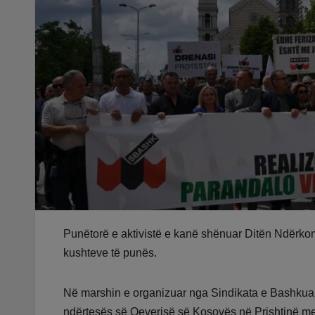
Punëtorë e aktivistë e kanë shënuar Ditën Ndërko
kushteve të punës.
Në marshin e organizuar nga Sindikata e Bashkuar
ndërtesës së Qeverisë së Kosovës në Prishtinë me