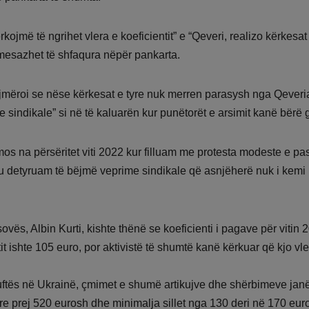
ojmë të ngrihet vlera e koeficientit” e “Qeveri, realizo kërkesat
 mesazhet të shfaqura nëpër pankarta.
lajmëroi se nëse kërkesat e tyre nuk merren parasysh nga Qeveri
 sindikale” si në të kaluarën kur punëtorët e arsimit kanë bërë 
mos na përsëritet viti 2022 kur filluam me protesta modeste e pas
 u detyruam të bëjmë veprime sindikale që asnjëherë nuk i kemi
ovës, Albin Kurti, kishte thënë se koeficienti i pagave për vitin 
ntit ishte 105 euro, por aktivistë të shumtë kanë kërkuar që kjo vle
uftës në Ukrainë, çmimet e shumë artikujve dhe shërbimeve janë 
prej 520 eurosh dhe minimalja sillet nga 130 deri në 170 euro