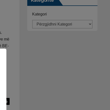
Kategoritë
Kategori
s.
eve më
ë BE-
r të