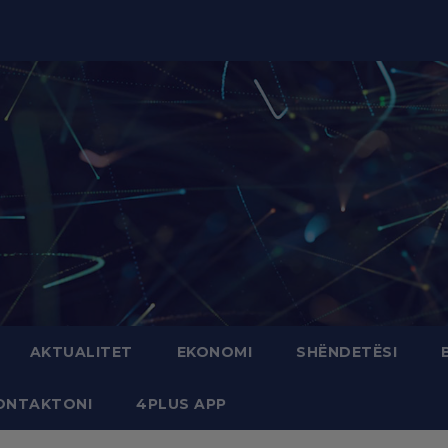
modal-check
AKTUALITET
EKONOMI
SHËNDETËSI
ONTAKTONI
4PLUS APP