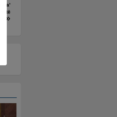
rata’
në të
ët.