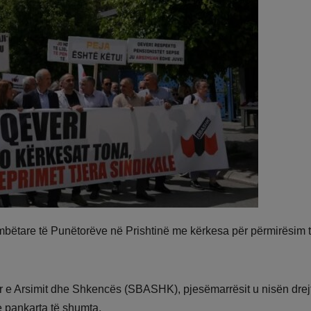
mbëtare të Punëtorëve në Prishtinë me kërkesa për përmirësim 
 e Arsimit dhe Shkencës (SBASHK), pjesëmarrësit u nisën drej
 pankarta të shumta.