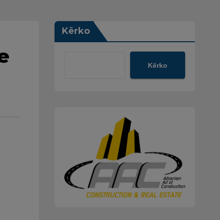
Kërko
e
Kërko