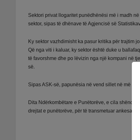
Sektori privat llogaritet punëdhënësi më i madh n
sektor, sipas të dhënave të Agjencisë së Statistik
Ky sektor vazhdimisht ka pasur kritika për trajtim
Që nga viti i kaluar, ky sektor është duke u balla
të favorshme dhe po lëvizin nga një kompani në t
së.
Sipas ASK-së, papunësia në vend sillet në më pak 
Dita Ndërkombëtare e Punëtorëve, e cila shënohet 
drejtat e punëtorëve, për të transmetuar ankesat 