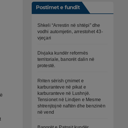
Postimet e fundit
Shkeli “Arrestin në shtëpi” dhe
vodhi automjetin, arrestohet 43-
vjeçari
Divjaka kundër reformës
territoriale, banorët dalin në
protestë.
Rriten sërish çmimet e
karburanteve në pikat e
karburanteve në Lushnjë.
të
Tensionet në Lindjen e Mesme
shtrenjtojnë naftën dhe benzinën
në vend
t
Banorët e Patosit kundër