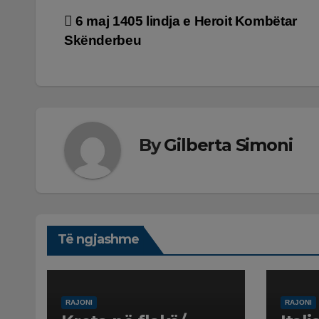
Lëvizje
6 maj 1405 lindja e Heroit Kombëtar
Skënderbeu
te
postimet
By
Gilberta Simoni
Të ngjashme
RAJONI
RAJONI