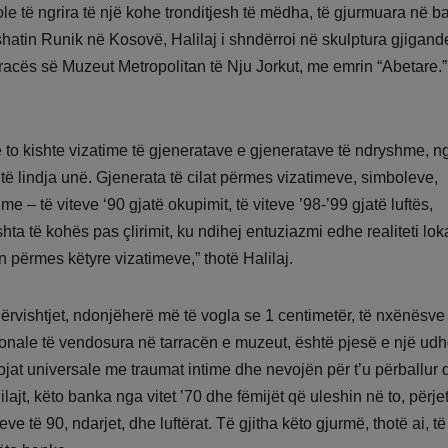
le të ngrira të një kohe tronditjesh të mëdha, të gjurmuara në b
shatin Runik në Kosovë, Halilaj i shndërroi në skulptura gjigand
rracës së Muzeut Metropolitan të Nju Jorkut, me emrin “Abetare.”
 Në to kishte vizatime të gjeneratave e gjeneratave të ndryshme, n
 të lindja unë. Gjenerata të cilat përmes vizatimeve, simboleve,
me – të viteve ‘90 gjatë okupimit, të viteve ’98-’99 gjatë luftës,
a të kohës pas çlirimit, ku ndihej entuziazmi edhe realiteti loka
 përmes këtyre vizatimeve,” thotë Halilaj.
ërvishtjet, ndonjëherë më të vogla se 1 centimetër, të nxënësve
ionale të vendosura në tarracën e muzeut, është pjesë e një udh
vojat universale me traumat intime dhe nevojën për t’u përballur
lajt, këto banka nga vitet ’70 dhe fëmijët që uleshin në to, përj
eve të 90, ndarjet, dhe luftërat. Të gjitha këto gjurmë, thotë ai, të