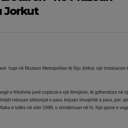
u Jorkut
 javë hapi në Muzeun Metropolitan të Nju Jorkut, një instalacion të
angë e frikshme janë copëzat e një fëmijërie, të gdhendura në n
mijët mësuan shkronjat e para, krijuan shoqëritë e para, por, që
 flaka e luftës në vitin 1998, u shndërruan në hi. Një pjesë e vog