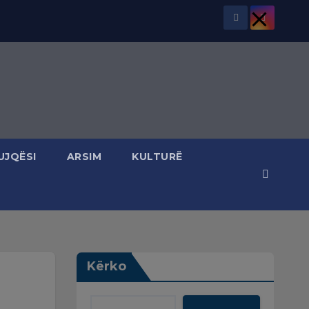
UJQËSI
ARSIM
KULTURË
Kërko