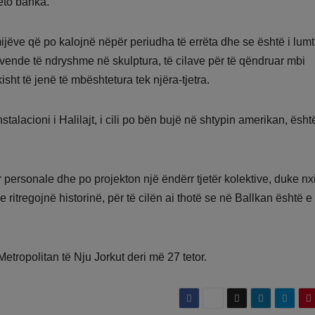
ëto banka.
mijëve që po kalojnë nëpër periudha të errëta dhe se është i lum
 vende të ndryshme në skulptura, të cilave për të qëndruar mbi
kisht të jenë të mbështetura tek njëra-tjetra.
talacioni i Halilajt, i cili po bën bujë në shtypin amerikan, është
 personale dhe po projekton një ëndërr tjetër kolektive, duke nxi
dhe ritregojnë historinë, për të cilën ai thotë se në Ballkan është e
tropolitan të Nju Jorkut deri më 27 tetor.