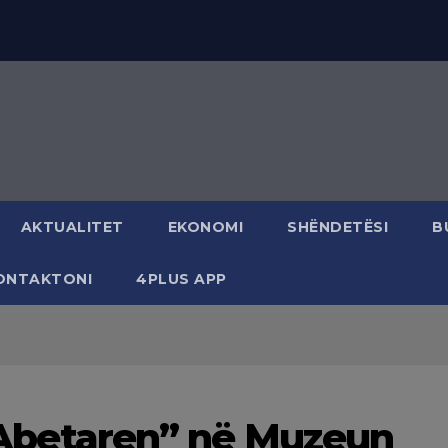
AKTUALITET
EKONOMI
SHËNDETËSI
B
ONTAKTONI
4PLUS APP
l “Abetaren” në Muzeun