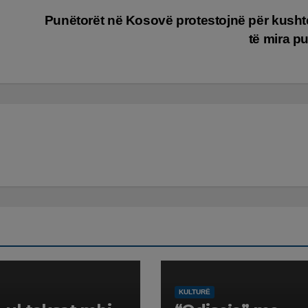
Punëtorët në Kosovë protestojnë për kush
të mira p
KULTURË