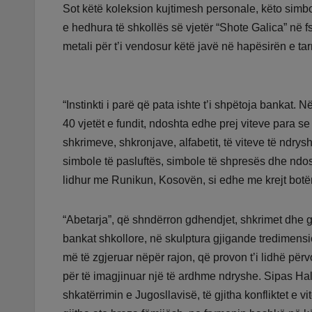
Sot këtë koleksion kujtimesh personale, këto simbo
e hedhura të shkollës së vjetër “Shote Galica” në f
metali për t’i vendosur këtë javë në hapësirën e ta
“Instinkti i parë që pata ishte t’i shpëtoja bankat.
40 vjetët e fundit, ndoshta edhe prej viteve para se
shkrimeve, shkronjave, alfabetit, të viteve të ndrysh
simbole të pasluftës, simbole të shpresës dhe ndosht
lidhur me Runikun, Kosovën, si edhe me krejt botën
“Abetarja”, që shndërron gdhendjet, shkrimet dhe g
bankat shkollore, në skulptura gjigande tredimens
më të zgjeruar nëpër rajon, që provon t’i lidhë për
për të imagjinuar një të ardhme ndryshe. Sipas Hali
shkatërrimin e Jugosllavisë, të gjitha konfliktet e vit