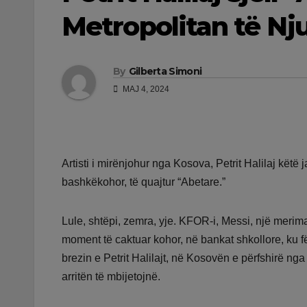
Metropolitan të Nj
By
Gilberta Simoni
MAJ 4, 2024
Artisti i mirënjohur nga Kosova, Petrit Halilaj këtë
bashkëkohor, të quajtur “Abetare.”
Lule, shtëpi, zemra, yje. KFOR-i, Messi, një merim
moment të caktuar kohor, në bankat shkollore, ku fë
brezin e Petrit Halilajt, në Kosovën e përfshirë nga
arritën të mbijetojnë.