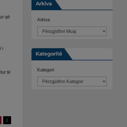
Arkiva
tur që
Arkiva
 i
Kategoritë
Kategori
tur të