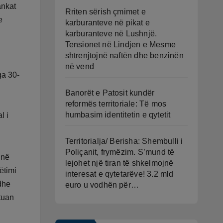
ankat
Rriten sërish çmimet e
e
karburanteve në pikat e
karburanteve në Lushnjë.
Tensionet në Lindjen e Mesme
shtrenjtojnë naftën dhe benzinën
në vend
ga 30-
Banorët e Patosit kundër
reformës territoriale: Të mos
humbasim identitetin e qytetit
l i
Territorialja/ Berisha: Shembulli i
Poliçanit, frymëzim. S’mund të
 në
lejohet një tiran të shkelmojnë
ëtimi
interesat e qytetarëve! 3.2 mld
 dhe
euro u vodhën për…
etuan