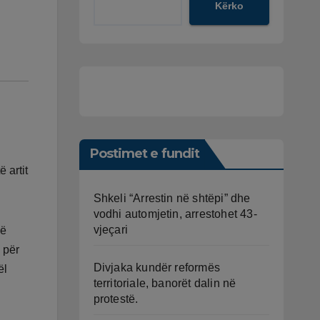
Kërko
Postimet e fundit
 artit
Shkeli “Arrestin në shtëpi” dhe
vodhi automjetin, arrestohet 43-
vjeçari
jë
 për
Divjaka kundër reformës
ël
territoriale, banorët dalin në
protestë.