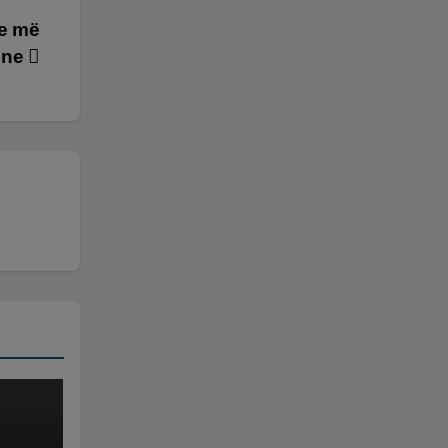
te më
une