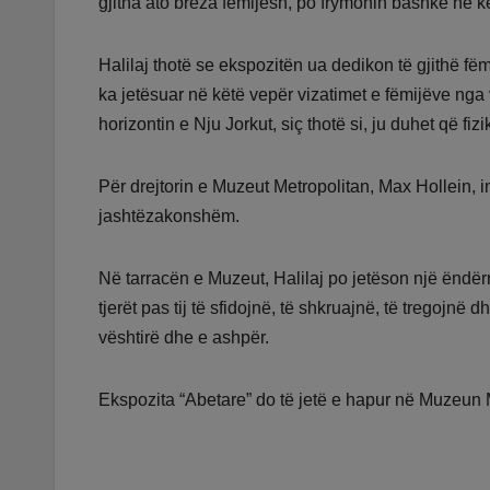
gjitha ato breza fëmijësh, po frymonin bashkë në k
Halilaj thotë se ekspozitën ua dedikon të gjithë fë
ka jetësuar në këtë vepër vizatimet e fëmijëve nga
horizontin e Nju Jorkut, siç thotë si, ju duhet që fizi
Për drejtorin e Muzeut Metropolitan, Max Hollein, ins
jashtëzakonshëm.
Në tarracën e Muzeut, Halilaj po jetëson një ëndërr
tjerët pas tij të sfidojnë, të shkruajnë, të tregojnë 
vështirë dhe e ashpër.
Ekspozita “Abetare” do të jetë e hapur në Muzeun Me