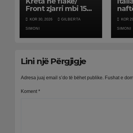
Kreta në flakë/
Itali
Front zjarri mbi 15
naft
kilometra, mijëra të
rrit
KOR 30, 2026
GILBERTA
KOR 29
evakuuar dhe tre
mas
zjarrfikës të vdekur.
SIMONI
për
SIMONI
Erërat favorizojnë
përhapjen
Lini një Përgjigje
Adresa juaj email s’do të bëhet publike.
Fushat e do
Koment
*