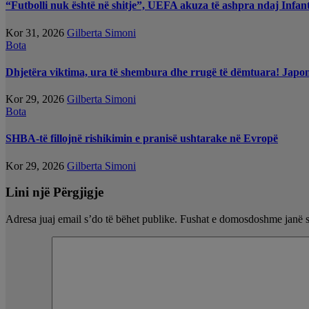
“Futbolli nuk është në shitje”, UEFA akuza të ashpra ndaj Infant
Kor 31, 2026
Gilberta Simoni
Bota
Dhjetëra viktima, ura të shembura dhe rrugë të dëmtuara! Japoni
Kor 29, 2026
Gilberta Simoni
Bota
SHBA-të fillojnë rishikimin e pranisë ushtarake në Evropë
Kor 29, 2026
Gilberta Simoni
Lini një Përgjigje
Adresa juaj email s’do të bëhet publike.
Fushat e domosdoshme janë 