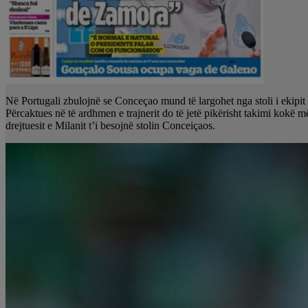
Në Portugali zbulojnë se Conceçao mund të largohet nga stoli i ekipit 
Përcaktues në të ardhmen e trajnerit do të jetë pikërisht takimi kokë më 
drejtuesit e Milanit t’i besojnë stolin Conceiçaos.