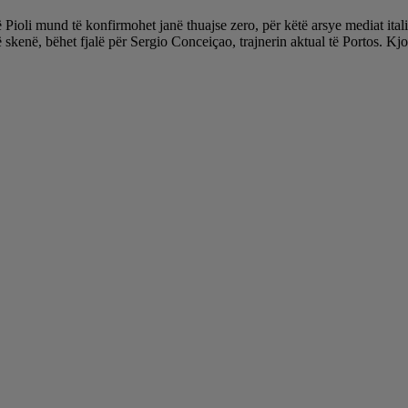
ë Pioli mund të konfirmohet janë thuajse zero, për këtë arsye mediat itali
 skenë, bëhet fjalë për Sergio Conceiçao, trajnerin aktual të Portos. Kjo 