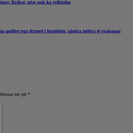
inos: Bojkot, nëse nuk ka reflektim
a goditet nga tërmeti i fuqishëm, qindra mijëra të evakuuar
shënuar me një
*