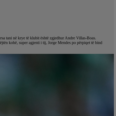
rsa tani në krye të klubit është zgjedhur Andre Villas-Boas.
jëjtën kohë, super agjenti i tij, Jorge Mendes po përpiqet të bind