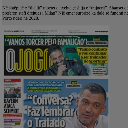
Në shtëpinë e “djallit” mbetet e nxehtë çështja e “trajnerit”. Shanset q
preferon stafi drejtues i Milan? Një emër surprizë ka dalë së fundmi në
Porto nderi në 2028.