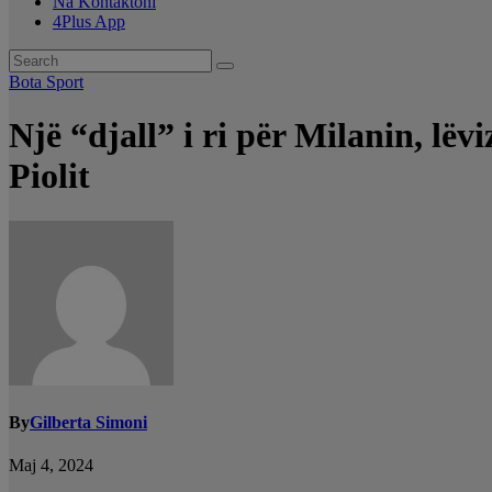
Na Kontaktoni
4Plus App
Bota
Sport
Një “djall” i ri për Milanin, lëv
Piolit
By
Gilberta Simoni
Maj 4, 2024