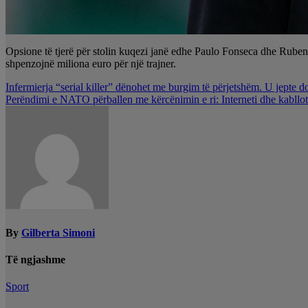
Opsione të tjerë për stolin kuqezi janë edhe Paulo Fonseca dhe Ruben 
shpenzojnë miliona euro për një trajner.
Lëvizje
Infermierja “serial killer” dënohet me burgim të përjetshëm. U jepte do
Perëndimi e NATO përballen me kërcënimin e ri: Interneti dhe kabllot e
te
postimet
By
Gilberta Simoni
Të ngjashme
Sport