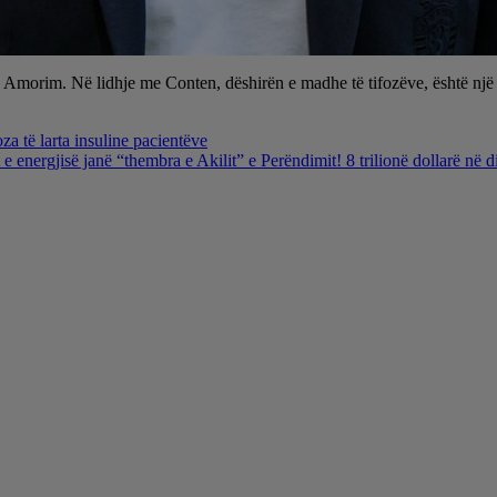
Amorim. Në lidhje me Conten, dëshirën e madhe të tifozëve, është një o
za të larta insuline pacientëve
 energjisë janë “thembra e Akilit” e Perëndimit! 8 trilionë dollarë në 