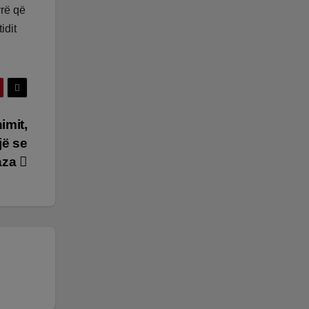
yrë që
idit
imit,
jë se
aza