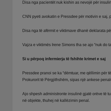
Disa nga pacientët nuk kishin as nevojë për insulin
CNN pyeti avokatin e Pressdee për motivin e saj, p
Disa nga të afërmit e viktimave dhanë deklarata pë
Vajza e viktimës Irene Simons tha se ajo “nuk do ta
Si u përpoq infermierja të fshihte krimet e saj
Pressdee pranoi se ka “dëmtuar, me qëllimin për të
Prokurorit të Përgjithshëm, sipas një ankese penale
Ajo shpesh administronte insulinë gjatë orëve të tu
në objekte, thuhej në kallëzimin penal.