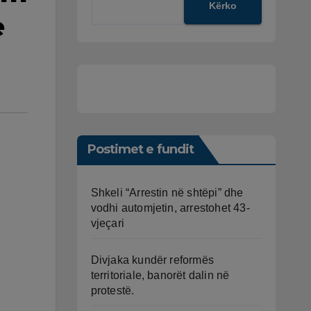
Kërko
e
Postimet e fundit
Shkeli “Arrestin në shtëpi” dhe
vodhi automjetin, arrestohet 43-
vjeçari
Divjaka kundër reformës
territoriale, banorët dalin në
protestë.