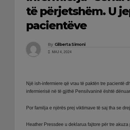
të përjetshëm. U je
pacientëve
By
Gilberta Simoni
MAJ 4, 2024
Një ish-infermiere që vrau të paktën tre pacientë d
infermierisë në të gjithë Pensilvaninë është dënuar 
Por familja e njërës prej viktimave të saj tha se dre
Heather Pressdee u deklarua fajtore për tre akuza 