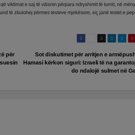
ë viktimat e saj të vdisnin përpara ndryshimit të turnit, në mën
nd të zbulohej përmes testeve mjekësore, siç janë testet e pept
izë për
Sot diskutimet për arritjen e armëpush
asuesin
Hamasi kërkon siguri: Izraeli të na garanto
do ndalojë sulmet në G