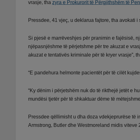
vrasje, tha
zyra e Prokurorit të Përgjithshëm të Pen
Pressdee, 41 vjeç, u deklarua fajtore, tha avokati i
Si pjesë e marrëveshjes për pranimin e fajësisë, n
njëpasnjëshme të përjetshme për tre akuzat e vras
akuzat e tentativës kriminale për të kryer vrasje”, t
“E pandehura helmonte pacientët për të cilët kujde
“Ky dënim i përjetshëm nuk do të rikthejë jetët e 
mundësi tjetër për të shkaktuar dëme të mëtejshme
Pressdee qëllimisht u dha doza vdekjeprurëse të in
Armstrong, Butler dhe Westmoreland midis viteve