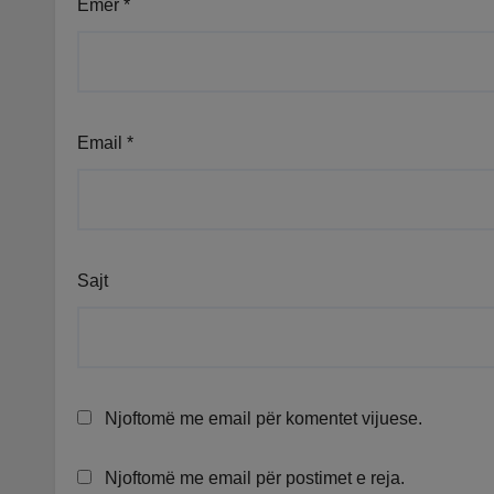
Emër
*
Email
*
Sajt
Njoftomë me email për komentet vijuese.
Njoftomë me email për postimet e reja.