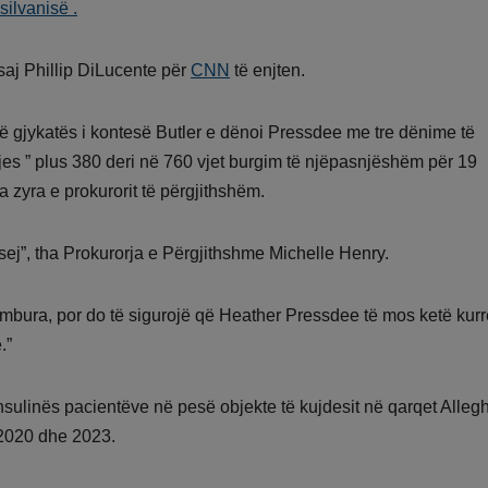
silvanisë .
 saj Phillip DiLucente për
CNN
të enjten.
jë gjykatës i kontesë Butler e dënoi Pressdee me tre dënime të
jes ” plus 380 deri në 760 vjet burgim të njëpasnjëshëm për 19
ha zyra e prokurorit të përgjithshëm.
sej”, tha Prokurorja e Përgjithshme Michelle Henry.
humbura, por do të sigurojë që Heather Pressdee të mos ketë kurr
.”
sulinës pacientëve në pesë objekte të kujdesit në qarqet Alleg
 2020 dhe 2023.