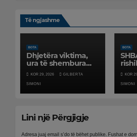
Të ngjashme
BOTA
BOTA
Dhjetëra viktima,
SHBA
ura të shembura
rish
dhe rrugë të
usht
KOR 29, 2026
GILBERTA
KOR 29
dëmtuara! Japonia
Evr
goditet nga tërmeti
SIMONI
SIMONI
i fuqishëm, qindra
mijëra të evakuuar
Lini një Përgjigje
Adresa juaj email s’do të bëhet publike.
Fushat e do