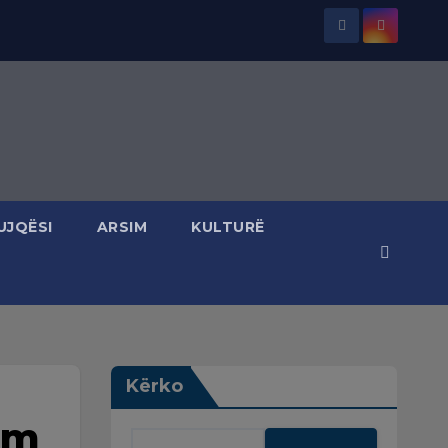
UJQËSI
ARSIM
KULTURË
Kërko
gim