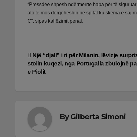
“Pressdee shpesh ndërmerrte hapa për të siguruar q
ato të mos dërgoheshin në spital ku skema e saj mu
C”, sipas kallëzimit penal.
Lëvizje
Një “djall” i ri për Milanin, lëvizje surpr
stolin kuqezi, nga Portugalia zbulojnë p
te
e Piolit
postimet
By
Gilberta Simoni