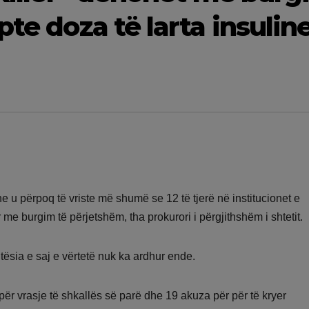
pte doza të larta insulin
he u përpoq të vriste më shumë se 12 të tjerë në institucionet e
me burgim të përjetshëm, tha prokurori i përgjithshëm i shtetit.
jtësia e saj e vërtetë nuk ka ardhur ende.
për vrasje të shkallës së parë dhe 19 akuza për për të kryer