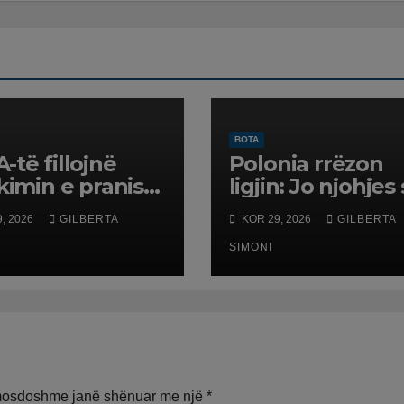
BOTA
-të fillojnë
Polonia rrëzon
ikimin e pranisë
ligjin: Jo njohjes
arake në
martesave të të
, 2026
GILBERTA
KOR 29, 2026
GILBERTA
opë
njëjtit seks
SIMONI
mosdoshme janë shënuar me një
*