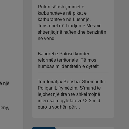
Rriten sërish çmimet e
karburanteve në pikat e
karburanteve në Lushnjë.
Tensionet në Lindjen e Mesme
shtrenjtojnë naftën dhe benzinën
në vend
Banorët e Patosit kundër
reformës territoriale: Të mos
humbasim identitetin e qytetit
Territorialja/ Berisha: Shembulli i
ë një
Poliçanit, frymëzim. S’mund të
lejohet një tiran të shkelmojnë
interesat e qytetarëve! 3.2 mld
euro u vodhën për…
heny,