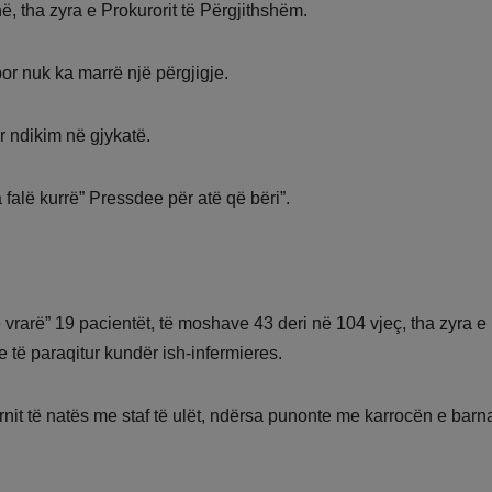
ë, tha zyra e Prokurorit të Përgjithshëm.
or nuk ka marrë një përgjigje.
r ndikim në gjykatë.
 falë kurrë” Pressdee për atë që bëri”.
 vrarë” 19 pacientët, të moshave 43 deri në 104 vjeç, tha zyra e
 të paraqitur kundër ish-infermieres.
rnit të natës me staf të ulët, ndërsa punonte me karrocën e barn