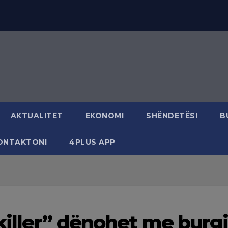
AKTUALITET
EKONOMI
SHËNDETËSI
B
ONTAKTONI
4PLUS APP
 killer” dënohet me bur