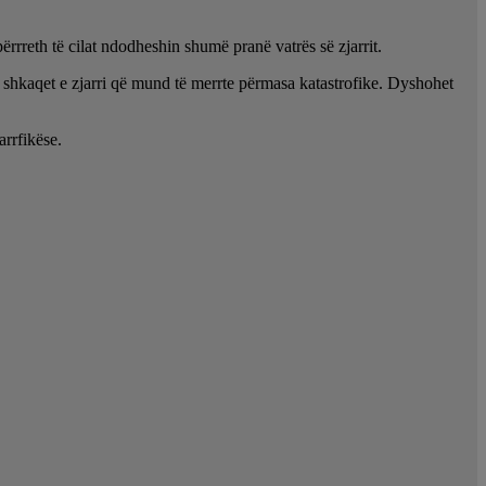
rrreth të cilat ndodheshin shumë pranë vatrës së zjarrit.
 shkaqet e zjarri që mund të merrte përmasa katastrofike. Dyshohet
arrfikëse.