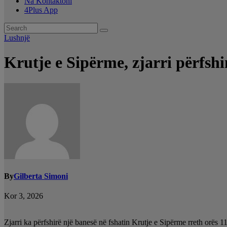
Na Kontaktoni
4Plus App
Lushnjë
Krutje e Sipërme, zjarri përfshi
By
Gilberta Simoni
Kor 3, 2026
Zjarri ka përfshirë një banesë në fshatin Krutje e Sipërme rreth orës 1