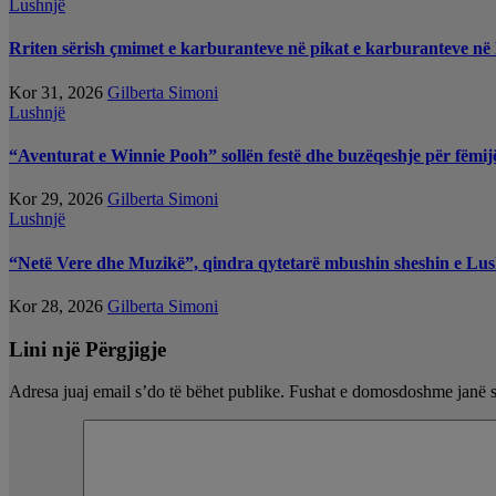
Lushnjë
Rriten sërish çmimet e karburanteve në pikat e karburanteve në
Kor 31, 2026
Gilberta Simoni
Lushnjë
“Aventurat e Winnie Pooh” sollën festë dhe buzëqeshje për fëmij
Kor 29, 2026
Gilberta Simoni
Lushnjë
“Netë Vere dhe Muzikë”, qindra qytetarë mbushin sheshin e Lus
Kor 28, 2026
Gilberta Simoni
Lini një Përgjigje
Adresa juaj email s’do të bëhet publike.
Fushat e domosdoshme janë 