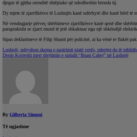
djegur të gjitha orenditë shtëpiake që ndodheshin brenda tij.
Dy mjete të zjarrfikësve të Lushnjës kanë ndërhyrë dhe kanë bërë të mu
Në vendngjarje përveç shërbimeve zjarrfikësve kanë qenë dhe shërbimet
paraprakisht se zjarri mund të jetë shkaktuar nga një shkëndijë elektrik
Sipas deklarimeve të Filip Shanit për policinë, ai ka vënë re flakët pa
Lëvizje
Lushnjë, ndryshon skema e pastrimit gjatë verës, mbetjet do të mblidh
Denis Korreshi merr drejtimin e spitalit “Ihsan Çabej” në Lushnjë
te
postimet
By
Gilberta Simoni
Të ngjashme