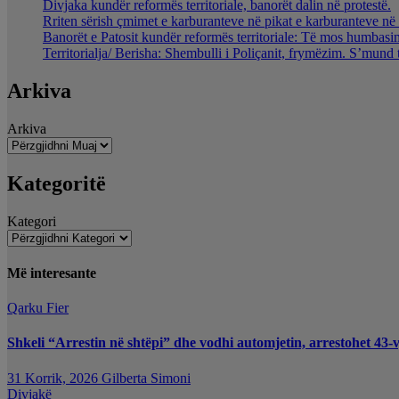
Divjaka kundër reformës territoriale, banorët dalin në protestë.
Rriten sërish çmimet e karburanteve në pikat e karburanteve n
Banorët e Patosit kundër reformës territoriale: Të mos humbasim 
Territorialja/ Berisha: Shembulli i Poliçanit, frymëzim. S’mund 
Arkiva
Arkiva
Kategoritë
Kategori
Më interesante
Qarku Fier
Shkeli “Arrestin në shtëpi” dhe vodhi automjetin, arrestohet 43-v
31 Korrik, 2026
Gilberta Simoni
Divjakë