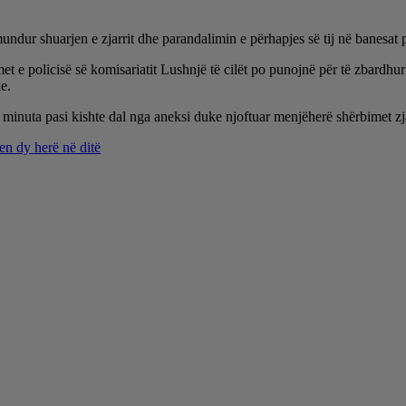
ndur shuarjen e zjarrit dhe parandalimin e përhapjes së tij në banesat pë
 e policisë së komisariatit Lushnjë të cilët po punojnë për të zbardhur
e.
k minuta pasi kishte dal nga aneksi duke njoftuar menjëherë shërbimet zj
en dy herë në ditë