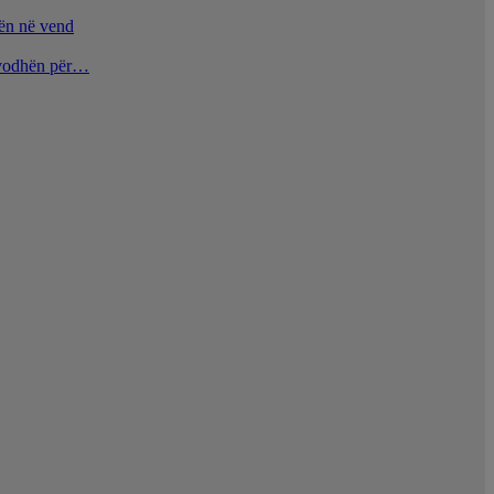
nën në vend
u vodhën për…