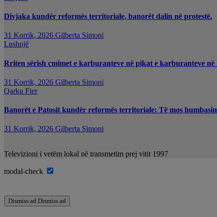
Divjaka kundër reformës territoriale, banorët dalin në protestë.
31 Korrik, 2026
Gilberta Simoni
Lushnjë
Rriten sërish çmimet e karburanteve në pikat e karburanteve në
31 Korrik, 2026
Gilberta Simoni
Qarku Fier
Banorët e Patosit kundër reformës territoriale: Të mos humbasim i
31 Korrik, 2026
Gilberta Simoni
Televizioni i vetëm lokal në transmetim prej vitit 1997
modal-check
Dismiss ad
Dismiss ad