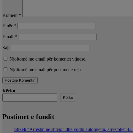
Koment
*
Emër
*
Email
*
Sajt
Njoftomë me email për komentet vijuese.
Njoftomë me email për postimet e reja.
Kërko
Kërko
Postimet e fundit
Shkeli “Arrestin në shtëpi” dhe vodhi automjetin, arrestohet 43-