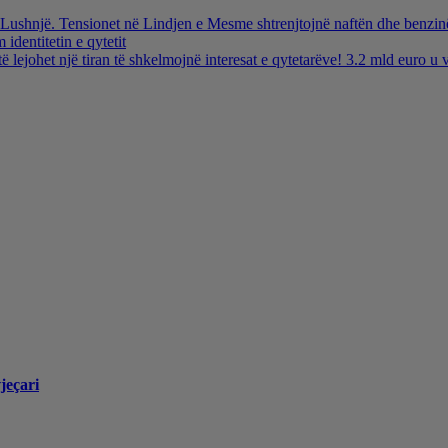
ë Lushnjë. Tensionet në Lindjen e Mesme shtrenjtojnë naftën dhe benzi
identitetin e qytetit
të lejohet një tiran të shkelmojnë interesat e qytetarëve! 3.2 mld euro 
jeçari