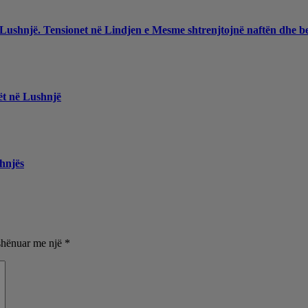
 Lushnjë. Tensionet në Lindjen e Mesme shtrenjtojnë naftën dhe b
ët në Lushnjë
hnjës
shënuar me një
*