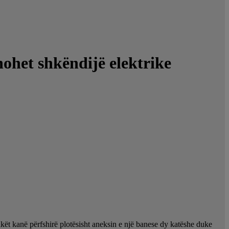
hohet shkëndijë elektrike
lakët kanë përfshirë plotësisht aneksin e një banese dy katëshe duke