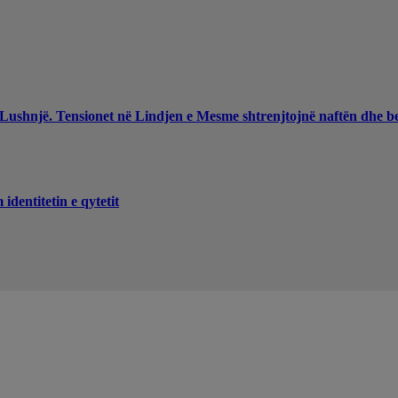
 Lushnjë. Tensionet në Lindjen e Mesme shtrenjtojnë naftën dhe b
dentitetin e qytetit