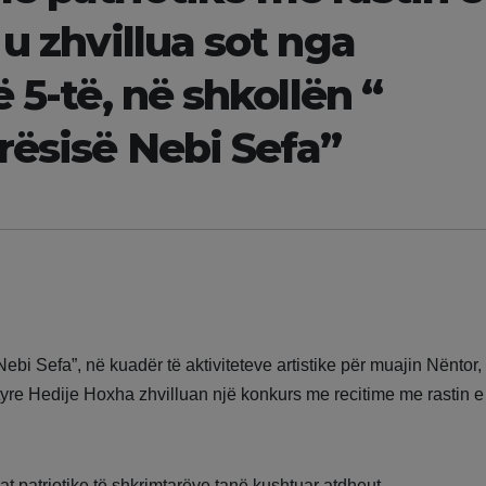
 u zhvillua sot nga
 5-të, në shkollën “
rësisë Nebi Sefa”
bi Sefa”, në kuadër të aktiviteteve artistike për muajin Nëntor,
tyre Hedije Hoxha zhvilluan një konkurs me recitime me rastin e
t patriotike të shkrimtarëve tanë kushtuar atdheut.