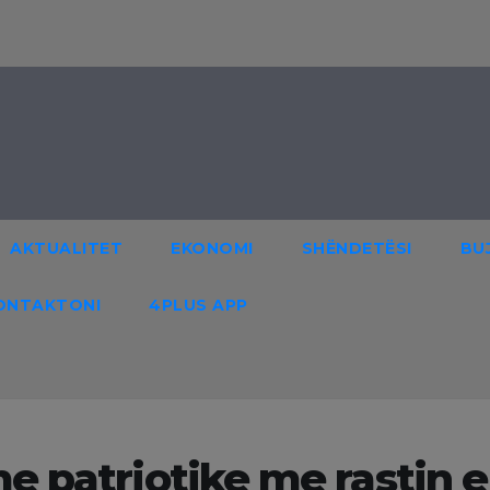
AKTUALITET
EKONOMI
SHËNDETËSI
BU
ONTAKTONI
4PLUS APP
e patriotike me rastin e