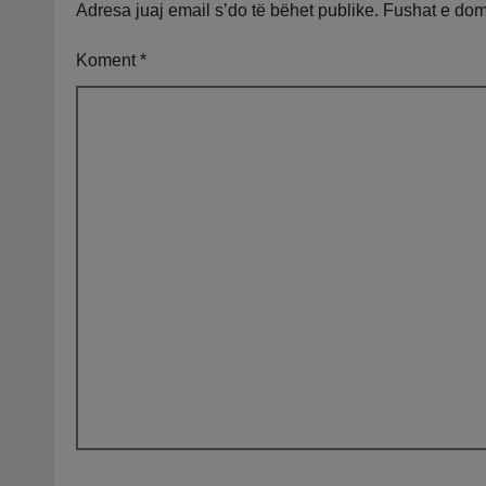
ven
Adresa juaj email s’do të bëhet publike.
Fushat e do
Koment
*