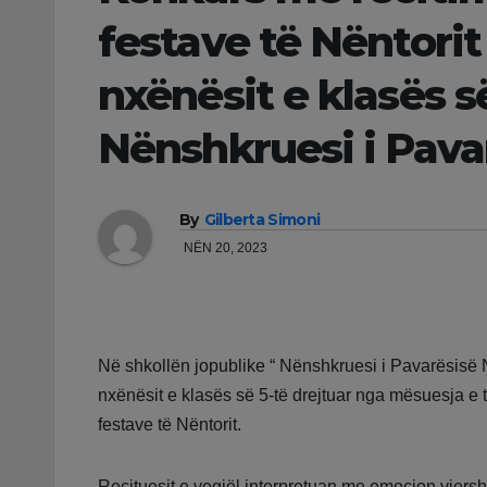
festave të Nëntorit
nxënësit e klasës së
Nënshkruesi i Pava
By
Gilberta Simoni
NËN 20, 2023
Në shkollën jopublike “ Nënshkruesi i Pavarësisë Ne
nxënësit e klasës së 5-të drejtuar nga mësuesja e 
festave të Nëntorit.
Recituesit e vegjël interpretuan me emocion vjersha