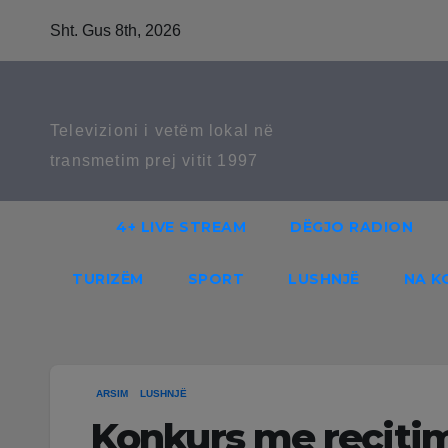
Skip
Sht. Gus 8th, 2026
to
content
Televizioni i vetëm lokal në
transmetim prej vitit 1997
4+ LIVE STREAM
DËGJO RADION
TURIZËM
SPORT
LUSHNJË
NA K
ARSIM
LUSHNJË
Konkurs me recitim