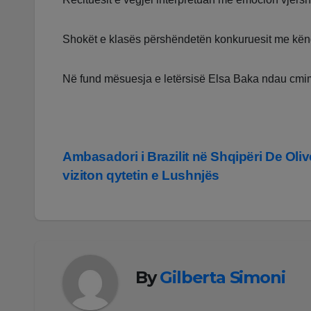
Shokët e klasës përshëndetën konkuruesit me këng
Në fund mësuesja e letërsisë Elsa Baka ndau cmime
Lëvizje
Ambasadori i Brazilit në Shqipëri De Oliv
viziton qytetin e Lushnjës
te
postimet
By
Gilberta Simoni