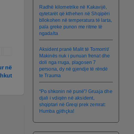
Radhë kilometrike në Kakavijë,
qytetarët që kthehen në Shqipëri
bllokohen në temperatura të larta,
pala greke punon me ritme të
ngadalta
Aksident pranë Malit të Tomorrit/
Makinës nuk i punuan frenat dhe
doli nga rruga, plagosen 7
ur në
persona, dy në gjendje të rëndë
shkut
te Trauma
“Po shkonin në punë”/ Gruaja dhe
djali i vdiqën në aksident,
shqiptari në Greqi prek zemrat:
Humba gjithçka!