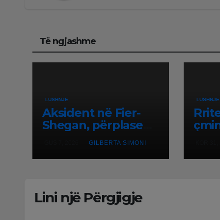
Të ngjashme
LUSHNJË
LUSHNJË
Aksident në Fier-
Rrit
Shegan, përplasen
çmi
Benz-i me furgonin,
karb
GUS 7, 2026
GILBERTA SIMONI
KOR 31,
plagoset një i
pika
moshuar
karb
Lush
në L
Lini një Përgjigje
shtr
dhe 