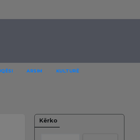
JQËSI
ARSIM
KULTURË
Kërko