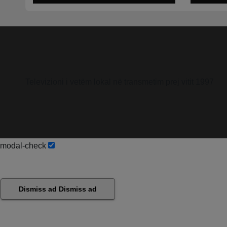
Televizioni i vetëm lokal në transmetim prej vitit 1997
modal-check
Dismiss ad
Dismiss ad