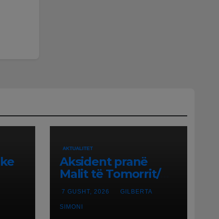
AKTUALITET
ike
Aksident pranë
Malit të Tomorrit/
Makinës nuk i
7 GUSHT, 2026
GILBERTA
punuan frenat dhe
hen
doli nga rruga,
SIMONI