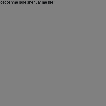
d
mosdoshme janë shënuar me një
*