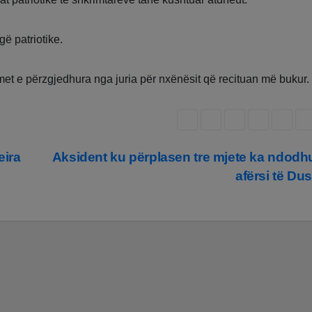
ë patriotike.
t e përzgjedhura nga juria për nxënësit që recituan më bukur.
eira
Aksident ku përplasen tre mjete ka ndodh
afërsi të Du