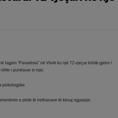
ë lagjen “Pavarësia” në Vlorë ku një 72-vjeçar është gjetur i
ishte i punësuar si roje.
 psikologjike.
mentimin e plotë të rrethanave të kësaj ngjarjeje.