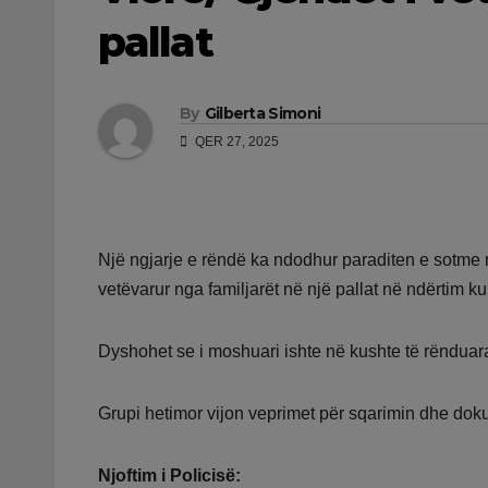
pallat
By
Gilberta Simoni
QER 27, 2025
Një ngjarje e rëndë ka ndodhur paraditen e sotme n
vetëvarur nga familjarët në një pallat në ndërtim ku 
Dyshohet se i moshuari ishte në kushte të rënduara
Grupi hetimor vijon veprimet për sqarimin dhe doku
Njoftim i Policisë: