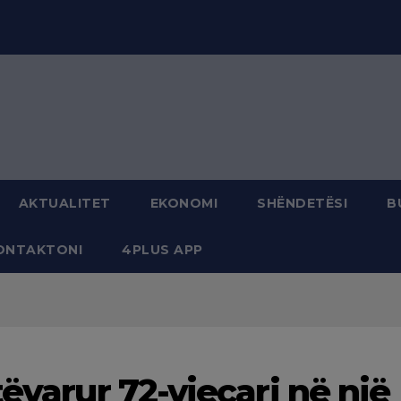
modal-check
AKTUALITET
EKONOMI
SHËNDETËSI
B
ONTAKTONI
4PLUS APP
tëvarur 72-vjeçari në një