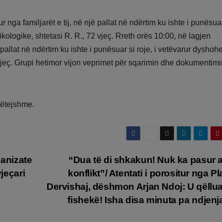
 nga familjarët e tij, në një pallat në ndërtim ku ishte i punësuar
kologike, shtetasi R. R., 72 vjeç. Rreth orës 10:00, në lagjen
ë pallat në ndërtim ku ishte i punësuar si roje, i vetëvarur dyshoh
 vjeç. Grupi hetimor vijon veprimet për sqarimin dhe dokumentimi
mëtejshme.
ganizate
“Dua të di shkakun! Nuk ka pasur 
vjeçari
konflikt”/ Atentati i porositur nga Pl
Dervishaj, dëshmon Arjan Ndoj: U qëllu
fishekë! Isha disa minuta pa ndje