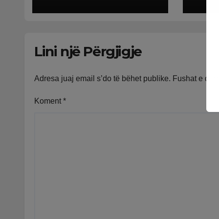
defekt në sistem,
të k
qytetarët mbeten
bekt
të bllokuar
Lini një Përgjigje
Adresa juaj email s’do të bëhet publike.
Fushat e do
Koment
*