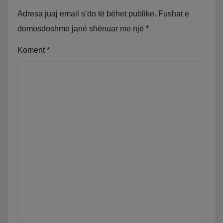
Adresa juaj email s’do të bëhet publike.
Fushat e
domosdoshme janë shënuar me një
*
Koment
*