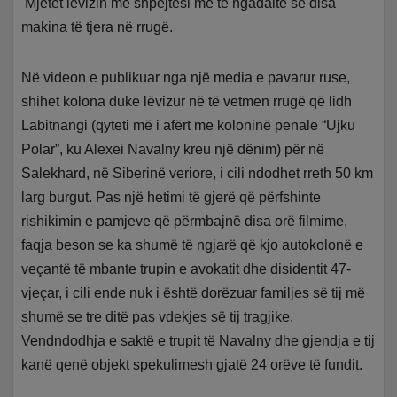
Mjetet lëvizin me shpejtësi më të ngadaltë se disa
makina të tjera në rrugë.
Në videon e publikuar nga një media e pavarur ruse,
shihet kolona duke lëvizur në të vetmen rrugë që lidh
Labitnangi (qyteti më i afërt me koloninë penale “Ujku
Polar”, ku Alexei Navalny kreu një dënim) për në
Salekhard, në Siberinë veriore, i cili ndodhet rreth 50 km
larg burgut. Pas një hetimi të gjerë që përfshinte
rishikimin e pamjeve që përmbajnë disa orë filmime,
faqja beson se ka shumë të ngjarë që kjo autokolonë e
veçantë të mbante trupin e avokatit dhe disidentit 47-
vjeçar, i cili ende nuk i është dorëzuar familjes së tij më
shumë se tre ditë pas vdekjes së tij tragjike.
Vendndodhja e saktë e trupit të Navalny dhe gjendja e tij
kanë qenë objekt spekulimesh gjatë 24 orëve të fundit.