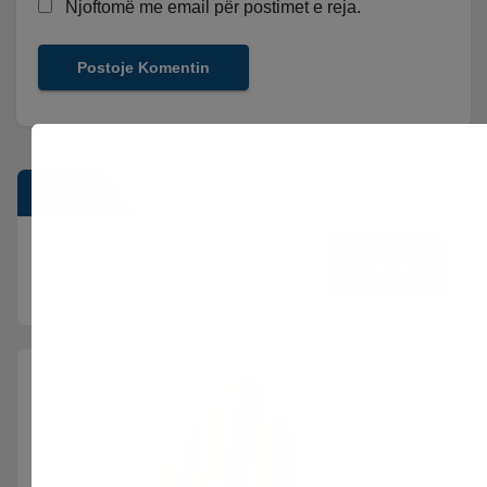
Njoftomë me email për postimet e reja.
Kërko
Kërko