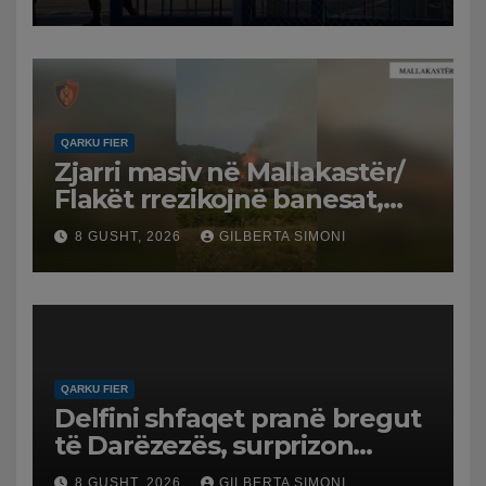
QARKU FIER
Zjarri masiv në Mallakastër/
Flakët rrezikojnë banesat,
Policia evakuon disa familje
8 GUSHT, 2026
GILBERTA SIMONI
në Koilac
QARKU FIER
Delfini shfaqet pranë bregut
të Darëzezës, surprizon
pushuesit dhe banorët
8 GUSHT, 2026
GILBERTA SIMONI