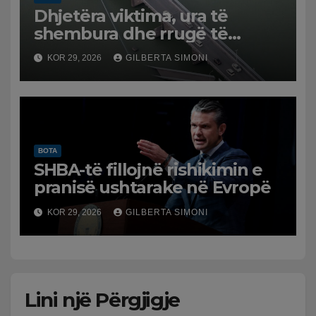
Dhjetëra viktima, ura të
shembura dhe rrugë të
dëmtuara! Japonia goditet
KOR 29, 2026
GILBERTA SIMONI
nga tërmeti i fuqishëm,
qindra mijëra të evakuuar
BOTA
SHBA-të fillojnë rishikimin e
pranisë ushtarake në Evropë
KOR 29, 2026
GILBERTA SIMONI
Lini një Përgjigje