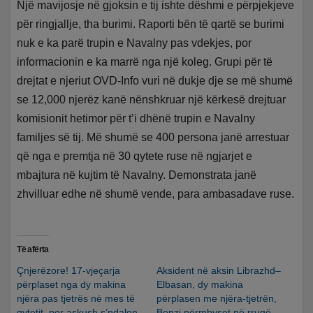
Një mavijosje në gjoksin e tij ishte dëshmi e përpjekjeve
për ringjallje, tha burimi. Raporti bën të qartë se burimi
nuk e ka parë trupin e Navalny pas vdekjes, por
informacionin e ka marrë nga një koleg. Grupi për të
drejtat e njeriut OVD-Info vuri në dukje dje se më shumë
se 12,000 njerëz kanë nënshkruar një kërkesë drejtuar
komisionit hetimor për t’i dhënë trupin e Navalny
familjes së tij. Më shumë se 400 persona janë arrestuar
që nga e premtja në 30 qytete ruse në ngjarjet e
mbajtura në kujtim të Navalny. Demonstrata janë
zhvilluar edhe në shumë vende, para ambasadave ruse.
Të afërta
Çnjerëzore! 17-vjeçarja
Aksident në aksin Librazhd–
përplaset nga dy makina
Elbasan, dy makina
njëra pas tjetrës në mes të
përplasen me njëra-tjetrën,
qytetit, por askush s’ndalon
Benzi përmbyset në rrugë