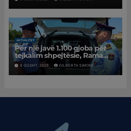
AKTUALITET
Për një javë 1.100 gjoba për
tejkalim shpejtësie, Rama
publikon videon: Kamerat e
8 GUSHT, 2026
GILBERTA SIMONI
trafikut së shpejti në
funksion