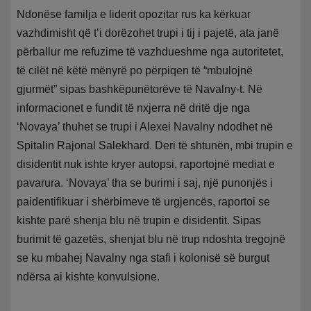
Ndonëse familja e liderit opozitar rus ka kërkuar
vazhdimisht që t’i dorëzohet trupi i tij i pajetë, ata janë
përballur me refuzime të vazhdueshme nga autoritetet,
të cilët në këtë mënyrë po përpiqen të “mbulojnë
gjurmët” sipas bashkëpunëtorëve të Navalny-t. Në
informacionet e fundit të nxjerra në dritë dje nga
‘Novaya’ thuhet se trupi i Alexei Navalny ndodhet në
Spitalin Rajonal Salekhard. Deri të shtunën, mbi trupin e
disidentit nuk ishte kryer autopsi, raportojnë mediat e
pavarura. ‘Novaya’ tha se burimi i saj, një punonjës i
paidentifikuar i shërbimeve të urgjencës, raportoi se
kishte parë shenja blu në trupin e disidentit. Sipas
burimit të gazetës, shenjat blu në trup ndoshta tregojnë
se ku mbahej Navalny nga stafi i kolonisë së burgut
ndërsa ai kishte konvulsione.