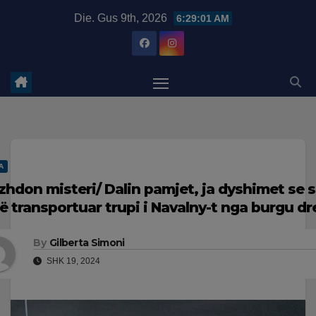
Skip
modal-check
Die. Gus 9th, 2026
6:29:02 AM
to
content
A
zhdon misteri/ Dalin pamjet, ja dyshimet se 
të transportuar trupi i Navalny-t nga burgu dr
By
Gilberta Simoni
SHK 19, 2024