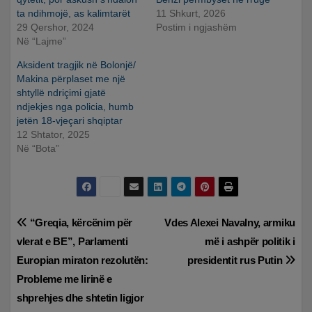
ta ndihmojë, as kalimtarët
11 Shkurt, 2026
29 Qershor, 2024
Postim i ngjashëm
Në “Lajme”
Aksident tragjik në Bolonjë/
Makina përplaset me një
shtyllë ndriçimi gjatë
ndjekjes nga policia, humb
jetën 18-vjeçari shqiptar
12 Shtator, 2025
Në “Bota”
Lëvizje
“Greqia, kërcënim për
Vdes Alexei Navalny, armiku
vlerat e BE”, Parlamenti
më i ashpër politik i
te
Europian miraton rezolutën:
presidentit rus Putin
postimet
Probleme me lirinë e
shprehjes dhe shtetin ligjor