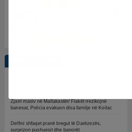
Postimet e fundit
Sherr në burgun e Fierit, dy të burgosur
përfundojnë në spital
Zjarri masiv në Mallakastër/ Flakët rrezikojnë
banesat, Policia evakuon disa familje në Koilac
Delfini shfaqet pranë bregut të Darëzezës,
surprizon pushuesit dhe banorët