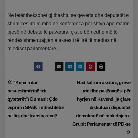
Në letër theksohet gjithashtu se qeveria dhe deputetët e
shumicës rrallë mbajnë konferenca për shtyp apo marrin
pjesë në debate të pavarura, çka e bën edhe më të
rëndësishme ruajtjen e aksesit të lirë të medias në
mjediset parlamentare.
Lëvizje
“Kemi rritur
Radikalizim aksioni, grevë
besueshmërinë tek
urie dhe pakënaqësi për
te
qytetarët”/ Dumani: Çdo
hyrjen në Kuvend, ja çfarë
postimet
veprim i SPAK i mbështetur
diskutuan deputetët
në ligj dhe transparencë
demokratë në mbledhjen e
Grupit Parlamentar të PD-së