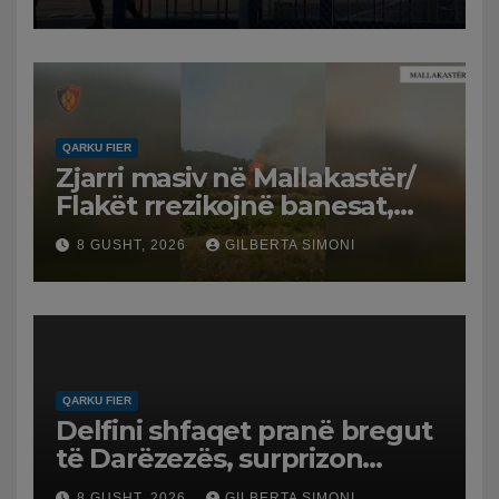
QARKU FIER
Zjarri masiv në Mallakastër/
Flakët rrezikojnë banesat,
Policia evakuon disa familje
8 GUSHT, 2026
GILBERTA SIMONI
në Koilac
QARKU FIER
Delfini shfaqet pranë bregut
të Darëzezës, surprizon
pushuesit dhe banorët
8 GUSHT, 2026
GILBERTA SIMONI