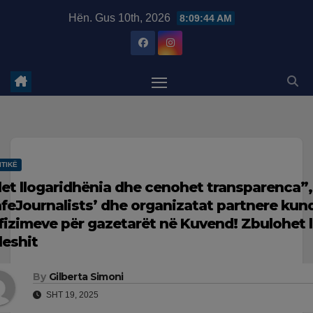
Skip
modal-check
Hën. Gus 10th, 2026
8:09:45 AM
to
content
ITIKË
let llogaridhënia dhe cenohet transparenca”, 
afeJournalists’ dhe organizatat partnere kun
fizimeve për gazetarët në Kuvend! Zbulohet l
leshit
By
Gilberta Simoni
SHT 19, 2025