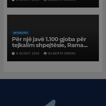
AKTUALITET
Për një javë 1.100 gjoba për
tejkalim shpejtësie, Rama
publikon videon: Kamerat e
8 GUSHT, 2026
GILBERTA SIMONI
trafikut së shpejti në
funksion