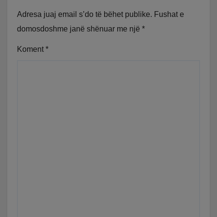
Adresa juaj email s’do të bëhet publike.
Fushat e
domosdoshme janë shënuar me një
*
Koment
*