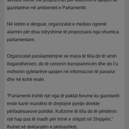
gazetarëve në ambientet e Parlamentit.
Në letrën e dërguar, organizatat e medias ngrenë
alarmin për disa ndryshime të propozuara nga shumica
parlamentare.
Organizatat paralajmërojnë se masa të tilla do të ulnin
llogaridhënien, do të cenonin transparencën dhe do t’u
mohonin qytetarëve qasjen në informacion të pavarur
dhe në kohë reale.
“Parlamenti është një nga të paktat forume ku gazetarët
ende kanë mundësi të drejtojnë pyetje direkte
përfaqësuesve politikë. Kufizime të tilla do të përbënin
një hap pas të madh për lirinë e shtypit në Shqipëri,”
thuhet në deklaratën e përbashkët.