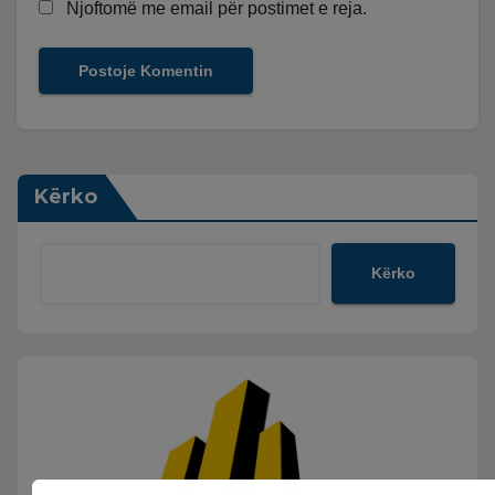
Njoftomë me email për postimet e reja.
Kërko
Kërko