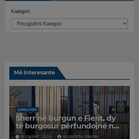
Kategori
Më interesante
QARKU FIER
Sherr në burgun e Fierit, dy
të burgosur përfundojnë në
spital
8 GUSHT, 2026
GILBERTA SIMONI