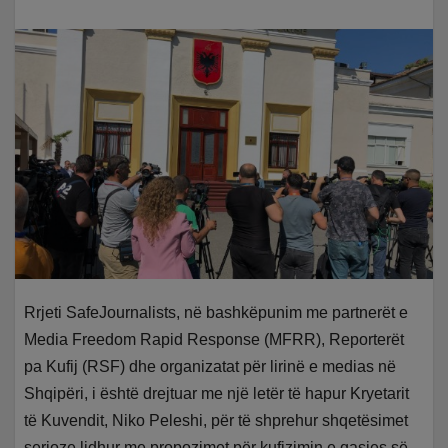
Rrjeti SafeJournalists, në bashkëpunim me partnerët e
Media Freedom Rapid Response (MFRR), Reporterët
pa Kufij (RSF) dhe organizatat për lirinë e medias në
Shqipëri, i është drejtuar me një letër të hapur Kryetarit
të Kuvendit, Niko Peleshi, për të shprehur shqetësimet
serioze lidhur me propozimet për kufizimin e qasjes së