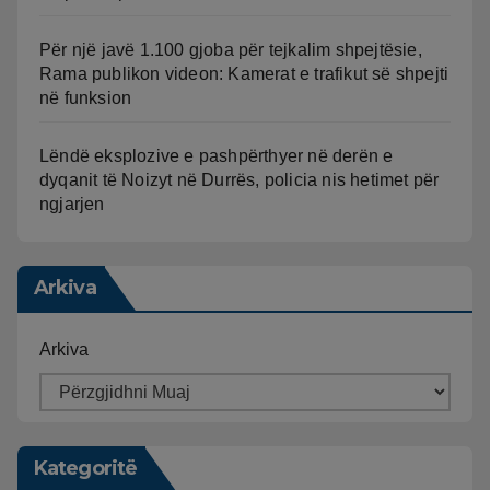
Për një javë 1.100 gjoba për tejkalim shpejtësie,
Rama publikon videon: Kamerat e trafikut së shpejti
në funksion
Lëndë eksplozive e pashpërthyer në derën e
dyqanit të Noizyt në Durrës, policia nis hetimet për
ngjarjen
Arkiva
Arkiva
Kategoritë