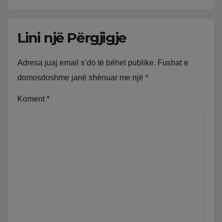
Lini një Përgjigje
Adresa juaj email s’do të bëhet publike.
Fushat e
domosdoshme janë shënuar me një
*
Koment
*