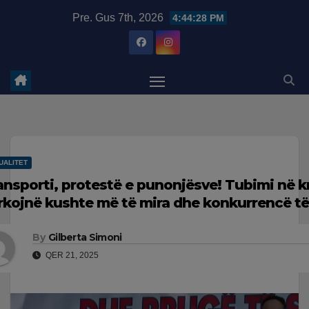
Skip
modal-check
Pre. Gus 7th, 2026
4:44:29 PM
to
content
UALITET
ansporti, protestë e punonjësve! Tubimi në k
rkojnë kushte më të mira dhe konkurrencë t
By
Gilberta Simoni
QER 21, 2025