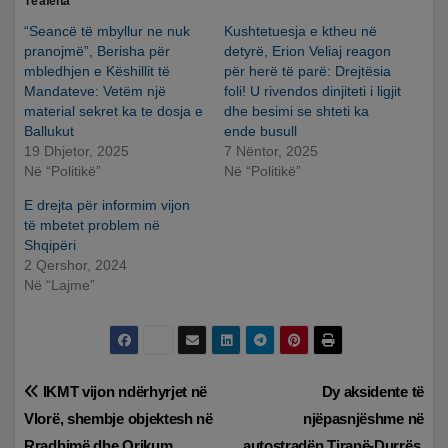
Të afërta
“Seancë të mbyllur ne nuk
Kushtetuesja e ktheu në
pranojmë”, Berisha për
detyrë, Erion Veliaj reagon
mbledhjen e Këshillit të
për herë të parë: Drejtësia
Mandateve: Vetëm një
foli! U rivendos dinjiteti i ligjit
material sekret ka te dosja e
dhe besimi se shteti ka
Ballukut
ende busull
19 Dhjetor, 2025
7 Nëntor, 2025
Në “Politikë”
Në “Politikë”
E drejta për informim vijon
të mbetet problem në
Shqipëri
2 Qershor, 2024
Në “Lajme”
Lëvizje
IKMT vijon ndërhyrjet në
Dy aksidente të
Vlorë, shembje objektesh në
njëpasnjëshme në
te
Rradhimë dhe Orikum
autostradën Tiranë-Durrës,