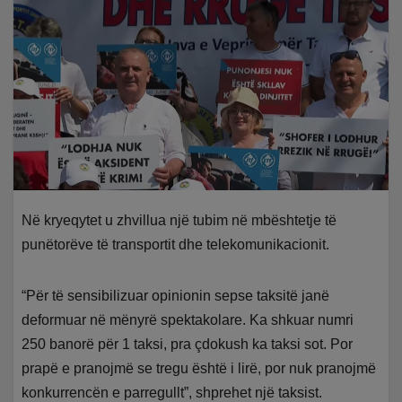
Në kryeqytet u zhvillua një tubim në mbështetje të
punëtorëve të transportit dhe telekomunikacionit.
“Për të sensibilizuar opinionin sepse taksitë janë
deformuar në mënyrë spektakolare. Ka shkuar numri
250 banorë për 1 taksi, pra çdokush ka taksi sot. Por
prapë e pranojmë se tregu është i lirë, por nuk pranojmë
konkurrencën e parregullt”, shprehet një taksist.