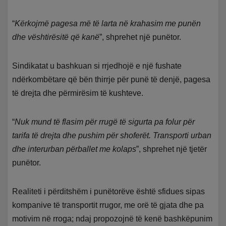
“
Kërkojmë pagesa më të larta në krahasim me punën
dhe vështirësitë që kanë
”, shprehet një punëtor.
Sindikatat u bashkuan si rrjedhojë e një fushate
ndërkombëtare që bën thirrje për punë të denjë, pagesa
të drejta dhe përmirësim të kushteve.
“
Nuk mund të flasim për rrugë të sigurta pa folur për
tarifa të drejta dhe pushim për shoferët. Transporti urban
dhe interurban përballet me kolaps
”, shprehet një tjetër
punëtor.
Realiteti i përditshëm i punëtorëve është sfidues sipas
kompanive të transportit rrugor, me orë të gjata dhe pa
motivim në rroga; ndaj propozojnë të kenë bashkëpunim