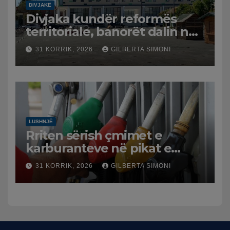
DIVJAKË
Divjaka kundër reformës
territoriale, banorët dalin në
protestë.
31 KORRIK, 2026
GILBERTA SIMONI
LUSHNJË
Rriten sërish çmimet e
karburanteve në pikat e
karburanteve në Lushnjë.
31 KORRIK, 2026
GILBERTA SIMONI
Tensionet në Lindjen e
Mesme shtrenjtojnë naftën
dhe benzinën në vend