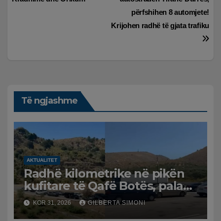
postimet
përfshihen 8 automjete!
Krijohen radhë të gjata trafiku
Të ngjashme
AKTUALITET
Radhë kilometrike në pikën
kufitare të Qafë Botës, pala
greke raporton defekt në
KOR 31, 2026
GILBERTA SIMONI
sistem, qytetarët mbeten të