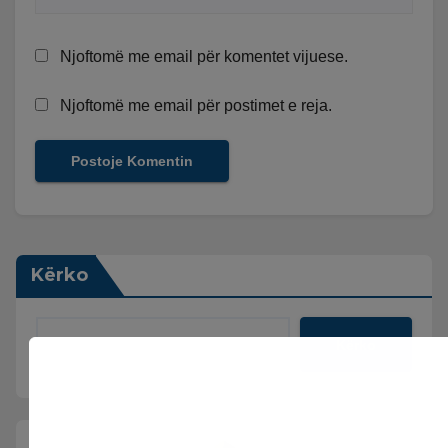
Njoftomë me email për komentet vijuese.
Njoftomë me email për postimet e reja.
Kërko
Kërko