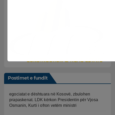
Postimet e fundit
egociatat e dështuara në Kosovë, zbulohen
prapaskenat. LDK kërkon Presidentin për Vjosa
Osmanin, Kurti i ofron vetëm ministri