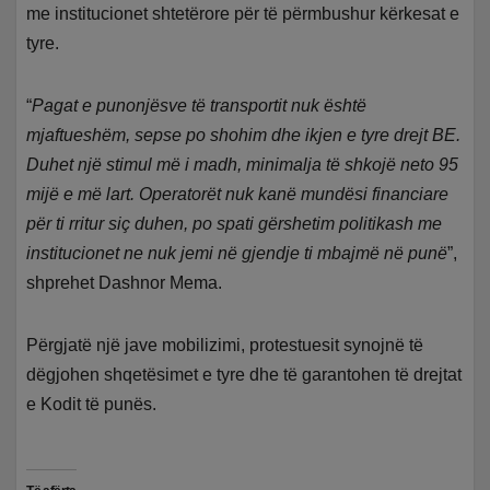
me institucionet shtetërore për të përmbushur kërkesat e
tyre.
“
Pagat e punonjësve të transportit nuk është
mjaftueshëm, sepse po shohim dhe ikjen e tyre drejt BE.
Duhet një stimul më i madh, minimalja të shkojë neto 95
mijë e më lart. Operatorët nuk kanë mundësi financiare
për ti rritur siç duhen, po spati gërshetim politikash me
institucionet ne nuk jemi në gjendje ti mbajmë në punë
”,
shprehet Dashnor Mema.
Përgjatë një jave mobilizimi, protestuesit synojnë të
dëgjohen shqetësimet e tyre dhe të garantohen të drejtat
e Kodit të punës.