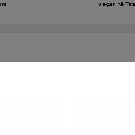
kim
vjeçari në Ti
TET
AKTUALITET
dentohet
Lirohet nga bur
ja” i Beratit në
Ilir Beqaj, ish-