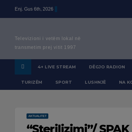
Skip
Enj. Gus 6th, 2026
to
content
Televizioni i vetëm lokal në
transmetim prej vitit 1997
4+ LIVE STREAM
DËGJO RADION
TURIZËM
SPORT
LUSHNJË
NA K
AKTUALITET
“Sterilizimi”/ SPAK 