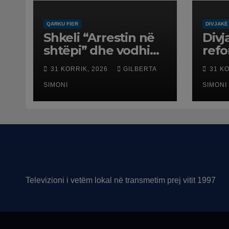
QARKU FIER
DIVJAKË
Shkeli “Arrestin në
Divj
shtëpi” dhe vodhi
ref
automjetin,
terr
31 KORRIK, 2026
GILBERTA
31 K
arrestohet 43-
dali
vjeçari
SIMONI
SIMONI
Televizioni i vetëm lokal në transmetim prej vitit 1997