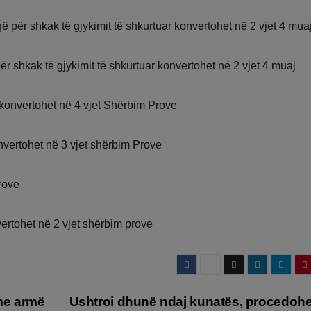
ë për shkak të gjykimit të shkurtuar konvertohet në 2 vjet 4 mua
r shkak të gjykimit të shkurtuar konvertohet në 2 vjet 4 muaj
 konvertohet në 4 vjet Shërbim Prove
nvertohet në 3 vjet shërbim Prove
rove
vertohet në 2 vjet shërbim prove
 me armë
Ushtroi dhunë ndaj kunatës, procedohe