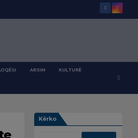
UJQËSI
ARSIM
KULTURË
Kërko
te