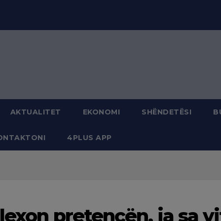
modal-check
AKTUALITET
EKONOMI
SHËNDETËSI
B
ONTAKTONI
4PLUS APP
lexon pretencën, ja sa vi