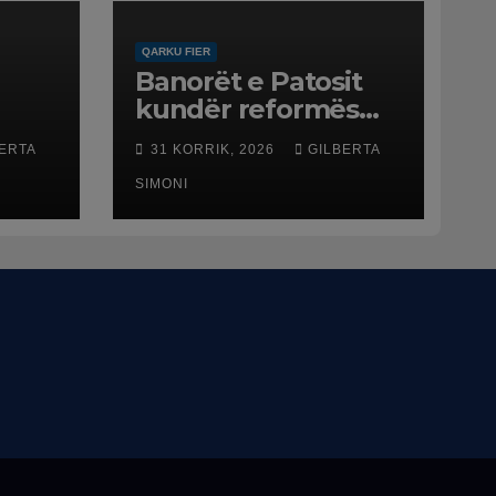
QARKU FIER
Banorët e Patosit
kundër reformës
ë
territoriale: Të mos
ERTA
31 KORRIK, 2026
GILBERTA
humbasim
ë
identitetin e qytetit
SIMONI
net
esme
ftën
ë