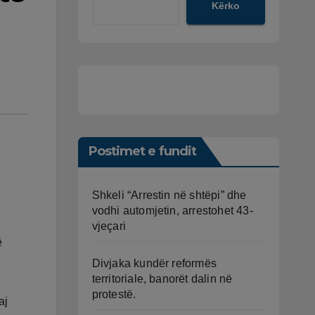
Kërko
Postimet e fundit
Shkeli “Arrestin në shtëpi” dhe
vodhi automjetin, arrestohet 43-
vjeçari
ë
Divjaka kundër reformës
territoriale, banorët dalin në
protestë.
aj