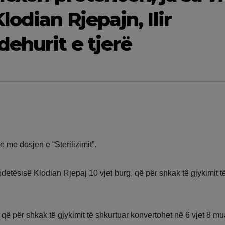
lodian Rjepajn, Ilir
ehurit e tjerë
 me dosjen e “Sterilizimit”.
tësisë Klodian Rjepaj 10 vjet burg, që për shkak të gjykimit t
 që për shkak të gjykimit të shkurtuar konvertohet në 6 vjet 8 mu