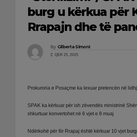
burg u kërkua për K
Rrapajn dhe të pand
By
Gilberta Simoni
QER 25, 2025
Prokuroria e Posaçme ka lexuar pretencën në lidhje
SPAK ka kërkuar për ish zëvendës ministrinë Shënde
shkurtuar konvertohet në 6 vjet e 8 muaj
Ndërkohë për Ilir Rrapaj është kërkuar 10 vjet burg