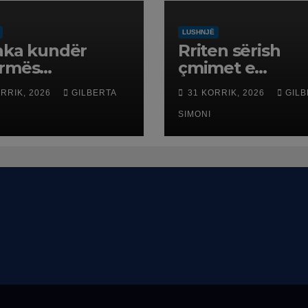
LUSHNJË
aka kundër
Rriten sërish
ormës
çmimet e
itoriale, banorët
karburanteve n
ORRIK, 2026
GILBERTA
31 KORRIK, 2026
GILB
n në protestë.
pikat e
karburanteve n
SIMONI
Lushnjë. Tensio
në Lindjen e M
shtrenjtojnë na
dhe benzinën n
vend