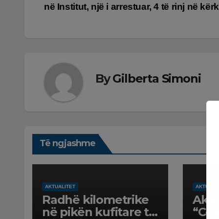
në Institut, një i arrestuar, 4 të rinj në kër
te
postimet
By
Gilberta Simoni
Të ngjashme
AKTUALITET
AKTUALI
Radhë kilometrike
Aksi
në pikën kufitare të
“Cek