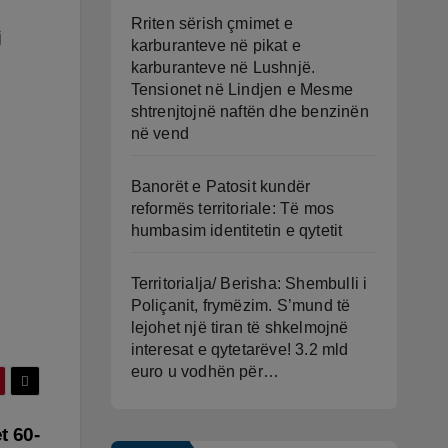
Rriten sërish çmimet e
j
karburanteve në pikat e
karburanteve në Lushnjë.
Tensionet në Lindjen e Mesme
shtrenjtojnë naftën dhe benzinën
në vend
Banorët e Patosit kundër
reformës territoriale: Të mos
humbasim identitetin e qytetit
Territorialja/ Berisha: Shembulli i
Poliçanit, frymëzim. S’mund të
lejohet një tiran të shkelmojnë
interesat e qytetarëve! 3.2 mld
euro u vodhën për…
t 60-