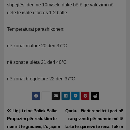
shpejtësi deri në 10m/sek, duke bërë që valëzimi në
dete të ishte i forcës 1-2 ballë.
Temperaturat parashikohen:
në zonat malore 20 deri 37°C
në zonat e ulëta 21 deri 40°C
në zonat bregdetare 22 deri 37°C
Lëvizje
Ligji i ri në Polici/ Balla:
Qarku i Fierit renditet i pari në
Propozim për reduktim të
rang vendi për numrin më të
te
numrit të gradave, t’u japim
lartë të zjarreve të rëna. Takim