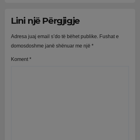
Lini një Përgjigje
Adresa juaj email s’do të bëhet publike.
Fushat e
domosdoshme janë shënuar me një
*
Koment
*