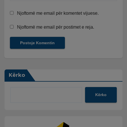
Njoftomë me email për komentet vijuese.
Njoftomë me email për postimet e reja.
Kërko
Kërko