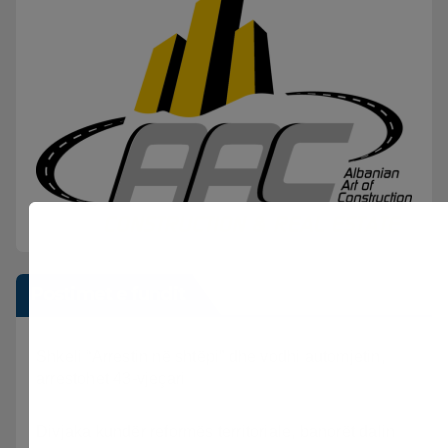
Postimet e fundit
Shkeli “Arrestin në shtëpi” dhe vodhi automjetin,
arrestohet 43-vjeçari
Divjaka kundër reformës territoriale, banorët dalin