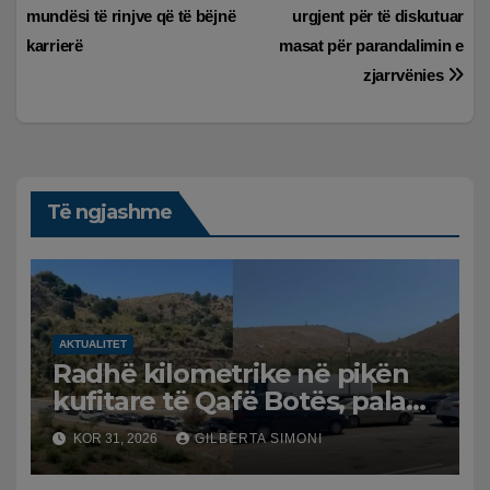
postimet
mundësi të rinjve që të bëjnë
urgjent për të diskutuar
karrierë
masat për parandalimin e
zjarrvënies
Të ngjashme
AKTUALITET
Radhë kilometrike në pikën
kufitare të Qafë Botës, pala
greke raporton defekt në
KOR 31, 2026
GILBERTA SIMONI
sistem, qytetarët mbeten të
bllokuar