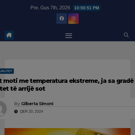
Skip
modal-check
Pre. Gus 7th, 2026
10:50:52 PM
to
content
UALITET
t moti me temperatura ekstreme, ja sa gradë 
tet të arrijë sot
By
Gilberta Simoni
QER 20, 2024