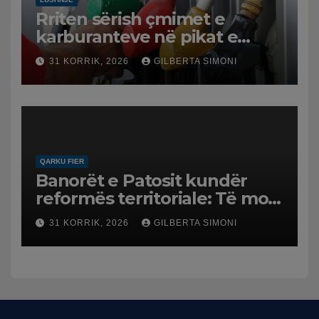
Rriten sërish çmimet e
karburanteve në pikat e
karburanteve në Lushnjë.
31 KORRIK, 2026
GILBERTA SIMONI
Tensionet në Lindjen e
Mesme shtrenjtojnë naftën
dhe benzinën në vend
QARKU FIER
Banorët e Patosit kundër
reformës territoriale: Të mos
humbasim identitetin e
31 KORRIK, 2026
GILBERTA SIMONI
qytetit