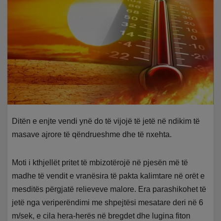
Ditën e enjte vendi ynë do të vijojë të jetë në ndikim të
masave ajrore të qëndrueshme dhe të nxehta.
Moti i kthjellët pritet të mbizotërojë në pjesën më të
madhe të vendit e vranësira të pakta kalimtare në orët e
mesditës përgjatë relieveve malore. Era parashikohet të
jetë nga veriperëndimi me shpejtësi mesatare deri në 6
m/sek, e cila hera-herës në bregdet dhe lugina fiton