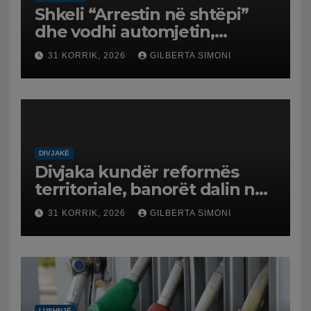
Shkeli “Arrestin në shtëpi”
dhe vodhi automjetin,
arrestohet 43-vjeçari
31 KORRIK, 2026
GILBERTA SIMONI
DIVJAKË
Divjaka kundër reformës
territoriale, banorët dalin në
protestë.
31 KORRIK, 2026
GILBERTA SIMONI
LUSHNJË