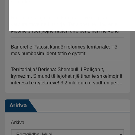
në protestë.
Rriten sërish çmimet e karburanteve në pikat e
karburanteve në Lushnjë. Tensionet në Lindjen e
Mesme shtrenjtojnë naftën dhe benzinën në vend
Banorët e Patosit kundër reformës territoriale: Të
mos humbasim identitetin e qytetit
Territorialja/ Berisha: Shembulli i Poliçanit,
frymëzim. S’mund të lejohet një tiran të shkelmojnë
interesat e qytetarëve! 3.2 mld euro u vodhën për…
Arkiva
Arkiva