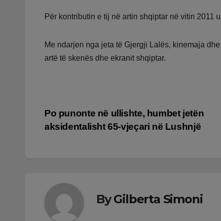
Për kontributin e tij në artin shqiptar në vitin 2011 
Me ndarjen nga jeta të Gjergji Lalës, kinemaja dhe 
artë të skenës dhe ekranit shqiptar.
Lëvizje
Po punonte në ullishte, humbet jetën
aksidentalisht 65-vjeçari në Lushnjë
te
postimet
By
Gilberta Simoni