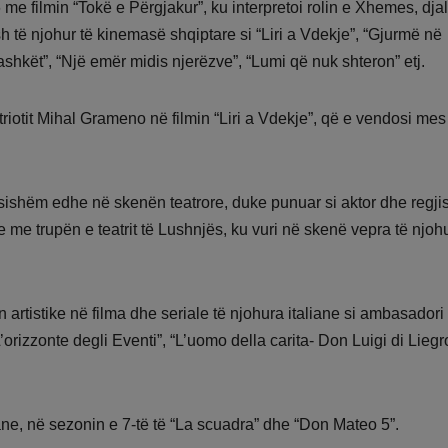
 me filmin “Tokë e Përgjakur”, ku interpretoi rolin e Xhemes, djali
sh të njohur të kinemasë shqiptare si “Liri a Vdekje”, “Gjurmë në
bashkët”, “Një emër midis njerëzve”, “Lumi që nuk shteron” etj.
triotit Mihal Grameno në filmin “Liri a Vdekje”, që e vendosi mes
ishëm edhe në skenën teatrore, duke punuar si aktor dhe regji
he me trupën e teatrit të Lushnjës, ku vuri në skenë vepra të njoh
erën artistike në filma dhe seriale të njohura italiane si ambasadori
L’orizzonte degli Eventi”, “L’uomo della carita- Don Luigi di Liegr
iane, në sezonin e 7-të të “La scuadra” dhe “Don Mateo 5”.