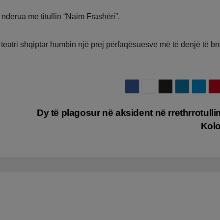
u nderua me titullin “Naim Frashëri”.
teatri shqiptar humbin një prej përfaqësuesve më të denjë të bre
Dy të plagosur në aksident në rrethrrotulli
Kol