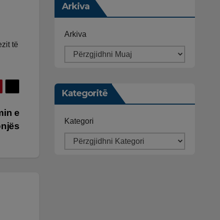
Arkiva
Arkiva
zit të
Kategoritë
min e
Kategori
onjës