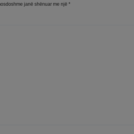
mosdoshme janë shënuar me një
*