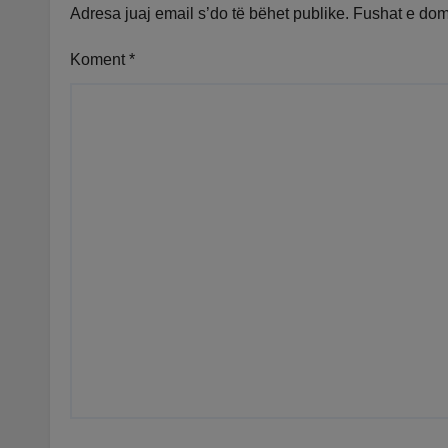
vend
Adresa juaj email s’do të bëhet publike.
Fushat e do
Koment
*