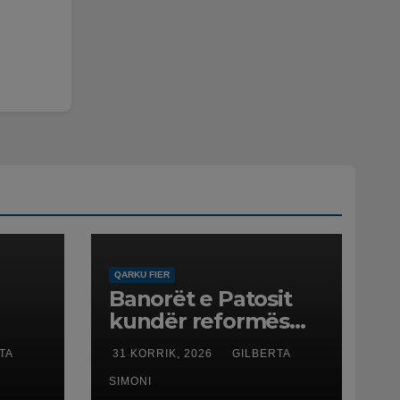
QARKU FIER
Banorët e Patosit
kundër reformës
ë
territoriale: Të mos
TA
31 KORRIK, 2026
GILBERTA
humbasim
ë
identitetin e qytetit
SIMONI