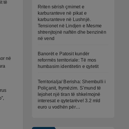
t të
Rriten sërish çmimet e
karburanteve në pikat e
karburanteve në Lushnjë.
Tensionet në Lindjen e Mesme
shtrenjtojnë naftën dhe benzinën
në vend
Banorët e Patosit kundër
sor në
reformës territoriale: Të mos
ura
humbasim identitetin e qytetit
Territorialja/ Berisha: Shembulli i
Poliçanit, frymëzim. S’mund të
 rus
lejohet një tiran të shkelmojnë
o”,
interesat e qytetarëve! 3.2 mld
euro u vodhën për…