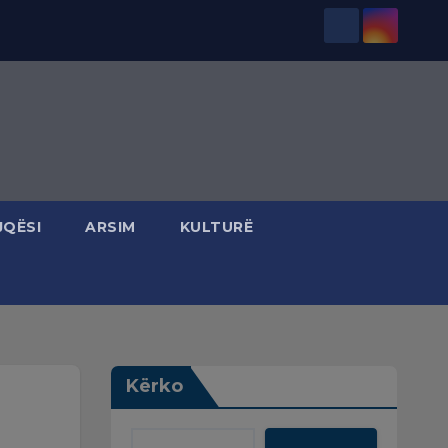
JQËSI
ARSIM
KULTURË
Kërko