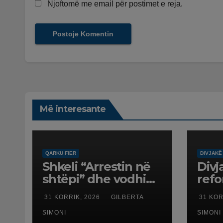
Njoftomë me email për postimet e reja.
Më interesante
QARKU FIER
DIVJAKË
Shkeli “Arrestin në
Divj
shtëpi” dhe vodhi
ref
automjetin,
terr
31 KORRIK, 2026
GILBERTA
31 KOR
arrestohet 43-
dali
vjeçari
SIMONI
SIMONI