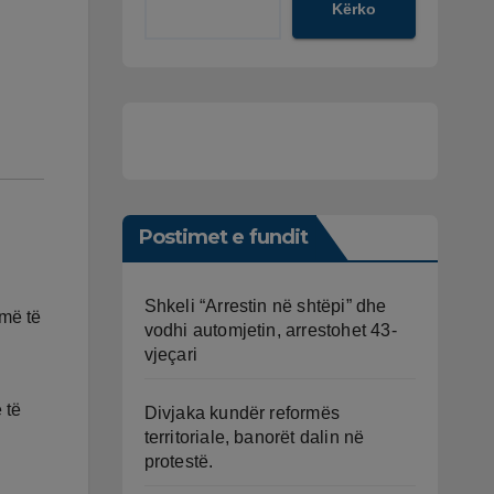
Kërko
Postimet e fundit
Shkeli “Arrestin në shtëpi” dhe
 më të
vodhi automjetin, arrestohet 43-
vjeçari
 të
Divjaka kundër reformës
territoriale, banorët dalin në
protestë.