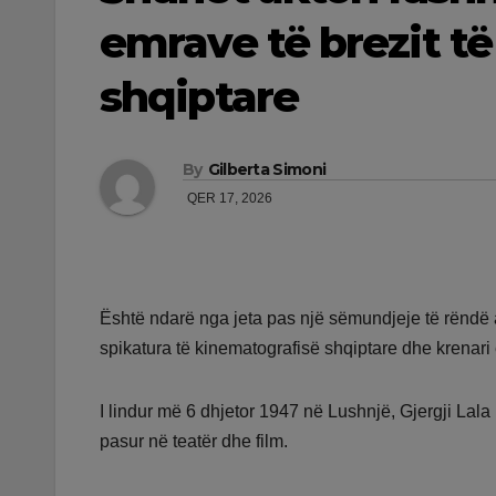
emrave të brezit t
shqiptare
By
Gilberta Simoni
QER 17, 2026
Është ndarë nga jeta pas një sëmundjeje të rëndë akt
spikatura të kinematografisë shqiptare dhe krenari e
I lindur më 6 dhjetor 1947 në Lushnjë, Gjergji Lala 
pasur në teatër dhe film.