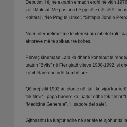
Debutimi i tij në ekranin e madh erdhi në vitin 1976
zotit Maksut. Më pas ai u bë pjesë e një sërë filma
Kaltërsi”, “Në Prag të Lirisë”, “Shtëpia Jonë e Për
Ndër interpretimet më të vlerësuara mbetet roli i pa
aktorëve më të spikatur të kohës.
Përveç kinemasë Lala ka dhënë kontribut të rëndës
teatrin “Bylis” në Fier gjatë viteve 1988-1992, si d
kombëtare dhe ndërkombëtare.
Që prej vitit 1992 ai jetonte në Itali, ku vijoi karri
tek filmi “Il papa buono” ka luajtur edhe tek filmat “
“Medicina Generale”, “Il sapore del sale”.
Gjithashtu ka luajtur edhe në seriale të njohur ital