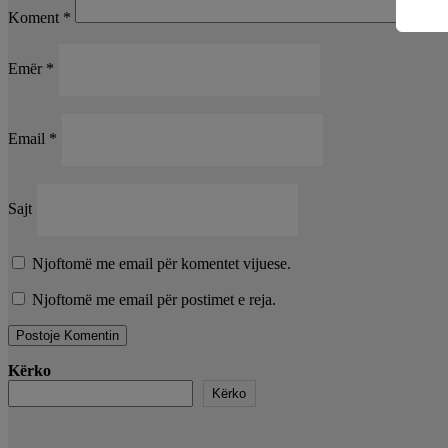
Koment
*
Emër
*
Email
*
Sajt
Njoftomë me email për komentet vijuese.
Njoftomë me email për postimet e reja.
Kërko
Kërko