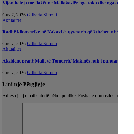
Vijon beteja me flakët ne Mallakastër nga toka dhe nga ajri me d
Gus 7, 2026
Gilberta Simoni
Aktualitet
Radhë kilometrike në Kakavijë, qytetarët që kthehen në Shqipëri
Gus 7, 2026
Gilberta Simoni
Aktualitet
Aksident pranë Malit të Tomorrit/ Makinës nuk i punuan frenat d
Gus 7, 2026
Gilberta Simoni
Lini një Përgjigje
Adresa juaj email s’do të bëhet publike.
Fushat e domosdoshme janë 