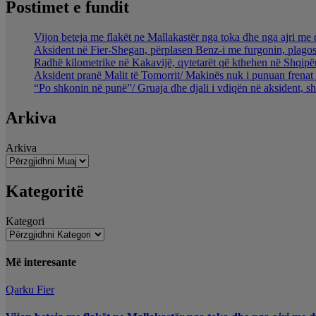
Postimet e fundit
Vijon beteja me flakët ne Mallakastër nga toka dhe nga ajri me 
Aksident në Fier-Shegan, përplasen Benz-i me furgonin, plagos
Radhë kilometrike në Kakavijë, qytetarët që kthehen në Shqipër
Aksident pranë Malit të Tomorrit/ Makinës nuk i punuan frenat 
“Po shkonin në punë”/ Gruaja dhe djali i vdiqën në aksident, s
Arkiva
Arkiva
Kategoritë
Kategori
Më interesante
Qarku Fier