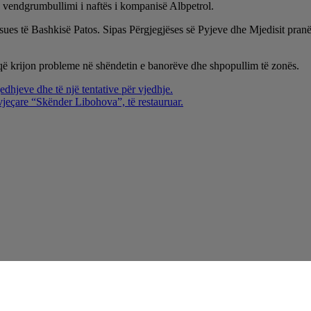
a vendgrumbullimi i naftës i kompanisë Albpetrol.
ësues të Bashkisë Patos. Sipas Përgjegjëses së Pyjeve dhe Mjedisit pranë 
ë krijon probleme në shëndetin e banorëve dhe shpopullim të zonës.
edhjeve dhe të një tentative për vjedhje.
 vjeçare “Skënder Libohova”, të restauruar.