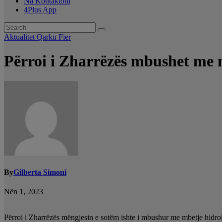
Na Kontaktoni
4Plus App
Aktualitet
Qarku Fier
Përroi i Zharrëzës mbushet me 
By
Gilberta Simoni
Nën 1, 2023
Përroi i Zharrëzës mëngjesin e sotëm ishte i mbushur me mbetje hidrok