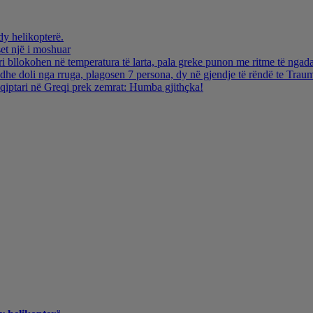
dy helikopterë.
et një i moshuar
i bllokohen në temperatura të larta, pala greke punon me ritme të ngada
dhe doli nga rruga, plagosen 7 persona, dy në gjendje të rëndë te Trau
hqiptari në Greqi prek zemrat: Humba gjithçka!