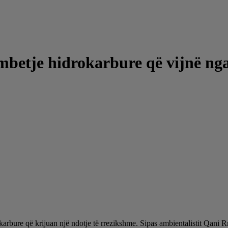
mbetje hidrokarbure që vijnë ng
arbure që krijuan një ndotje të rrezikshme. Sipas ambientalistit Qani R