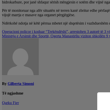
hidrokarbure, por janë shfaqur sërish mëngjesin e sotëm dhe vijnë ng
Për të monitoruar nga afër situatën në terren kanë zbritur edhe përfaq
vijojë marrja e masave nga organet përgjëgjëse.
Ndërkohë ndotja në këtë përrua mbetet një shqetësim i vazhdueshëm q
Lëvizje
Operacioni policor i koduar “Trekëndëshi”, arrestohen 3 autorë të 3 vj
Ministrja e Arsimit dhe Sportit, Ogerta Manastirliu viziton shkollën 9
te
postimet
By
Gilberta Simoni
Të ngjashme
Qarku Fier