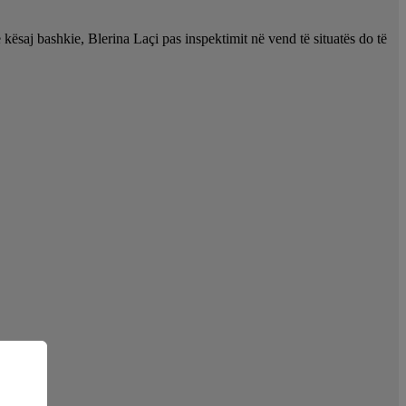
kësaj bashkie, Blerina Laçi pas inspektimit në vend të situatës do të