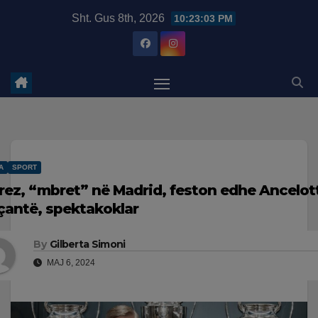
Skip
modal-check
Sht. Gus 8th, 2026
10:23:04 PM
to
content
A
SPORT
rez, “mbret” në Madrid, feston edhe Ancelotti:
çantë, spektakoklar
By
Gilberta Simoni
MAJ 6, 2024