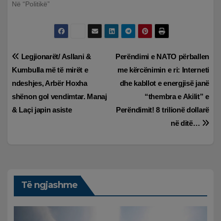
Në “Politikë”
Lëvizje
Legjionarët/ Asllani &
Perëndimi e NATO përballen
Kumbulla më të mirët e
me kërcënimin e ri: Interneti
te
ndeshjes, Arbër Hoxha
dhe kabllot e energjisë janë
postimet
shënon gol vendimtar. Manaj
“thembra e Akilit” e
& Laçi japin asiste
Perëndimit! 8 trilionë dollarë
në ditë…
Të ngjashme