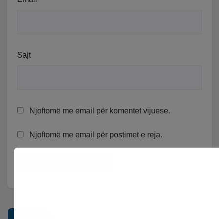
Sajt
Njoftomë me email për komentet vijuese.
Njoftomë me email për postimet e reja.
Kërko