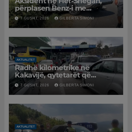
Aksident në Fier-Shegan,
përplasen Benz-i me
furgonin, plagoset një i
7 GUSHT, 2026
GILBERTA SIMONI
moshuar
AKTUALITET
Radhë kilometrike në
Kakavijë, qytetarët që
kthehen në Shqipëri
7 GUSHT, 2026
GILBERTA SIMONI
bllokohen në temperatura të
larta, pala greke punon me
ritme të ngadalta
AKTUALITET