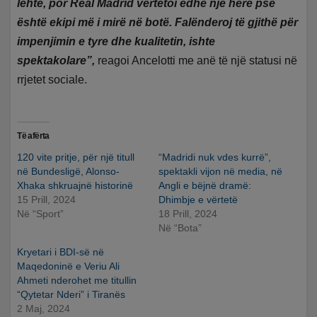
lehtë, por Real Madrid vërtetoi edhe një herë pse
është ekipi më i mirë në botë. Falënderoj të gjithë për
impenjimin e tyre dhe kualitetin, ishte
spektakolare”,
reagoi Ancelotti me anë të një statusi në
rrjetet sociale.
Të afërta
120 vite pritje, për një titull
“Madridi nuk vdes kurrë”,
në Bundesligë, Alonso-
spektakli vijon në media, në
Xhaka shkruajnë historinë
Angli e bëjnë dramë:
15 Prill, 2024
Dhimbje e vërtetë
Në “Sport”
18 Prill, 2024
Në “Bota”
Kryetari i BDI-së në
Maqedoninë e Veriu Ali
Ahmeti nderohet me titullin
“Qytetar Nderi” i Tiranës
2 Maj, 2024