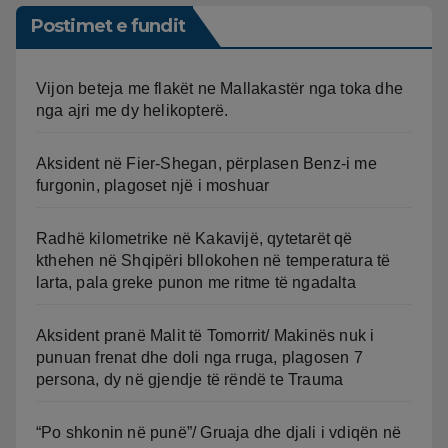
Postimet e fundit
Vijon beteja me flakët ne Mallakastër nga toka dhe
nga ajri me dy helikopterë.
Aksident në Fier-Shegan, përplasen Benz-i me
furgonin, plagoset një i moshuar
Radhë kilometrike në Kakavijë, qytetarët që
kthehen në Shqipëri bllokohen në temperatura të
larta, pala greke punon me ritme të ngadalta
Aksident pranë Malit të Tomorrit/ Makinës nuk i
punuan frenat dhe doli nga rruga, plagosen 7
persona, dy në gjendje të rëndë te Trauma
“Po shkonin në punë”/ Gruaja dhe djali i vdiqën në