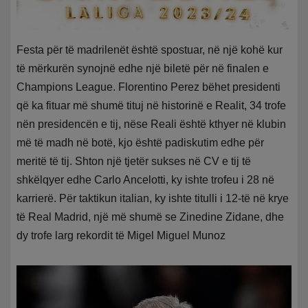
Festa për të madrilenët është spostuar, në një kohë kur
të mërkurën synojnë edhe një biletë për në finalen e
Champions League. Florentino Perez bëhet presidenti
që ka fituar më shumë tituj në historinë e Realit, 34 trofe
nën presidencën e tij, nëse Reali është kthyer në klubin
më të madh në botë, kjo është padiskutim edhe për
meritë të tij. Shton një tjetër sukses në CV e tij të
shkëlqyer edhe Carlo Ancelotti, ky ishte trofeu i 28 në
karrierë. Për taktikun italian, ky ishte titulli i 12-të në krye
të Real Madrid, një më shumë se Zinedine Zidane, dhe
dy trofe larg rekordit të Migel Miguel Munoz