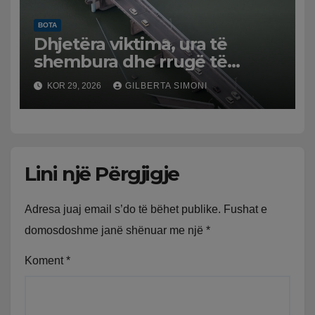
BOTA
Dhjetëra viktima, ura të
shembura dhe rrugë të
dëmtuara! Japonia goditet
KOR 29, 2026
GILBERTA SIMONI
nga tërmeti i fuqishëm,
qindra mijëra të evakuuar
Lini një Përgjigje
Adresa juaj email s’do të bëhet publike.
Fushat e
domosdoshme janë shënuar me një
*
Koment
*