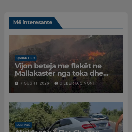
Më interesante
QARKU FIER
Vijon beteja me flakët ne
Mallakastër nga toka dhe
nga ajri me dy helikopterë.
7 GUSHT, 2026
GILBERTA SIMONI
LUSHNJË