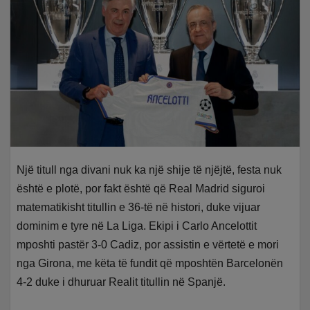
Një titull nga divani nuk ka një shije të njëjtë, festa nuk
është e plotë, por fakt është që Real Madrid siguroi
matematikisht titullin e 36-të në histori, duke vijuar
dominim e tyre në La Liga. Ekipi i Carlo Ancelottit
mposhti pastër 3-0 Cadiz, por assistin e vërtetë e mori
nga Girona, me këta të fundit që mposhtën Barcelonën
4-2 duke i dhuruar Realit titullin në Spanjë.