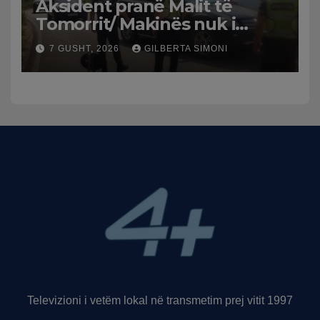
Aksident pranë Malit të
Tomorrit/ Makinës nuk i
punuan frenat dhe doli nga
7 GUSHT, 2026
GILBERTA SIMONI
rruga, plagosen 7 persona,
dy në gjendje të rëndë te
Trauma
Televizioni i vetëm lokal në transmetim prej vitit 1997