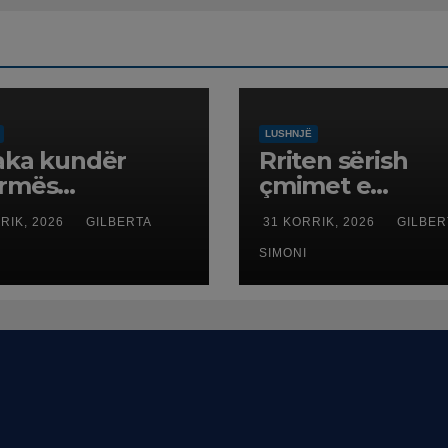
LUSHNJË
aka kundër
Rriten sërish
ormës
çmimet e
itoriale, banorët
karburanteve n
RIK, 2026
GILBERTA
31 KORRIK, 2026
GILBER
n në protestë.
pikat e
karburanteve n
SIMONI
Lushnjë. Tensio
në Lindjen e M
shtrenjtojnë na
dhe benzinën n
vend