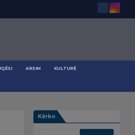
JQËSI
ARSIM
KULTURË
Kërko