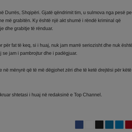
 në Durrës, Shqipëri. Gjatë qëndrimit tim, u sulmova nga pesë p
he më grabitën. Ky është një akt shumë i rëndë kriminal që
je dhe grabitje të rënduar.
 për fat të keq, si i huaj, nuk jam marrë seriozisht dhe nuk ësht
j se jam i pambrojtur dhe i padëgjuar.
e në mënyrë që të më dëgjohet zëri dhe të ketë drejtësi për këtë
hkruar shtetasi i huaj në redaksinë e Top Channel.