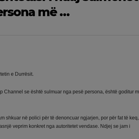
 persona më …
etin e Durrësit.
op Channel se është sulmuar nga pesë persona, është goditur 
shkuar në polici për të denoncuar ngjarjen, por për fat të keq, 
asnjë veprim konkret nga autoritetet vendase. Ndjej se jam i