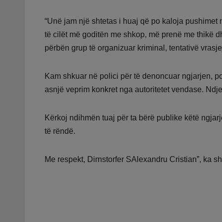
“Unë jam një shtetas i huaj që po kaloja pushimet
të cilët më goditën me shkop, më prenë me thikë d
përbën grup të organizuar kriminal, tentativë vrasje
Kam shkuar në polici për të denoncuar ngjarjen, por
asnjë veprim konkret nga autoritetet vendase. Ndje
Kërkoj ndihmën tuaj për ta bërë publike këtë ngjarj
të rëndë.
Me respekt, Dirnstorfer SAlexandru Cristian”, ka s