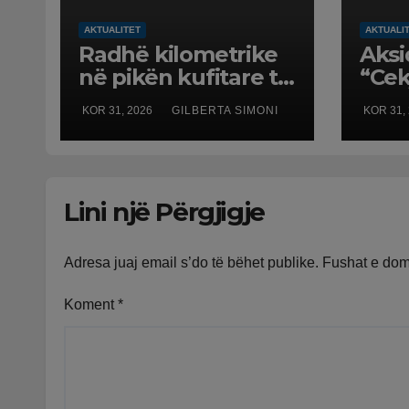
AKTUALITET
AKTUALI
Radhë kilometrike
Aksi
në pikën kufitare të
“Cek
Qafë Botës, pala
Gjiro
KOR 31, 2026
GILBERTA SIMONI
KOR 31,
greke raporton
tij 
defekt në sistem,
të k
qytetarët mbeten
bekt
të bllokuar
Lini një Përgjigje
Adresa juaj email s’do të bëhet publike.
Fushat e do
Koment
*