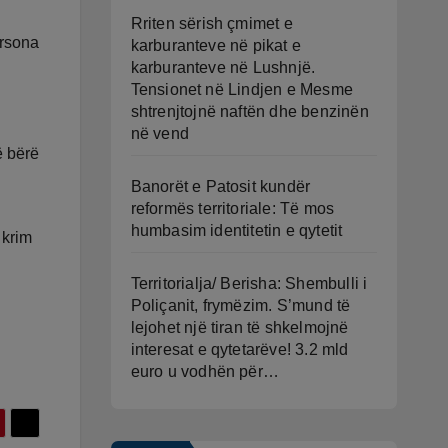
Rriten sërish çmimet e
ersona
karburanteve në pikat e
karburanteve në Lushnjë.
Tensionet në Lindjen e Mesme
shtrenjtojnë naftën dhe benzinën
në vend
ë bërë
Banorët e Patosit kundër
reformës territoriale: Të mos
humbasim identitetin e qytetit
 krim
Territorialja/ Berisha: Shembulli i
Poliçanit, frymëzim. S’mund të
lejohet një tiran të shkelmojnë
interesat e qytetarëve! 3.2 mld
euro u vodhën për…