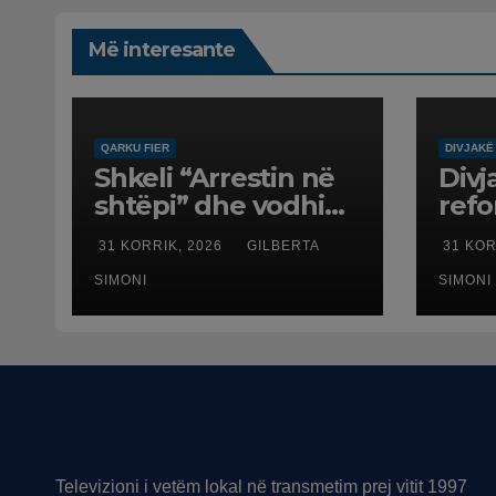
Më interesante
QARKU FIER
DIVJAKË
Shkeli “Arrestin në
Divj
shtëpi” dhe vodhi
ref
automjetin,
terr
31 KORRIK, 2026
GILBERTA
31 KOR
arrestohet 43-
dali
vjeçari
SIMONI
SIMONI
Televizioni i vetëm lokal në transmetim prej vitit 1997