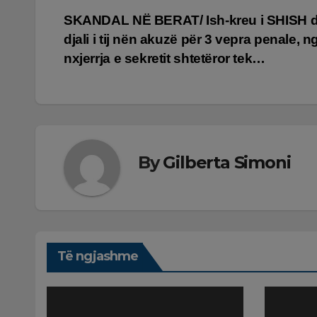
Lëvizje
SKANDAL NË BERAT/ Ish-kreu i SHISH 
djali i tij nën akuzë për 3 vepra penale, n
te
nxjerrja e sekretit shtetëror tek…
postimet
By
Gilberta Simoni
Të ngjashme