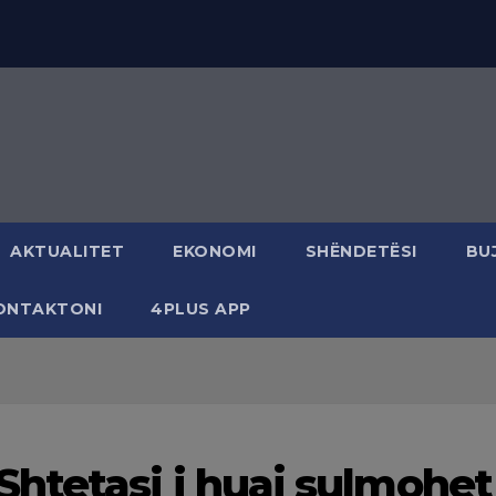
AKTUALITET
EKONOMI
SHËNDETËSI
BU
ONTAKTONI
4PLUS APP
htetasi i huaj sulmohet