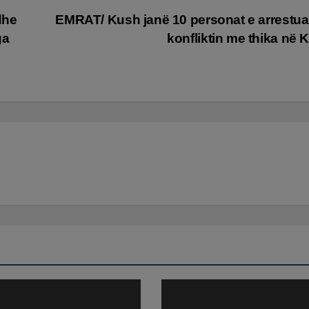
dhe
EMRAT/ Kush janë 10 personat e arrestua
ga
konfliktin me thika në 