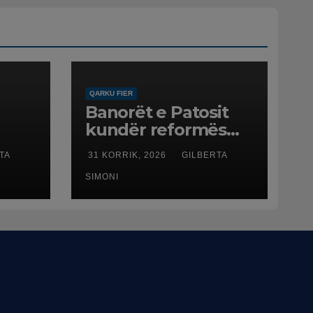
QARKU FIER
Banorët e Patosit
kundër reformës
ë
territoriale: Të mos
TA
31 KORRIK, 2026
GILBERTA
humbasim
ë
identitetin e qytetit
SIMONI
net
esme
ftën
ë