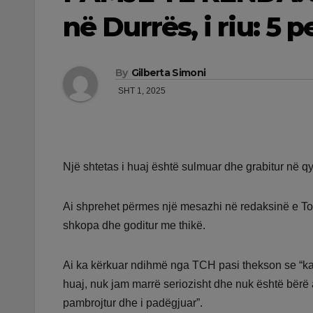
në Durrës, i riu: 5
By
Gilberta Simoni
SHT 1, 2025
Një shtetas i huaj është sulmuar dhe grabitur në qyt
Ai shprehet përmes një mesazhi në redaksinë e T
shkopa dhe goditur me thikë.
Ai ka kërkuar ndihmë nga TCH pasi thekson se “kam 
huaj, nuk jam marrë seriozisht dhe nuk është bërë 
pambrojtur dhe i padëgjuar”.