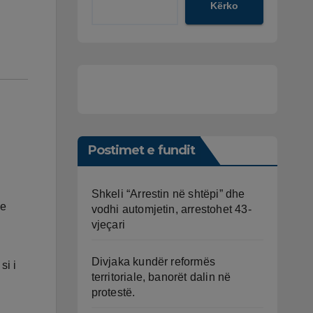
Kërko
Postimet e fundit
Shkeli “Arrestin në shtëpi” dhe
me
vodhi automjetin, arrestohet 43-
vjeçari
Divjaka kundër reformës
si i
territoriale, banorët dalin në
protestë.