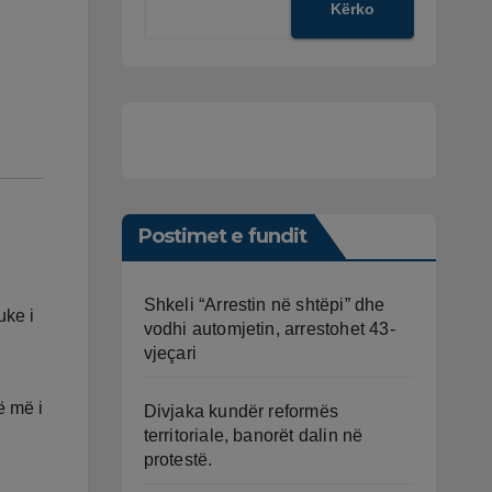
Kërko
Postimet e fundit
Shkeli “Arrestin në shtëpi” dhe
uke i
vodhi automjetin, arrestohet 43-
vjeçari
ë më i
Divjaka kundër reformës
territoriale, banorët dalin në
protestë.