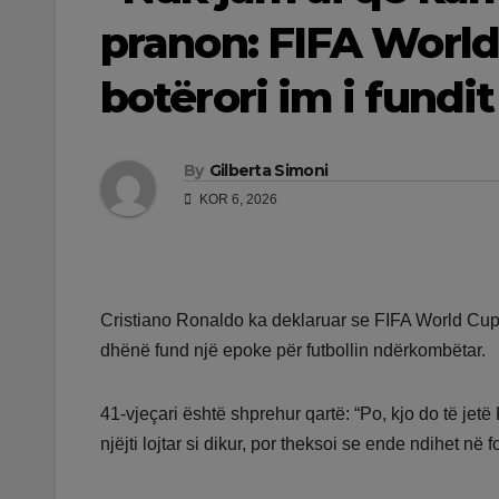
pranon: FIFA World
botërori im i fundit
By
Gilberta Simoni
KOR 6, 2026
Cristiano Ronaldo ka deklaruar se FIFA World Cup 20
dhënë fund një epoke për futbollin ndërkombëtar.
41-vjeçari është shprehur qartë: “Po, kjo do të jetë
njëjti lojtar si dikur, por theksoi se ende ndihet në f