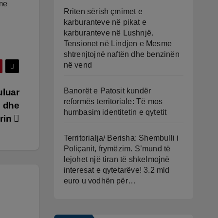
 me
Rriten sërish çmimet e
karburanteve në pikat e
karburanteve në Lushnjë.
Tensionet në Lindjen e Mesme
shtrenjtojnë naftën dhe benzinën
në vend
Banorët e Patosit kundër
uluar
reformës territoriale: Të mos
ë dhe
humbasim identitetin e qytetit
orin
Territorialja/ Berisha: Shembulli i
Poliçanit, frymëzim. S’mund të
lejohet një tiran të shkelmojnë
interesat e qytetarëve! 3.2 mld
euro u vodhën për…