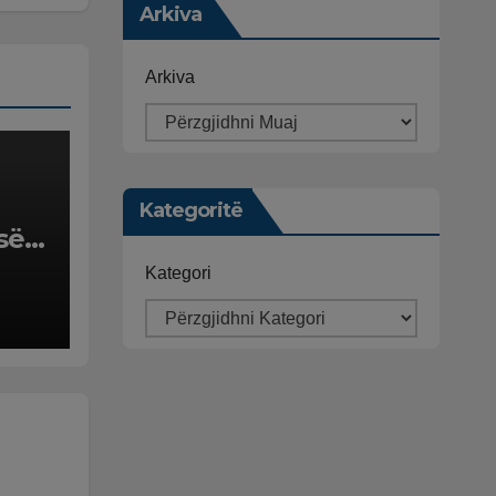
Arkiva
Arkiva
Kategoritë
së
të
Kategori
itri
jë-