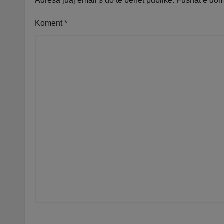
Adresa juaj email s’do të bëhet publike.
Fushat e do
Koment
*