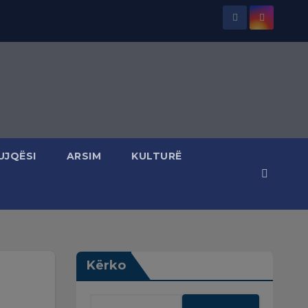
UJQËSI
ARSIM
KULTURË
Kërko