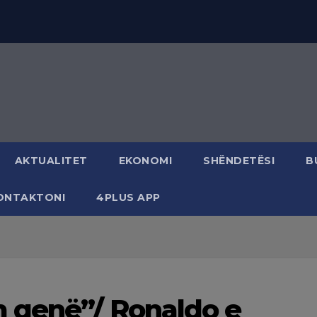
AKTUALITET
EKONOMI
SHËNDETËSI
B
ONTAKTONI
4PLUS APP
m qenë”/ Ronaldo e