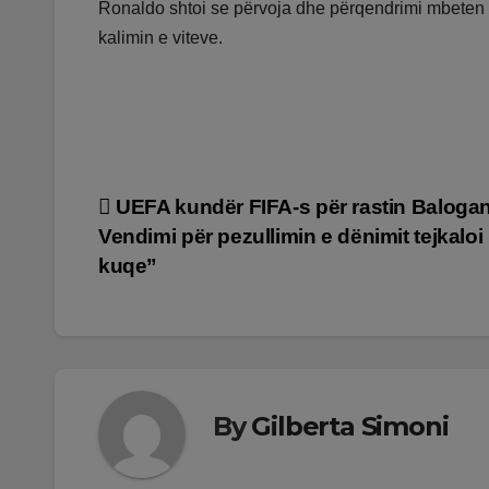
Ronaldo shtoi se përvoja dhe përqendrimi mbeten ar
kalimin e viteve.
Lëvizje
UEFA kundër FIFA-s për rastin Balogan
Vendimi për pezullimin e dënimit tejkaloi 
te
kuqe”
postimet
By
Gilberta Simoni