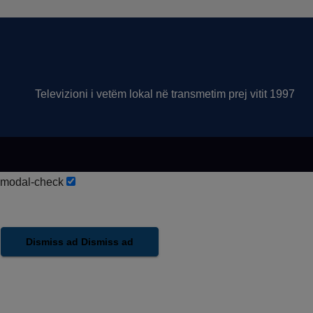
Televizioni i vetëm lokal në transmetim prej vitit 1997
modal-check
Dismiss ad
Dismiss ad