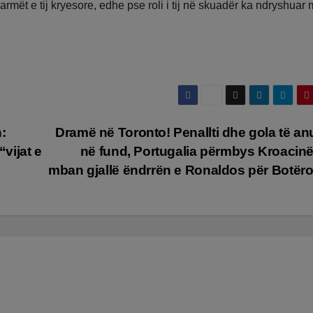
mët e tij kryesore, edhe pse roli i tij në skuadër ka ndryshuar
:
Dramë në Toronto! Penallti dhe gola të an
“vijat e
në fund, Portugalia përmbys Kroacin
mban gjallë ëndrrën e Ronaldos për Botër