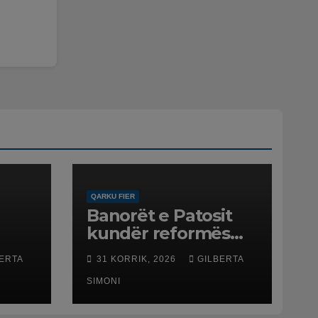
QARKU FIER
Banorët e Patosit
kundër reformës
ë
territoriale: Të mos
ERTA
31 KORRIK, 2026
GILBERTA
humbasim
ë
identitetin e qytetit
SIMONI
net