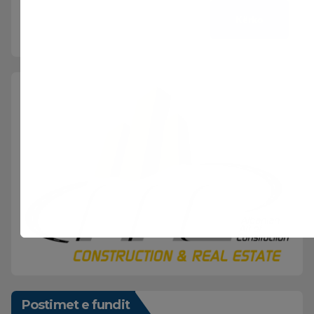
Kërko
Postimet e fundit