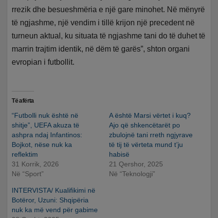
rrezik dhe besueshmëria e një gare minohet. Në mënyrë
të ngjashme, një vendim i tillë krijon një precedent në
turneun aktual, ku situata të ngjashme tani do të duhet të
marrin trajtim identik, në dëm të garës”, shton organi
evropian i futbollit.
Të afërta
“Futbolli nuk është në
A është Marsi vërtet i kuq?
shitje”, UEFA akuza të
Ajo që shkencëtarët po
ashpra ndaj Infantinos:
zbulojnë tani rreth ngjyrave
Bojkot, nëse nuk ka
të tij të vërteta mund t’ju
reflektim
habisë
31 Korrik, 2026
21 Qershor, 2025
Në “Sport”
Në “Teknologji”
INTERVISTA/ Kualifikimi në
Botëror, Uzuni: Shqipëria
nuk ka më vend për gabime