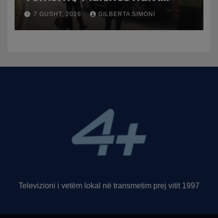
punuan frenat dhe doli nga
7 GUSHT, 2026
GILBERTA SIMONI
rruga, plagosen 7 persona,
dy në gjendje të rëndë te
Trauma
Televizioni i vetëm lokal në transmetim prej vitit 1997