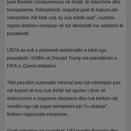
janë themeli i konkurrencës së drejtë, të ndershme dhe
transparente. Ndonjëherë, rregullat janë të hapura për
interpretim. Në këtë rast, ky nuk është rasti”, vazhdoi
organi drejtues evropian në një deklaratë me ashpërsi të
pazakontë.
UEFA as nuk e përmendi telefonatën e bërë nga
presidenti i SHBA-së Donald Trump me presidentin e
FIFA-s, Gianni Infantino.
“Një pezullim automatik minimal prej një ndeshjeje pas
një kartoni të kuq nuk është një opsion i lënë në
diskrecionin e organeve drejtuese dhe nuk kërkon një
vendim nga një organ kompetent për t’u zbatuar”,
theksoi organizata evropiane.
Gjatë ndeshjes së raundit të 1/32 kundër Bosnjës dhe