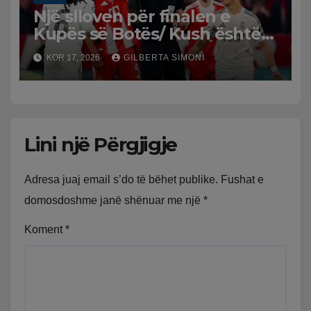
Një slloven për finalen e
Kupës së Botës/ Kush është
Slavko Vincic, arbitri që do të
KOR 17, 2026
GILBERTA SIMONI
vërë drejtësi në Spanjë-
Argjentinë
Lini një Përgjigje
Adresa juaj email s’do të bëhet publike.
Fushat e
domosdoshme janë shënuar me një
*
Koment
*