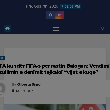
Skip
modal-check
Pre. Gus 7th, 2026
7:02:57 PM
to
content
RT
FA kundër FIFA-s për rastin Balogan: Vendimi
zullimin e dënimit tejkaloi “vijat e kuqe”
By
Gilberta Simoni
KOR 6, 2026