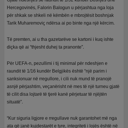
Hercegovinës, Falorin Balogun u përjashtua nga loja
për shkak se shkeli në këmbën e mbrojtësit boshnjak
Tarik Muharemoviç ndërsa ai po binte nga një kërcim.
Të premten, ai u tha gazetarëve se kartoni i kuq ishte
diçka që ai “thjesht duhej ta pranonte”.
Për UEFA-n, pezullimi i tij minimal për ndeshjen e
raundit të 1/16 kundër Belgjikës është “një parim i
sanksionuar në rregullore, i cili nuk mund të pranojë
asnjë përjashtim, veçanërisht në mes të një turneu gjatë
të cilit disa lojtarë të tjerë kanë përjetuar të njëjtën
situatë”.
“Kur siguria ligjore e rregullave nuk garantohet më nga
ata që janë kujdestarët e tyre, integriteti i lojës është në