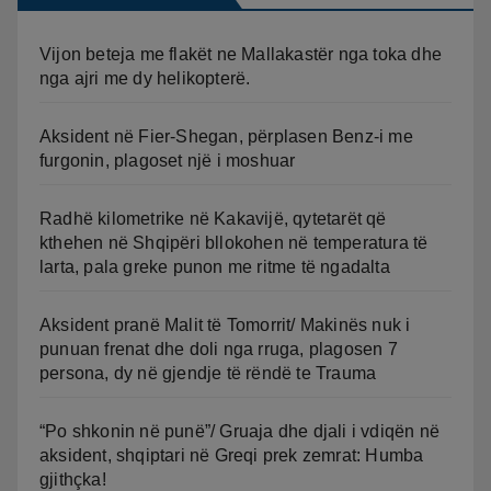
Vijon beteja me flakët ne Mallakastër nga toka dhe
nga ajri me dy helikopterë.
Aksident në Fier-Shegan, përplasen Benz-i me
furgonin, plagoset një i moshuar
Radhë kilometrike në Kakavijë, qytetarët që
kthehen në Shqipëri bllokohen në temperatura të
larta, pala greke punon me ritme të ngadalta
Aksident pranë Malit të Tomorrit/ Makinës nuk i
punuan frenat dhe doli nga rruga, plagosen 7
persona, dy në gjendje të rëndë te Trauma
“Po shkonin në punë”/ Gruaja dhe djali i vdiqën në
aksident, shqiptari në Greqi prek zemrat: Humba
gjithçka!