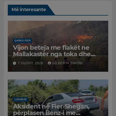
Më interesante
QARKU FIER
Vijon beteja me flakët ne
Mallakastër nga toka dhe
nga ajri me dy helikopterë.
7 GUSHT, 2026
GILBERTA SIMONI
LUSHNJË
Aksident në Fier-Shegan,
përplasen Benz-i me