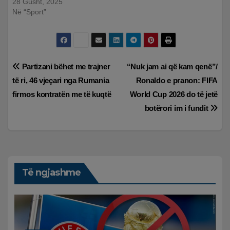
28 Gusht, 2025
Në “Sport”
Lëvizje
Partizani bëhet me trajner
“Nuk jam ai që kam qenë”/
të ri, 46 vjeçari nga Rumania
Ronaldo e pranon: FIFA
te
firmos kontratën me të kuqtë
World Cup 2026 do të jetë
postimet
botërori im i fundit
Të ngjashme