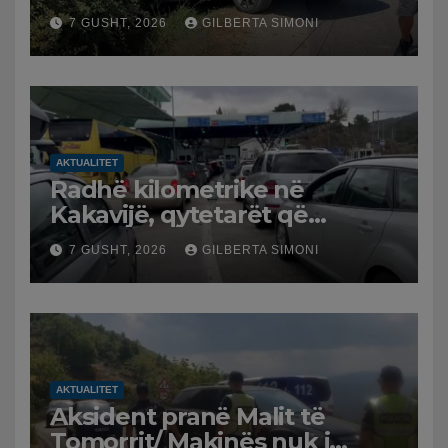
furgonin, plagoset një i
7 GUSHT, 2026
GILBERTA SIMONI
moshuar
AKTUALITET
Radhë kilometrike në
Kakavijë, qytetarët që
kthehen në Shqipëri
7 GUSHT, 2026
GILBERTA SIMONI
bllokohen në temperatura të
larta, pala greke punon me
ritme të ngadalta
AKTUALITET
Aksident pranë Malit të
Tomorrit/ Makinës nuk i