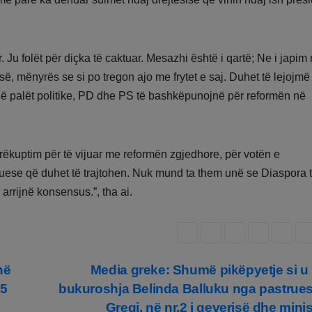
Ju folët për diçka të caktuar. Mesazhi është i qartë; Ne i japim 
ë, mënyrës se si po tregon ajo me frytet e saj. Duhet të lejojmë
i që palët politike, PD dhe PS të bashkëpunojnë për reformën në
rëkuptim për të vijuar me reformën zgjedhore, për votën e
ese që duhet të trajtohen. Nuk mund ta them unë se Diaspora t
ë arrijnë konsensus.”, tha ai.
në
Media greke: Shumë pikëpyetje si u 
25
bukuroshja Belinda Balluku nga pastrue
Greqi, në nr.2 i qeverisë dhe minis