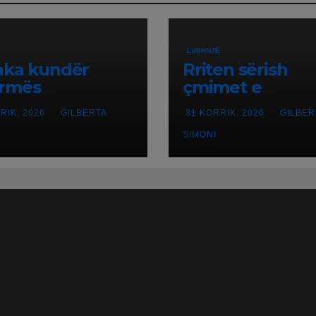
LUSHNJË
aka kundër
Rriten sërish
ormës
çmimet e
itoriale, banorët
karburanteve n
RIK, 2026
GILBERTA
31 KORRIK, 2026
GILBER
n në protestë.
pikat e
karburanteve n
SIMONI
Lushnjë. Tensio
në Lindjen e M
shtrenjtojnë na
dhe benzinën n
vend