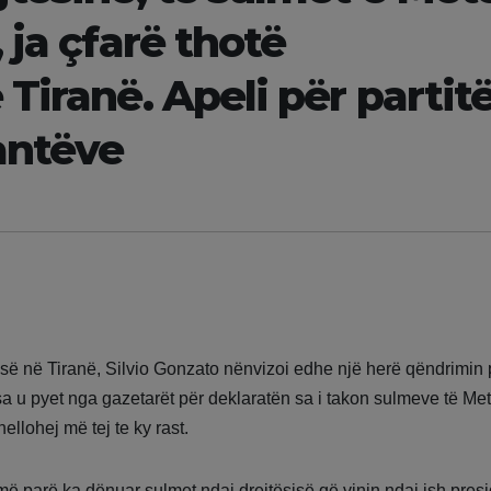
 ja çfarë thotë
Tiranë. Apeli për partit
antëve
së në Tiranë, Silvio Gonzato nënvizoi edhe një herë qëndrimin 
eksa u pyet nga gazetarët për deklaratën sa i takon sulmeve të Me
ellohej më tej te ky rast.
më parë ka dënuar sulmet ndaj drejtësisë që vinin ndaj ish presi