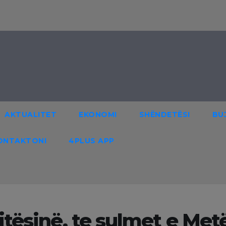
AKTUALITET
EKONOMI
SHËNDETËSI
BU
ONTAKTONI
4PLUS APP
jtësinë, te sulmet e Met