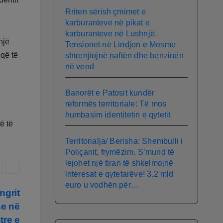
Rriten sërish çmimet e
karburanteve në pikat e
karburanteve në Lushnjë.
një
Tensionet në Lindjen e Mesme
 që të
shtrenjtojnë naftën dhe benzinën
në vend
Banorët e Patosit kundër
reformës territoriale: Të mos
humbasim identitetin e qytetit
ë të
Territorialja/ Berisha: Shembulli i
Poliçanit, frymëzim. S’mund të
lejohet një tiran të shkelmojnë
interesat e qytetarëve! 3.2 mld
euro u vodhën për…
ngrit
se në
tre e