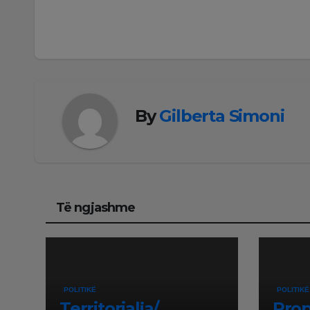
postimet
By
Gilberta Simoni
Të ngjashme
POLITIKË
POLITIKË
Territorialja/
Prop