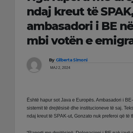
ndaj kreut të SPAK,
ambasadori i BE në 
mbi votën e emigr
By
Gilberta Simoni
MAJ 2, 2024
Është hapur sot Java e Europës. Ambasadori i BE-
sistemit të drejtësisë dhe institucioneve të saj. T
ndaj kreut të SPAK-ut, Gonzato nuk preferoi që të th
“Raporti me drejtësinë. Delegacioni i BE pak javë 