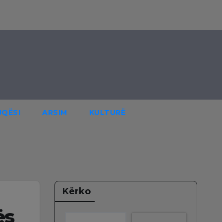
JQËSI
ARSIM
KULTURË
Kërko
ës