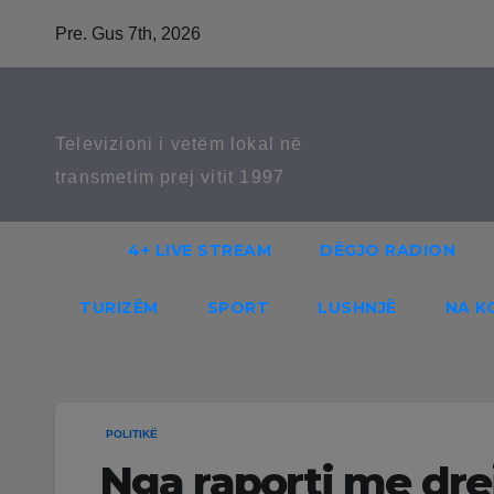
Skip
Pre. Gus 7th, 2026
to
content
Televizioni i vetëm lokal në
transmetim prej vitit 1997
4+ LIVE STREAM
DËGJO RADION
TURIZËM
SPORT
LUSHNJË
NA K
POLITIKË
Nga raporti me dre