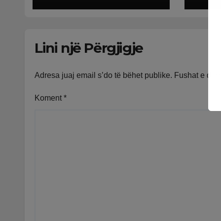
Lini një Përgjigje
Adresa juaj email s’do të bëhet publike.
Fushat e do
Koment
*