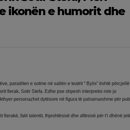
e ikonën e humorit dhe
e, paraditen e sotme në sallën e teatrit “ Bylis” është përcjellë
orit fierak, Sotir Stefa. Edhe pse shpesh interpretoi role jo
 i kthyer personazhet dytësore në figura të paharrueshme për pub
 fierakë, falë talentit, thjeshtësisë dhe aftësisë për t’i dhënë je