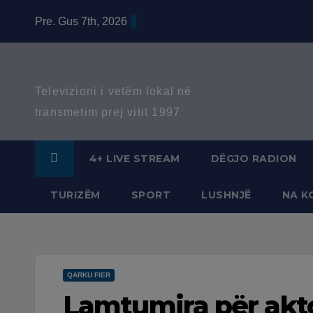
Skip
Pre. Gus 7th, 2026
to
content
Televizioni i vetëm lokal në
transmetim prej vitit 1997
4+ LIVE STREAM
DËGJO RADION
TURIZËM
SPORT
LUSHNJË
NA K
QARKU FIER
Lamtumira për aktor