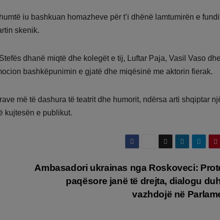
 shumtë iu bashkuan homazheve për t’i dhënë lamtumirën e fundi
artin skenik.
Stefës dhanë miqtë dhe kolegët e tij, Luftar Paja, Vasil Vaso dh
emocion bashkëpunimin e gjatë dhe miqësinë me aktorin fierak.
urave më të dashura të teatrit dhe humorit, ndërsa arti shqiptar nj
 kujtesën e publikut.
Ambasadori ukrainas nga Roskoveci: Prot
paqësore janë të drejta, dialogu duh
vazhdojë në Parlam