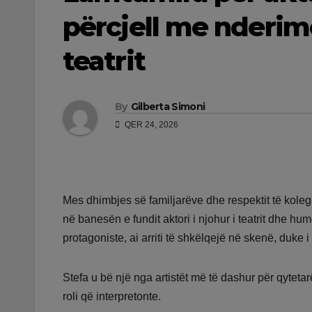
përcjell me nderim
teatrit
By
Gilberta Simoni
QER 24, 2026
Mes dhimbjes së familjarëve dhe respektit të kolegëv
në banesën e fundit aktori i njohur i teatrit dhe hum
protagoniste, ai arriti të shkëlqejë në skenë, duke
Stefa u bë një nga artistët më të dashur për qytetarët
roli që interpretonte.