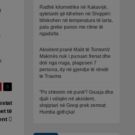
Radhë kilometrike në Kakavijë,
t
qytetarët që kthehen në Shqipëri
bllokohen në temperatura të larta,
pala greke punon me ritme të
ngadalta
e
Aksident pranë Malit të Tomorrit/
Makinës nuk i punuan frenat dhe
ë
doli nga rruga, plagosen 7
persona, dy në gjendje të rëndë
te Trauma
“Po shkonin në punë”/ Gruaja dhe
djali i vdiqën në aksident,
estat
shqiptari në Greqi prek zemrat:
et të
Humba gjithçka!
ent