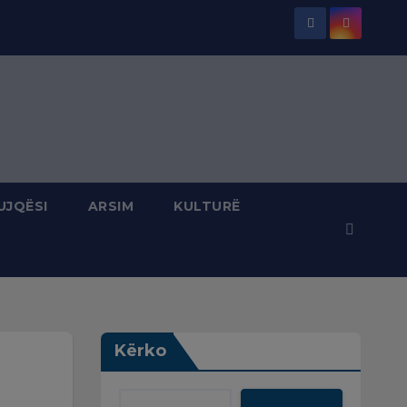
UJQËSI
ARSIM
KULTURË
Kërko