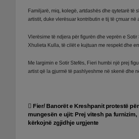
Familjarë, miq, kolegë, artdashës dhe qytetarë të
artistit, duke vlerësuar kontributin e tij të çmuar në 
Vlerësime të ndjera për figurën dhe veprën e Sotir 
Xhulieta Kulla, të cilët e kujtuan me respekt dhe 
Me largimin e Sotir Stefës, Fieri humbi një prej fig
artist që la gjurmë të pashlyeshme në skenë dhe në
Lëvizje
Fier/ Banorët e Kreshpanit protestë për
mungesën e ujit: Prej vitesh pa furnizim,
te
kërkojnë zgjidhje urgjente
postimet