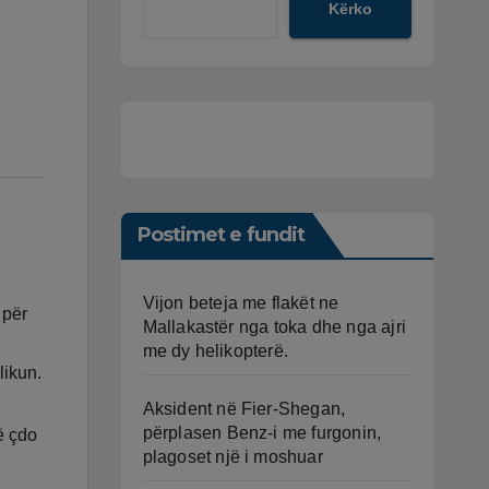
Kërko
Postimet e fundit
Vijon beteja me flakët ne
 për
Mallakastër nga toka dhe nga ajri
me dy helikopterë.
likun.
Aksident në Fier-Shegan,
përplasen Benz-i me furgonin,
të çdo
plagoset një i moshuar