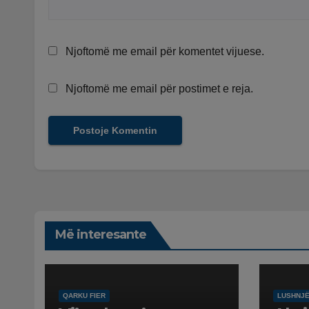
Njoftomë me email për komentet vijuese.
Njoftomë me email për postimet e reja.
Më interesante
QARKU FIER
LUSHNJ