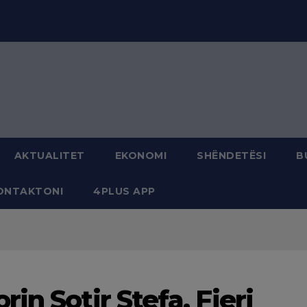
modal-check
AKTUALITET
EKONOMI
SHËNDETËSI
B
ONTAKTONI
4PLUS APP
in Sotir Stefa, Fieri