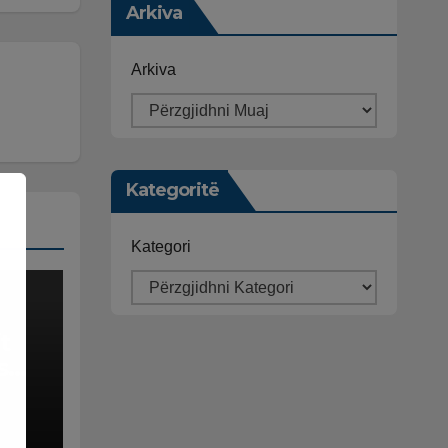
Arkiva
Arkiva
Kategoritë
Kategori
t
s
mos
etit