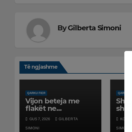
By
Gilberta Simoni
Të ngjashme
QARKU FIER
QARKU F
Vijon beteja me
Shke
flakët ne
shtë
Mallakastër nga
auto
GUS 7, 2026
GILBERTA
KOR 31
toka dhe nga ajri
arre
me dy helikopterë.
SIMONI
vjeça
SIMONI