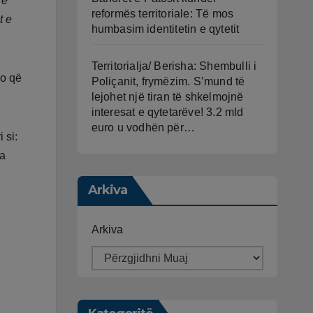
 e
reformës territoriale: Të mos
t e
humbasim identitetin e qytetit
Territorialja/ Berisha: Shembulli i
do që
Poliçanit, frymëzim. S’mund të
lejohet një tiran të shkelmojnë
interesat e qytetarëve! 3.2 mld
euro u vodhën për…
 si:
ra
Arkiva
Arkiva