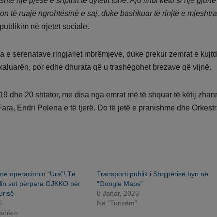
ë një pjesë e shpirtit të qytetit tonë. Ajo lindi këtu si një gjuhë
 të ruajë ngrohtësinë e saj, duke bashkuar të rinjtë e mjeshtra
publikim në rrjetet sociale.
jia e serenatave ringjallet mbrëmjeve, duke prekur zemrat e kujt
kaluarën, por edhe dhurata që u trashëgohet brezave që vijnë.
 19 dhe 20 shtator, me disa nga emrat më të shquar të këtij zhanri
Fara, Endri Polena e të tjerë. Do të jetë e pranishme dhe Orkest
në operacionin “Ura”! Të
Transporti publik i Shqipërisë hyn në
alin sot përpara GJKKO për
“Google Maps”
urisë
8 Janar, 2025
5
Në “Turizëm”
jashëm