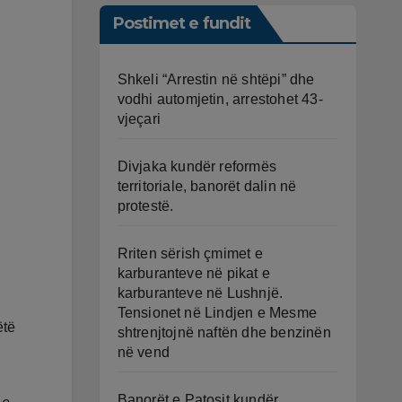
Postimet e fundit
Shkeli “Arrestin në shtëpi” dhe
vodhi automjetin, arrestohet 43-
vjeçari
Divjaka kundër reformës
territoriale, banorët dalin në
protestë.
Rriten sërish çmimet e
karburanteve në pikat e
karburanteve në Lushnjë.
Tensionet në Lindjen e Mesme
ëtë
shtrenjtojnë naftën dhe benzinën
në vend
Banorët e Patosit kundër