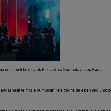
n më së shumti këtë qytet, Festivalin e Serenatave apo Korça
ë artdashësit të mos e humbasin këtë traditë që e bën kaq unik k