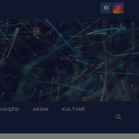
BUJQËSI
ARSIM
KULTURË