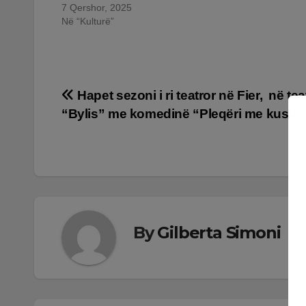
7 Qershor, 2025
Në “Kulturë”
Lëvizje
Hapet sezoni i ri teatror në Fier, në tea
“Bylis” me komedinë “Pleqëri me kusur
te
postimet
By
Gilberta Simoni