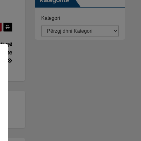
Kategoritë
Kategori
të që
ti te
mve