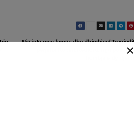
trin
Një jetë mes famës dhe dhimbjes/ Tragjedi
e”
përjetoi Robert Redford, nga poliomeli
humbja e dy dje