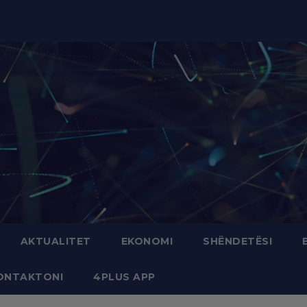
modal-check
AKTUALITET
EKONOMI
SHËNDETËSI
ONTAKTONI
4PLUS APP