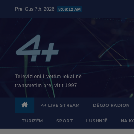
Skip
Pre. Gus 7th, 2026
8:06:13 AM
to
content
Televizioni i vetëm lokal në
transmetim prej vitit 1997
4+ LIVE STREAM
DËGJO RADION
TURIZËM
SPORT
LUSHNJË
NA K