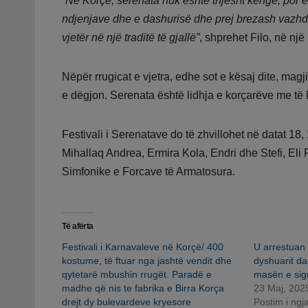
“Në Korçë, serenata nuk është thjesht këngë, por ësht
ndjenjave dhe e dashurisë dhe prej brezash vazhdon
vjetër në një traditë të gjallë”
, shprehet Filo, në një 
Nëpër rrugicat e vjetra, edhe sot e kësaj dite, mag
e dëgjon. Serenata është lidhja e korçarëve me të 
Festivali i Serenatave do të zhvillohet në datat 18,
Mihallaq Andrea, Ermira Kola, Endri dhe Stefi, Eli 
Simfonike e Forcave të Armatosura.
Të afërta
Festivali i Karnavaleve në Korçë/ 400
U arrestuan 
kostume, të ftuar nga jashtë vendit dhe
dyshuarit d
qytetarë mbushin rrugët. Paradë e
masën e sig
madhe që nis te fabrika e Birra Korça
23 Maj, 202
drejt dy bulevardeve kryesore
Postim i ng