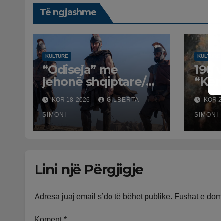
Të ngjashme
KULTURË
KULTURË
“Odiseja” me
190 
jehonë shqiptare/
“Kën
Etnomuzikologu
/ Kr
KOR 18, 2026
GILBERTA
KOR 2
Vasil Tole
hodh
falënderon
SIMONI
roma
SIMONI
kompozitorin
shqi
Ludwig Göransson:
U vlerësuan traditat
Lini një Përgjigje
muzikore shqiptare
Adresa juaj email s’do të bëhet publike.
Fushat e do
Koment
*