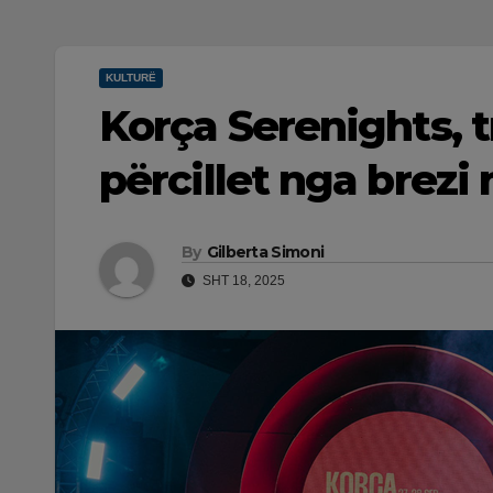
KULTURË
Korça Serenights, t
përcillet nga brezi 
By
Gilberta Simoni
SHT 18, 2025