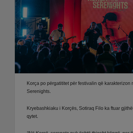
Korça po përgatititet për festivalin që karakterizo
Serenights.
Kryebashkiaku i Korçës, Sotiraq Filo ka ftuar gjith
qytet.