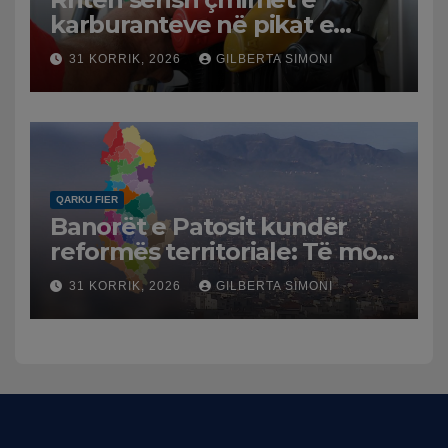
karburanteve në pikat e
karburanteve në Lushnjë.
31 KORRIK, 2026
GILBERTA SIMONI
Tensionet në Lindjen e
Mesme shtrenjtojnë naftën
dhe benzinën në vend
QARKU FIER
Banorët e Patosit kundër
reformës territoriale: Të mos
humbasim identitetin e
31 KORRIK, 2026
GILBERTA SIMONI
qytetit