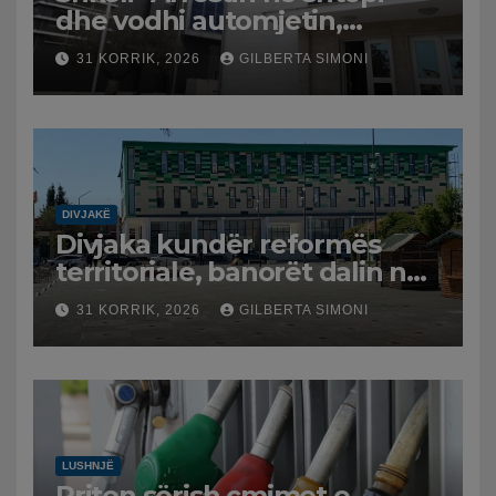
dhe vodhi automjetin,
arrestohet 43-vjeçari
31 KORRIK, 2026
GILBERTA SIMONI
DIVJAKË
Divjaka kundër reformës
territoriale, banorët dalin në
protestë.
31 KORRIK, 2026
GILBERTA SIMONI
LUSHNJË
Rriten sërish çmimet e