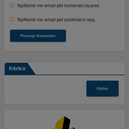
Njoftomë me email për komentet vijuese.
Njoftomë me email për postimet e reja.
Kërko
Kërko