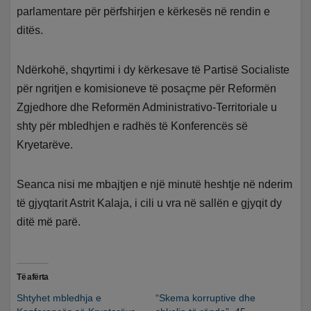
parlamentare për përfshirjen e kërkesës në rendin e
ditës.
Ndërkohë, shqyrtimi i dy kërkesave të Partisë Socialiste
për ngritjen e komisioneve të posaçme për Reformën
Zgjedhore dhe Reformën Administrativo-Territoriale u
shty për mbledhjen e radhës të Konferencës së
Kryetarëve.
Seanca nisi me mbajtjen e një minutë heshtje në nderim
të gjyqtarit Astrit Kalaja, i cili u vra në sallën e gjyqit dy
ditë më parë.
Të afërta
Shtyhet mbledhja e
“Skema korruptive dhe