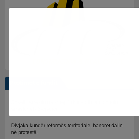
Postimet e fundit
Shkeli “Arrestin në shtëpi” dhe vodhi automjetin,
arrestohet 43-vjeçari
Divjaka kundër reformës territoriale, banorët dalin
në protestë.