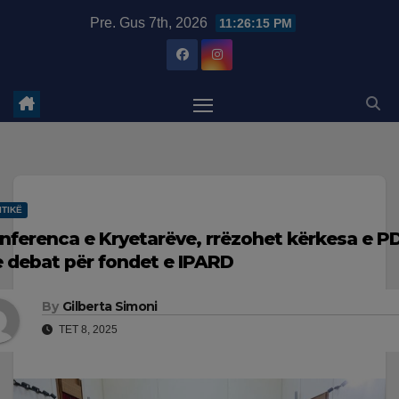
Skip
modal-check
Pre. Gus 7th, 2026
11:26:16 PM
to
content
ITIKË
nferenca e Kryetarëve, rrëzohet kërkesa e P
 debat për fondet e IPARD
By
Gilberta Simoni
TET 8, 2025