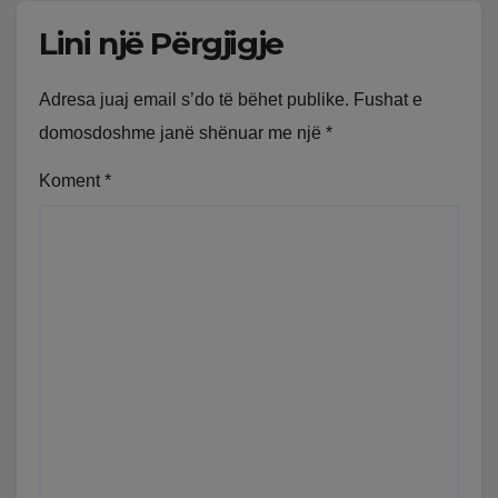
Lini një Përgjigje
Adresa juaj email s’do të bëhet publike.
Fushat e
domosdoshme janë shënuar me një
*
Koment
*