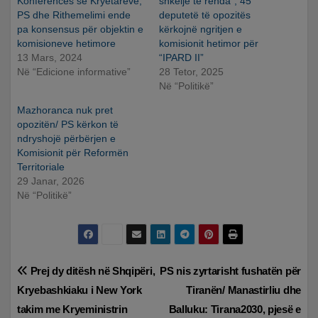
Konferencës së Kryetarëve,
shkelje të rënda”, 45
PS dhe Rithemelimi ende
deputetë të opozitës
pa konsensus për objektin e
kërkojnë ngritjen e
komisioneve hetimore
komisionit hetimor për
13 Mars, 2024
“IPARD II”
Në “Edicione informative”
28 Tetor, 2025
Në “Politikë”
Mazhoranca nuk pret
opozitën/ PS kërkon të
ndryshojë përbërjen e
Komisionit për Reformën
Territoriale
29 Janar, 2026
Në “Politikë”
Lëvizje
Prej dy ditësh në Shqipëri,
PS nis zyrtarisht fushatën për
Kryebashkiaku i New York
Tiranën/ Manastirliu dhe
te
takim me Kryeministrin
Balluku: Tirana2030, pjesë e