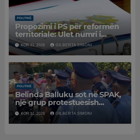
POLITIKË
Propozimi i PS për reformën
territoriale: Ulet numri i
bashkive nga 61 në 46
KOR 31, 2026
GILBERTA SIMONI
POLITIKË
Belinda Balluku sot në SPAK,
një grup protestuesish
grumbullohen para
KOR 31, 2026
GILBERTA SIMONI
Prokurorisë së Posaçme