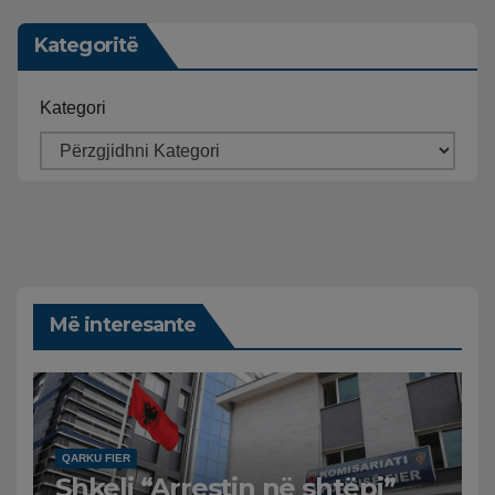
Kategoritë
Kategori
Më interesante
QARKU FIER
Shkeli “Arrestin në shtëpi”