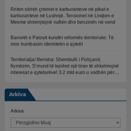
Rriten sërish çmimet e karburanteve në pikat e
karburanteve në Lushnjë. Tensionet në Lindjen e
Mesme shtrenjtojnë naftën dhe benzinën në vend
Banorët e Patosit kundër reformës territoriale: Të
mos humbasim identitetin e qytetit
Territorialja/ Berisha: Shembulli i Poliçanit,
frymëzim. S’mund të lejohet një tiran të shkelmojnë
interesat e qytetarëve! 3.2 mld euro u vodhën për…
Arkiva
Arkiva