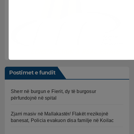
Postimet e fundit
Sherr në burgun e Fierit, dy të burgosur
përfundojnë në spital
Zjarri masiv në Mallakastër/ Flakët rrezikojnë
banesat, Policia evakuon disa familje në Koilac