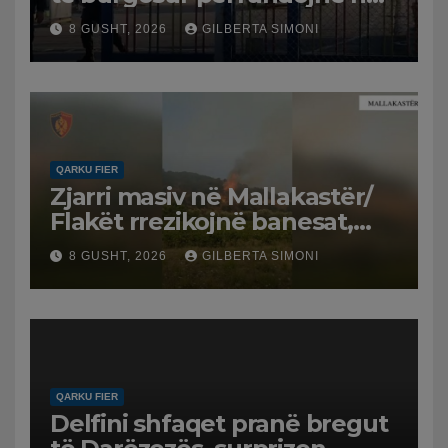
spital
8 GUSHT, 2026
GILBERTA SIMONI
QARKU FIER
Zjarri masiv në Mallakastër/
Flakët rrezikojnë banesat,
Policia evakuon disa familje
8 GUSHT, 2026
GILBERTA SIMONI
në Koilac
QARKU FIER
Delfini shfaqet pranë bregut