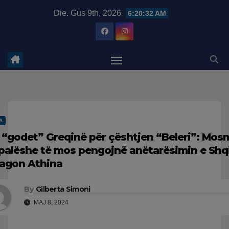
Skip
modal-check
Die. Gus 9th, 2026
6:20:33 AM
to
content
A
 “godet” Greqinë për çështjen “Beleri”: Mos
palëshe të mos pengojnë anëtarësimin e Shqi
agon Athina
By
Gilberta Simoni
MAJ 8, 2024