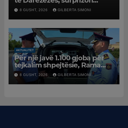
të Darëzezës, surprizon
pushuesit dhe banorët
8 GUSHT, 2026
GILBERTA SIMONI
AKTUALITET
Për një javë 1.100 gjoba për
tejkalim shpejtësie, Rama
publikon videon: Kamerat e
8 GUSHT, 2026
GILBERTA SIMONI
trafikut së shpejti në
funksion