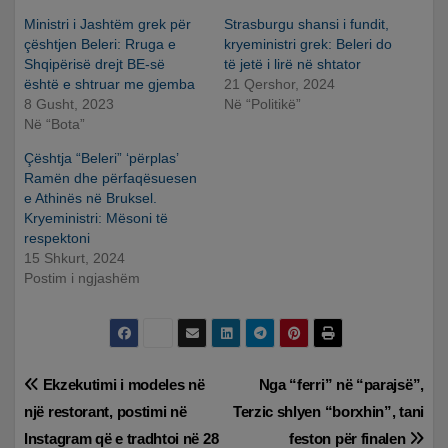
Ministri i Jashtëm grek për
Strasburgu shansi i fundit,
çështjen Beleri: Rruga e
kryeministri grek: Beleri do
Shqipërisë drejt BE-së
të jetë i lirë në shtator
është e shtruar me gjemba
21 Qershor, 2024
8 Gusht, 2023
Në “Politikë”
Në “Bota”
Çështja “Beleri” ‘përplas’
Ramën dhe përfaqësuesen
e Athinës në Bruksel.
Kryeministri: Mësoni të
respektoni
15 Shkurt, 2024
Postim i ngjashëm
Lëvizje
Ekzekutimi i modeles në
Nga “ferri” në “parajsë”,
një restorant, postimi në
Terzic shlyen “borxhin”, tani
te
Instagram që e tradhtoi në 28
feston për finalen