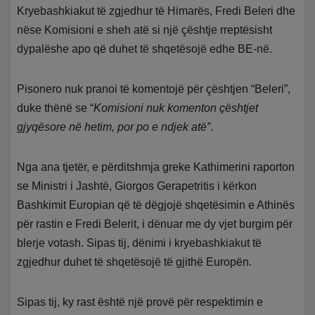
Kryebashkiakut të zgjedhur të Himarës, Fredi Beleri dhe
nëse Komisioni e sheh atë si një çështje rreptësisht
dypalëshe apo që duhet të shqetësojë edhe BE-në.
Pisonero nuk pranoi të komentojë për çështjen “Beleri”,
duke thënë se “
Komisioni nuk komenton çështjet
gjyqësore në hetim, por po e ndjek atë”
.
Nga ana tjetër, e përditshmja greke Kathimerini raporton
se Ministri i Jashtë, Giorgos Gerapetritis i kërkon
Bashkimit Europian që të dëgjojë shqetësimin e Athinës
për rastin e Fredi Belerit, i dënuar me dy vjet burgim për
blerje votash. Sipas tij, dënimi i kryebashkiakut të
zgjedhur duhet të shqetësojë të gjithë Europën.
Sipas tij, ky rast është një provë për respektimin e