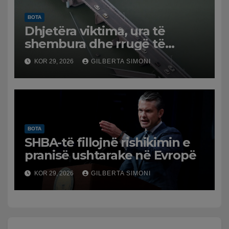
BOTA
Dhjetëra viktima, ura të
shembura dhe rrugë të
dëmtuara! Japonia goditet
KOR 29, 2026
GILBERTA SIMONI
nga tërmeti i fuqishëm,
qindra mijëra të evakuuar
BOTA
SHBA-të fillojnë rishikimin e
pranisë ushtarake në Evropë
KOR 29, 2026
GILBERTA SIMONI