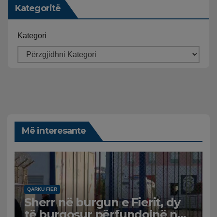
Kategoritë
Kategori
Më interesante
QARKU FIER
Sherr në burgun e Fierit, dy
të burgosur përfundojnë në