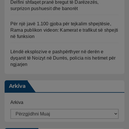
Delfini shfaqet pranë bregut të Darëzezës,
surprizon pushuesit dhe banorët
Për një javë 1.100 gjoba për tejkalim shpejtësie,
Rama publikon videon: Kamerat e trafikut së shpejti
në funksion
Lëndë eksplozive e pashpërthyer në derën e
dyqanit të Noizyt në Durrës, policia nis hetimet për
ngjarjen
Arkiva
Arkiva