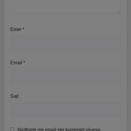
Emër
*
Email
*
Sajt
Njoftomë me email për komentet vijuese.