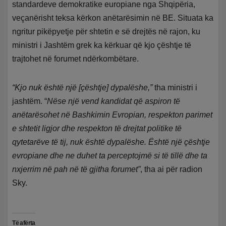
standardeve demokratike europiane nga Shqipëria,
veçanërisht teksa kërkon anëtarësimin në BE. Situata ka
ngritur pikëpyetje për shtetin e së drejtës në rajon, ku
ministri i Jashtëm grek ka kërkuar që kjo çështje të
trajtohet në forumet ndërkombëtare.
“Kjo nuk është një [çështje] dypalëshe,”
tha ministri i
jashtëm. “
Nëse një vend kandidat që aspiron të
anëtarësohet në Bashkimin Evropian, respekton parimet
e shtetit ligjor dhe respekton të drejtat politike të
qytetarëve të tij, nuk është dypalëshe. Është një çështje
evropiane dhe ne duhet ta perceptojmë si të tillë dhe ta
nxjerrim në pah në të gjitha forumet”
, tha ai për radion
Sky.
Të afërta