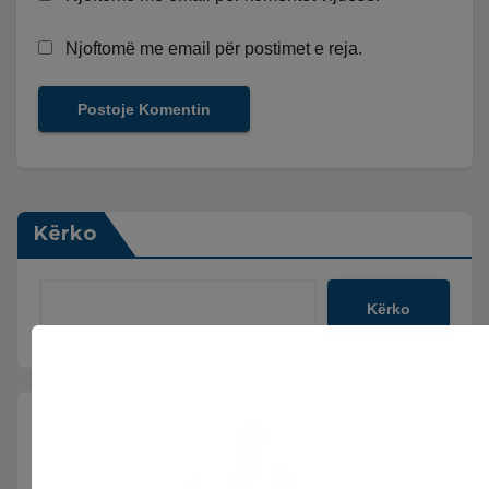
Njoftomë me email për postimet e reja.
Kërko
Kërko