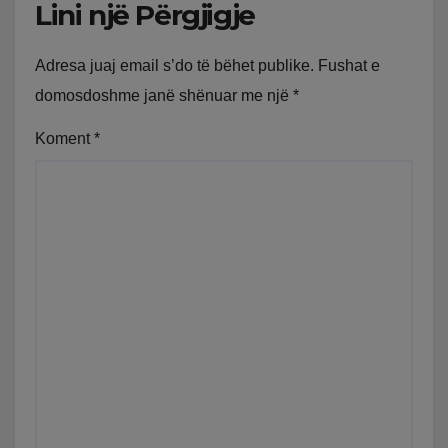
Lini një Përgjigje
Adresa juaj email s’do të bëhet publike.
Fushat e
domosdoshme janë shënuar me një
*
Koment
*