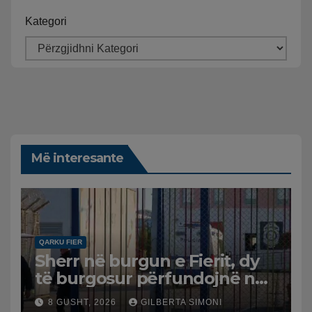
Kategori
Më interesante
QARKU FIER
Sherr në burgun e Fierit, dy
të burgosur përfundojnë në
spital
8 GUSHT, 2026
GILBERTA SIMONI