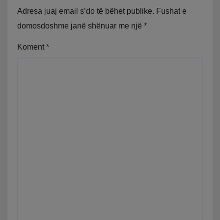
Adresa juaj email s’do të bëhet publike.
Fushat e
domosdoshme janë shënuar me një
*
Koment
*