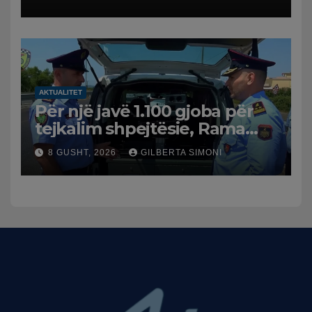
AKTUALITET
Për një javë 1.100 gjoba për
tejkalim shpejtësie, Rama
publikon videon: Kamerat e
8 GUSHT, 2026
GILBERTA SIMONI
trafikut së shpejti në
funksion