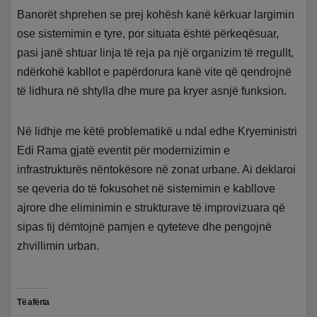
Banorët shprehen se prej kohësh kanë kërkuar largimin
ose sistemimin e tyre, por situata është përkeqësuar,
pasi janë shtuar linja të reja pa një organizim të rregullt,
ndërkohë kabllot e papërdorura kanë vite që qendrojnë
të lidhura në shtylla dhe mure pa kryer asnjë funksion.
Në lidhje me këtë problematikë u ndal edhe Kryeministri
Edi Rama gjatë eventit për modernizimin e
infrastrukturës nëntokësore në zonat urbane. Ai deklaroi
se qeveria do të fokusohet në sistemimin e kabllove
ajrore dhe eliminimin e strukturave të improvizuara që
sipas tij dëmtojnë pamjen e qyteteve dhe pengojnë
zhvillimin urban.
Të afërta