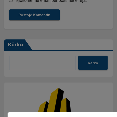
Njoftomë me email për postimet e reja.
Kërko
Kërko