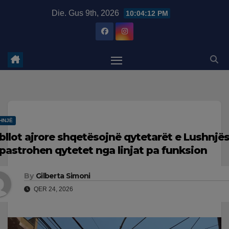
Skip
modal-check
Die. Gus 9th, 2026
10:04:13 PM
to
content
HNJË
bllot ajrore shqetësojnë qytetarët e Lushnjë
 pastrohen qytetet nga linjat pa funksion
By
Gilberta Simoni
QER 24, 2026