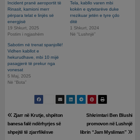
Incident pranë aeroportit të
Tela, kabllo varen mbi
Rinasit, kamioni merr
kokën e qytetarëve duke
përpara telat e linjës së
rrezikuar jetën e tyre çdo
energjisë
ditë
19 Shkurt, 2025
1 Shkurt, 2024
Postim i ngjashëm
Në “Lushnjë”
Sabotim në trenat spanjollë!
Vidhen kabllot e
hekurudhave, mbi 10 mijë
pasagjerë të prekur nga
vonesat
5 Maj, 2025
Në “Bota”
Lëvizje
Zjarr në Krutje, shpëton
Shkrimtari Ben Blushi
banesa falë ndërhyrjes së
promovon në Lushnjë
te
shpejtë të zjarrfikësve
librin “Jam Mysliman”