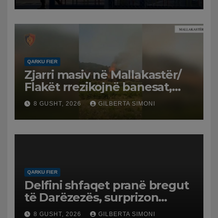
QARKU FIER
Zjarri masiv në Mallakastër/
Flakët rrezikojnë banesat,
Policia evakuon disa familje
8 GUSHT, 2026
GILBERTA SIMONI
në Koilac
QARKU FIER
Delfini shfaqet pranë bregut
të Darëzezës, surprizon
pushuesit dhe banorët
8 GUSHT, 2026
GILBERTA SIMONI