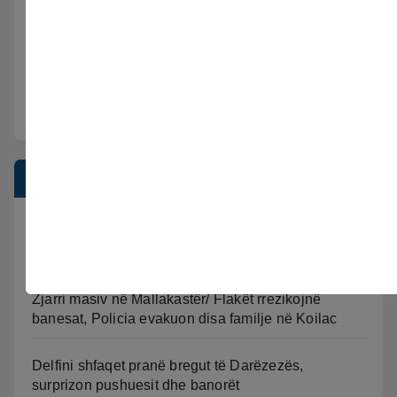
Postimet e fundit
Sherr në burgun e Fierit, dy të burgosur
përfundojnë në spital
Zjarri masiv në Mallakastër/ Flakët rrezikojnë
banesat, Policia evakuon disa familje në Koilac
Delfini shfaqet pranë bregut të Darëzezës,
surprizon pushuesit dhe banorët