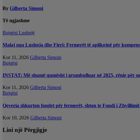
By
Gilberta Simoni
Të ngjashme
Bujqësi
Lushnjë
Malaj nga Lushnja dhe Fieri: Fermerët të aplikojnë për kompe
Kor 11, 2026
Gilberta Simoni
Bujqësi
INSTAT: Më shumë qumësht i grumbulluar në 2025, rënie për qu
Kor 11, 2026
Gilberta Simoni
Bujqësi
Qeveria shkurton fondet për fermerët, shton te Fondi i Zhvillimi
Kor 10, 2026
Gilberta Simoni
Lini një Përgjigje