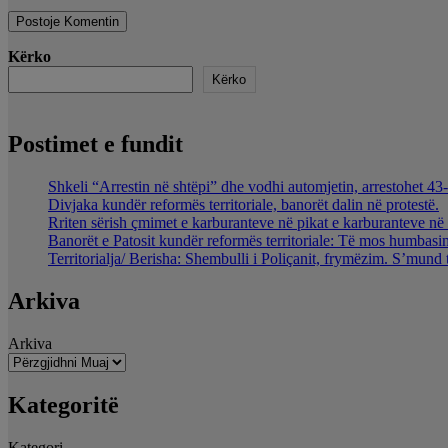
Kërko
Kërko
Postimet e fundit
Shkeli “Arrestin në shtëpi” dhe vodhi automjetin, arrestohet 43-
Divjaka kundër reformës territoriale, banorët dalin në protestë.
Rriten sërish çmimet e karburanteve në pikat e karburanteve n
Banorët e Patosit kundër reformës territoriale: Të mos humbasim 
Territorialja/ Berisha: Shembulli i Poliçanit, frymëzim. S’mund 
Arkiva
Arkiva
Kategoritë
Kategori