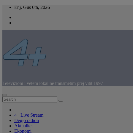
Skip
Enj. Gus 6th, 2026
to
content
Televizioni i vetëm lokal në transmetim prej vitit 1997
4+ Live Stream
Dëgjo radion
Aktualitet
Ekonomi