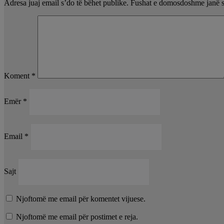
Adresa juaj email s’do të bëhet publike.
Fushat e domosdoshme janë 
Koment
*
Emër
*
Email
*
Sajt
Njoftomë me email për komentet vijuese.
Njoftomë me email për postimet e reja.