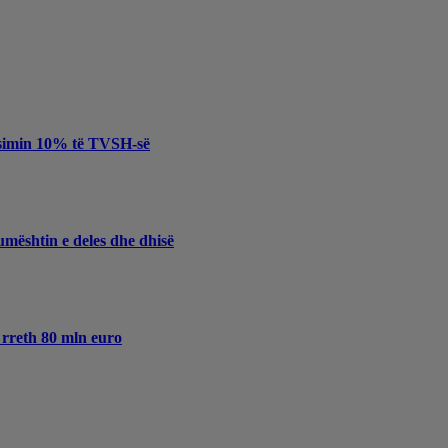
nsimin 10% të TVSH-së
mështin e deles dhe dhisë
t rreth 80 mln euro