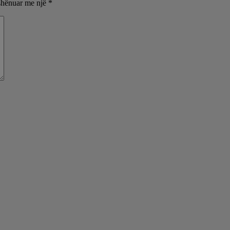
shënuar me një
*