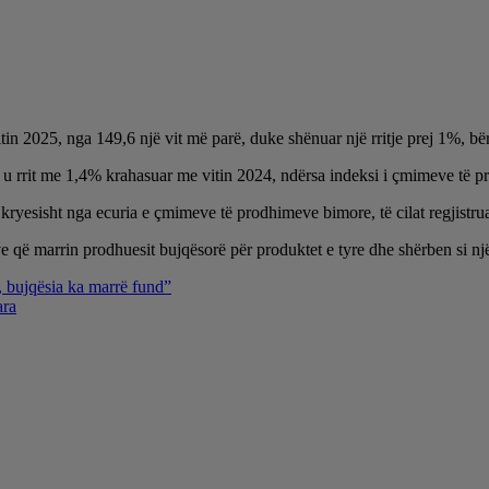
in 2025, nga 149,6 një vit më parë, duke shënuar një rritje prej 1%, bëri 
 rrit me 1,4% krahasuar me vitin 2024, ndërsa indeksi i çmimeve të pro
ryesisht nga ecuria e çmimeve të prodhimeve bimore, të cilat regjistruan r
ë marrin prodhuesit bujqësorë për produktet e tyre dhe shërben si një t
, bujqësia ka marrë fund”
ara