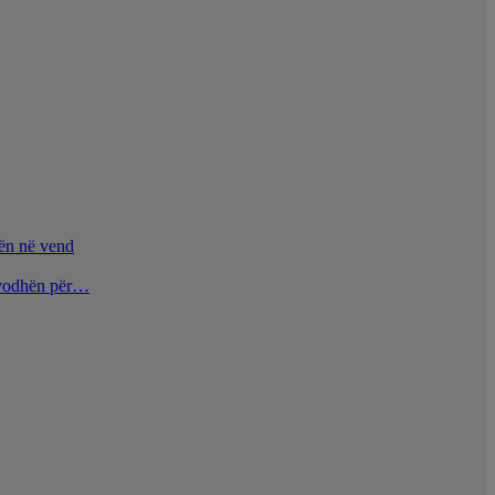
nën në vend
u vodhën për…