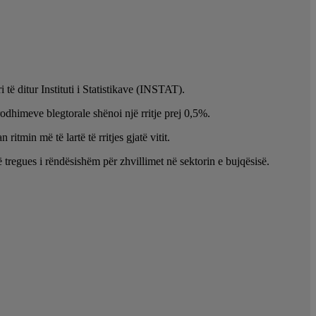
të ditur Instituti i Statistikave (INSTAT).
dhimeve blegtorale shënoi një rritje prej 0,5%.
itmin më të lartë të rritjes gjatë vitit.
regues i rëndësishëm për zhvillimet në sektorin e bujqësisë.