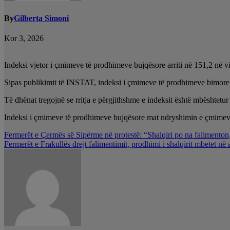
By
Gilberta Simoni
Kor 3, 2026
Indeksi vjetor i çmimeve të prodhimeve bujqësore arriti në 151,2 në vit
Sipas publikimit të INSTAT, indeksi i çmimeve të prodhimeve bimore u
Të dhënat tregojnë se rritja e përgjithshme e indeksit është mbështetur k
Indeksi i çmimeve të prodhimeve bujqësore mat ndryshimin e çmimeve q
Lëvizje
Fermerët e Çermës së Sipërme në protestë: “Shalqiri po na falimenton
Fermerët e Frakullës drejt falimentimit, prodhimi i shalqirit mbetet në 
te
postimet