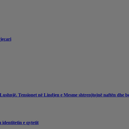
jeçari
 Lushnjë. Tensionet në Lindjen e Mesme shtrenjtojnë naftën dhe b
dentitetin e qytetit