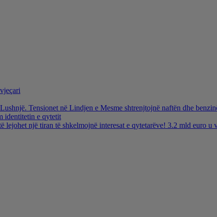
vjeçari
ë Lushnjë. Tensionet në Lindjen e Mesme shtrenjtojnë naftën dhe benzi
identitetin e qytetit
të lejohet një tiran të shkelmojnë interesat e qytetarëve! 3.2 mld euro 