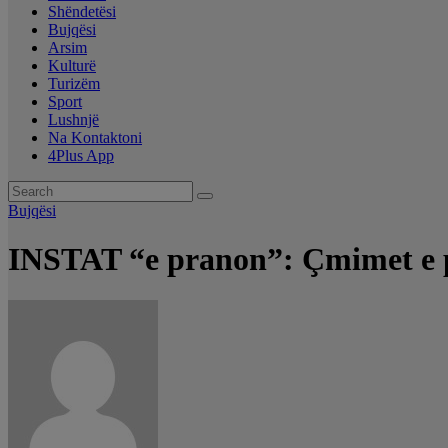
Shëndetësi
Bujqësi
Arsim
Kulturë
Turizëm
Sport
Lushnjë
Na Kontaktoni
4Plus App
Bujqësi
INSTAT “e pranon”: Çmimet e p