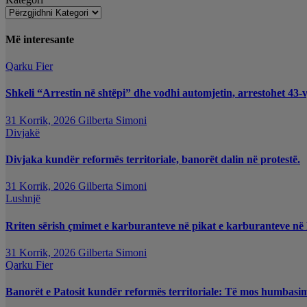
Më interesante
Qarku Fier
Shkeli “Arrestin në shtëpi” dhe vodhi automjetin, arrestohet 43-v
31 Korrik, 2026
Gilberta Simoni
Divjakë
Divjaka kundër reformës territoriale, banorët dalin në protestë.
31 Korrik, 2026
Gilberta Simoni
Lushnjë
Rriten sërish çmimet e karburanteve në pikat e karburanteve në
31 Korrik, 2026
Gilberta Simoni
Qarku Fier
Banorët e Patosit kundër reformës territoriale: Të mos humbasim i