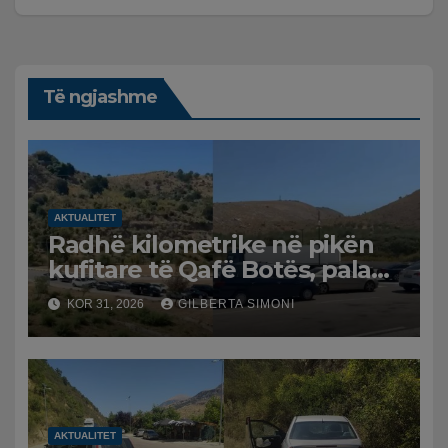
Të ngjashme
AKTUALITET
Radhë kilometrike në pikën
kufitare të Qafë Botës, pala
greke raporton defekt në
KOR 31, 2026
GILBERTA SIMONI
sistem, qytetarët mbeten të
bllokuar
AKTUALITET