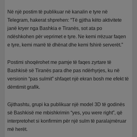
Në një postim të publikuar në kanalin e tyre në
Telegram, hakerat shprehen: “Të gjitha këto aktivitete
janë kryer nga Bashkia e Tiranës, sot ata po
ndëshkohen për veprimet e tyre. Ne kemi rrëzuar faqen
e tyre, kemi marrë të dhënat dhe kemi fshirë serverët.”
Postimi shoqërohet me pamje të faqes zyrtare të
Bashkisë së Tiranës para dhe pas ndërhyrjes, ku në
versionin “pas sulmit” shfaqet një ekran bosh me efekt të
dëmtimit grafik.
Gjithashtu, grupi ka publikuar një model 3D të godinës
së Bashkisë me mbishkrimin “yes, you were right”, që
interpretohet si konfirmim për një sulm të paralajmëruar
më herët.