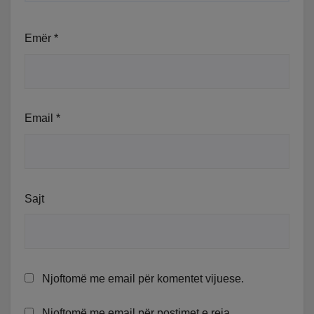
Emër
*
Email
*
Sajt
Njoftomë me email për komentet vijuese.
Njoftomë me email për postimet e reja.