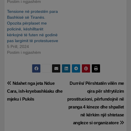
Postim i ngjashëm
Tensione në protestën para
Bashkisë së Tiranës.
Opozita përplaset me
policinë, këshilltarët
kërkojnë të futen në godinë
pas largimit të protestuesve
5 Prill, 2024
Postim i ngjashëm
Lëvizje
Ndahet nga jeta Ndue
Durrës/ Përshtatën vilën me
Cara, ish-kryebashkiaku dhe
qira për shfrytëzim
te
mjeku i Pukës
prostitucioni, përfundojnë në
postimet
pranga 4 kineze dhe shpallet
në kërkim një shtetase
angleze si organizatore