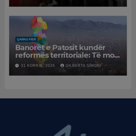
Tensionet në Lindjen e
Mesme shtrenjtojnë naftën
dhe benzinën në vend
QARKU FIER
Banorët e Patosit kundër
reformës territoriale: Të mos
humbasim identitetin e
31 KORRIK, 2026
GILBERTA SIMONI
qytetit