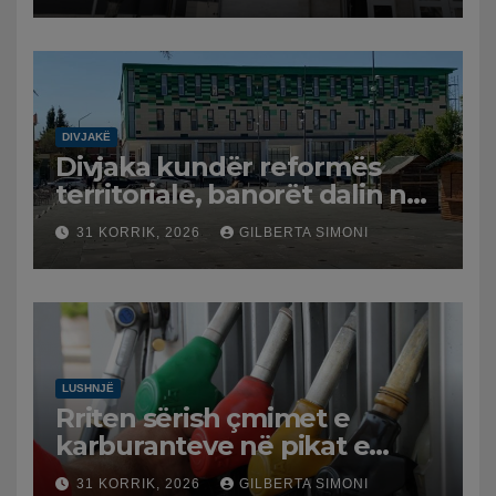
DIVJAKË
Divjaka kundër reformës
territoriale, banorët dalin në
protestë.
31 KORRIK, 2026
GILBERTA SIMONI
LUSHNJË
Rriten sërish çmimet e
karburanteve në pikat e
karburanteve në Lushnjë.
31 KORRIK, 2026
GILBERTA SIMONI