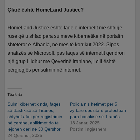
Çfarë është HomeLand Justice?
HomeLand Justice është faqe e internetit me shtrirje
ruse që u shfaq para sulmeve kibernetike në portalin
shtetëror e-Albania, në mes të korrikut 2022. Sipas
analizës së Microsoft, pas faqes së internetit qëndron
një grup i lidhur me Qeverinë iraniane, i cili është
përgjegjës për sulmin në internet.
Të afërta
Sulmi kibernetik ndaj faqes
Policia nis hetimet për 5
së Bashkisë së Tiranës,
zyrtare opozitarë,protestuan
shtyhet afati për regjistrimin
para bashkisë së Tiranës
në çerdhe, aplikimet do të
18 Janar, 2025
lejohen deri në 30 Qershor
Postim i ngjashëm
24 Qershor, 2025