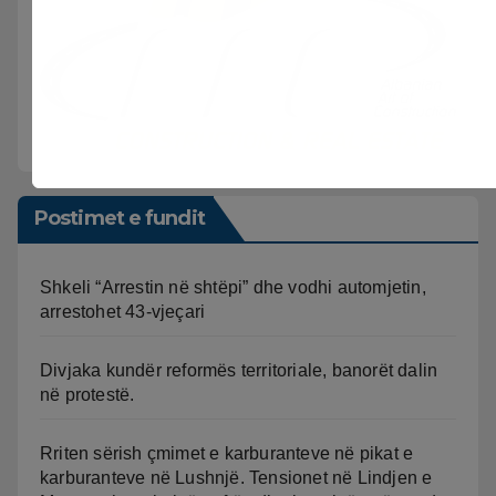
Postimet e fundit
Shkeli “Arrestin në shtëpi” dhe vodhi automjetin,
arrestohet 43-vjeçari
Divjaka kundër reformës territoriale, banorët dalin
në protestë.
Rriten sërish çmimet e karburanteve në pikat e
karburanteve në Lushnjë. Tensionet në Lindjen e