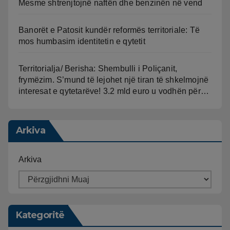
Mesme shtrenjtojnë naftën dhe benzinën në vend
Banorët e Patosit kundër reformës territoriale: Të
mos humbasim identitetin e qytetit
Territorialja/ Berisha: Shembulli i Poliçanit,
frymëzim. S’mund të lejohet një tiran të shkelmojnë
interesat e qytetarëve! 3.2 mld euro u vodhën për…
Arkiva
Arkiva
Kategoritë