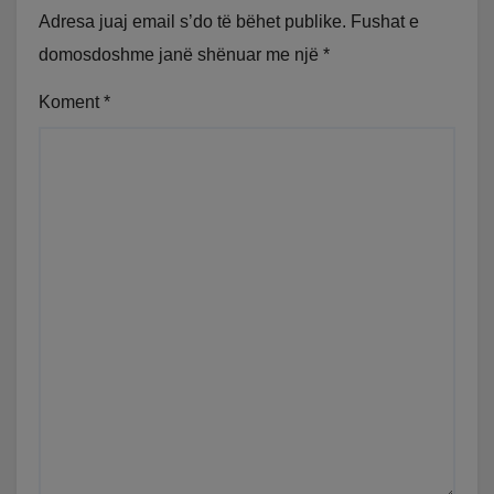
Adresa juaj email s’do të bëhet publike.
Fushat e
domosdoshme janë shënuar me një
*
Koment
*