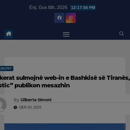
Skip
modal-check
Enj. Gus 6th, 2026
12:17:57 PM
to
content
UALITET
kerat sulmojnë web-in e Bashkisë së Tiranë
stic” publikon mesazhin
By
Gilberta Simoni
QER 20, 2025