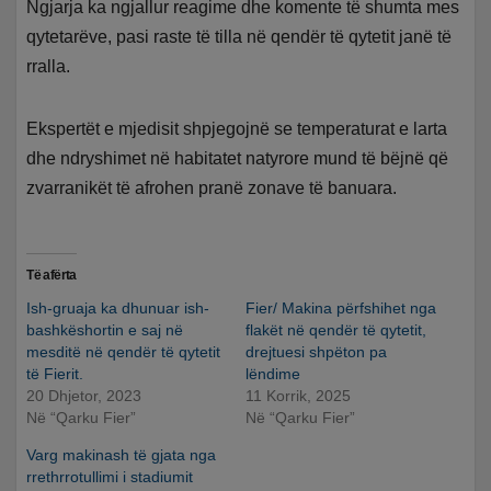
Ngjarja ka ngjallur reagime dhe komente të shumta mes
qytetarëve, pasi raste të tilla në qendër të qytetit janë të
rralla.
Ekspertët e mjedisit shpjegojnë se temperaturat e larta
dhe ndryshimet në habitatet natyrore mund të bëjnë që
zvarranikët të afrohen pranë zonave të banuara.
Të afërta
Ish-gruaja ka dhunuar ish-
Fier/ Makina përfshihet nga
bashkëshortin e saj në
flakët në qendër të qytetit,
mesditë në qendër të qytetit
drejtuesi shpëton pa
të Fierit.
lëndime
20 Dhjetor, 2023
11 Korrik, 2025
Në “Qarku Fier”
Në “Qarku Fier”
Varg makinash të gjata nga
rrethrrotullimi i stadiumit