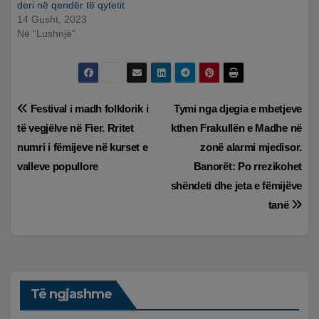
deri në qendër të qytetit
14 Gusht, 2023
Në “Lushnjë”
Lëvizje
Festival i madh folklorik i
Tymi nga djegia e mbetjeve
të vegjëlve në Fier. Rritet
kthen Frakullën e Madhe në
te
numri i fëmijeve në kurset e
zonë alarmi mjedisor.
postimet
valleve popullore
Banorët: Po rrezikohet
shëndeti dhe jeta e fëmijëve
tanë
Të ngjashme