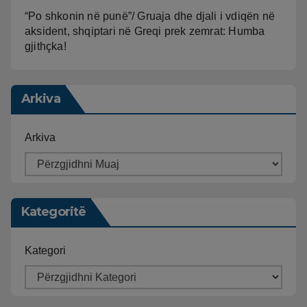
“Po shkonin në punë”/ Gruaja dhe djali i vdiqën në
aksident, shqiptari në Greqi prek zemrat: Humba
gjithçka!
Arkiva
Arkiva
Kategoritë
Kategori