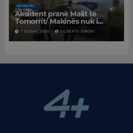
AKTUALITET
Aksident pranë Malit të
Tomorrit/ Makinës nuk i
punuan frenat dhe doli nga
7 GUSHT, 2026
GILBERTA SIMONI
rruga, plagosen 7 persona,
dy në gjendje të rëndë te
Trauma