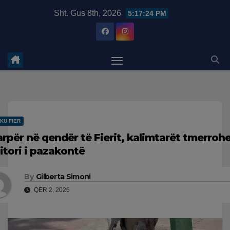
Skip
modal-check
Sht. Gus 8th, 2026
5:17:24 PM
to
content
KU FIER
arpër në qendër të Fierit, kalimtarët tmerroh
zitori i pazakontë
By
Gilberta Simoni
QER 2, 2026