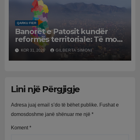
QARKU FIER
Banorët e Patosit kundër
reformës territoriale: Të mos
humbasim identitetin e
KOR 31, 2026
GILBERTA SIMONI
qytetit
Lini një Përgjigje
Adresa juaj email s’do të bëhet publike.
Fushat e
domosdoshme janë shënuar me një
*
Koment
*