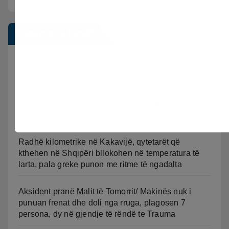
Postimet e fundit
Vijon beteja me flakët ne Mallakastër nga toka dhe
nga ajri me dy helikopterë.
Aksident në Fier-Shegan, përplasen Benz-i me
furgonin, plagoset një i moshuar
Radhë kilometrike në Kakavijë, qytetarët që
kthehen në Shqipëri bllokohen në temperatura të
larta, pala greke punon me ritme të ngadalta
Aksident pranë Malit të Tomorrit/ Makinës nuk i
punuan frenat dhe doli nga rruga, plagosen 7
persona, dy në gjendje të rëndë te Trauma