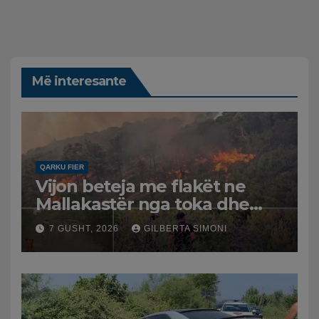
Më interesante
QARKU FIER
Vijon beteja me flakët ne
Mallakastër nga toka dhe
nga ajri me dy helikopterë.
7 GUSHT, 2026
GILBERTA SIMONI