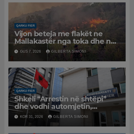
QARKU FIER
Vijon beteja me flakët ne
Mallakastër nga toka dhe nga
ajri me dy helikopterë.
GUS 7, 2026
GILBERTA SIMONI
QARKU FIER
Shkeli “Arrestin në shtëpi”
dhe vodhi automjetin,
arrestohet 43-vjeçari
KOR 31, 2026
GILBERTA SIMONI