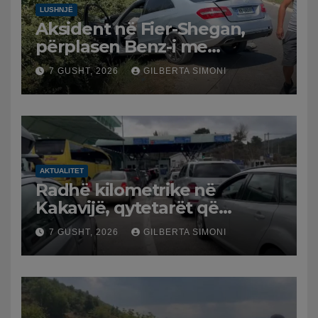
LUSHNJË
Aksident në Fier-Shegan,
përplasen Benz-i me
furgonin, plagoset një i
7 GUSHT, 2026
GILBERTA SIMONI
moshuar
AKTUALITET
Radhë kilometrike në
Kakavijë, qytetarët që
kthehen në Shqipëri
7 GUSHT, 2026
GILBERTA SIMONI
bllokohen në temperatura të
larta, pala greke punon me
ritme të ngadalta