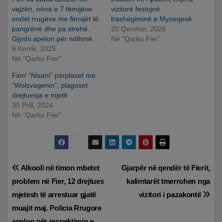
vajzën, nëna e 7 fëmijëve
vizitorë festojnë
endet rrugëve me fëmijët të
trashëgiminë e Myzeqesë
pangrënë dhe pa strehë.
20 Qershor, 2026
Gjyshi apelon për ndihmë.
Në “Qarku Fier”
9 Korrik, 2025
Në “Qarku Fier”
Fier/ “Nisani” përplaset me
“Wolsvagenin”, plagoset
drejtuesja e mjetit
30 Prill, 2024
Në “Qarku Fier”
Lëvizje
Alkooli në timon mbetet
Gjarpër në qendër të Fierit,
problem në Fier, 12 drejtues
kalimtarët tmerrohen nga
te
mjetesh të arrestuar gjatë
vizitori i pazakontë
postimet
muajit maj. Policia Rrugore
apelon për respektimin e