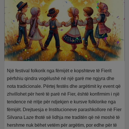
Një festival folkorik nga fëmijët e kopshteve të Fierit
përfshiu qindra vogëlushë në një garë me ngjyra dhe
nota tradicionale. Përtej festës dhe argëtimit ky event që
zhvillohet për herë të parë në Fier, është konfirmim i një
tendence në rritje për ndjekjen e kursve folklorike nga
fëmijët. Drejtuesja e Institucioneve parashkollore në Fier
Silvana Laze thotë së lidhja me traditën që në moshë të
hershme nuk bëhet vetëm për argëtim, por edhe për të