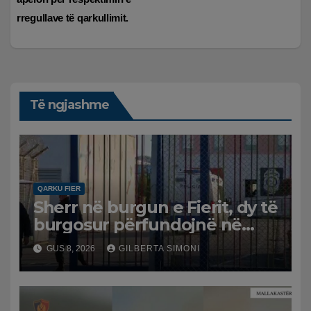
rregullave të qarkullimit.
Të ngjashme
QARKU FIER
Sherr në burgun e Fierit, dy të
burgosur përfundojnë në
spital
GUS 8, 2026
GILBERTA SIMONI