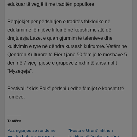
edukuar të vegjëlit me traditën popullore
Përpjekjet për përfshirjen e traditës folklorike në
edukimin e fëmijëve fillojnë në kopsht me atë që
drejtuesja Laze, e quan gjurmim të talenteve dhe
kultivimin e tyre në qëndra kursesh kukturore. Vetëm në
Qendrën Kulturore të Fierit janë 50 fëmijë të moshave 5
deri në 7 vjeç, pjesë e grupeve zinxhir të ansamblit
“Myzeqeja”.
Festivali “Kids Folk” përfshiu edhe fëmijët e kopshtit të
romëve.
Të afërta
Pas ngjarjes së rëndë në
“Festa e Grurit” rikthen
Fier ku babai abuzoi me
traditën në Apoloni, mijëra