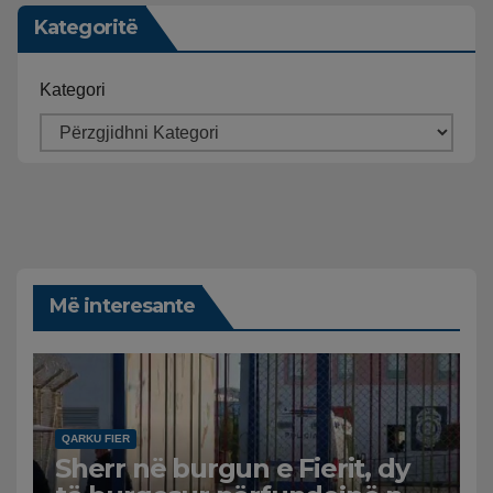
Kategoritë
Kategori
Më interesante
QARKU FIER
Sherr në burgun e Fierit, dy