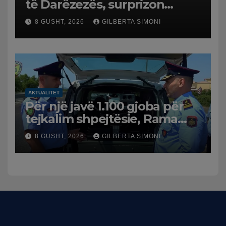
të Darëzezës, surprizon
pushuesit dhe banorët
8 GUSHT, 2026
GILBERTA SIMONI
AKTUALITET
Për një javë 1.100 gjoba për
tejkalim shpejtësie, Rama
publikon videon: Kamerat e
8 GUSHT, 2026
GILBERTA SIMONI
trafikut së shpejti në
funksion