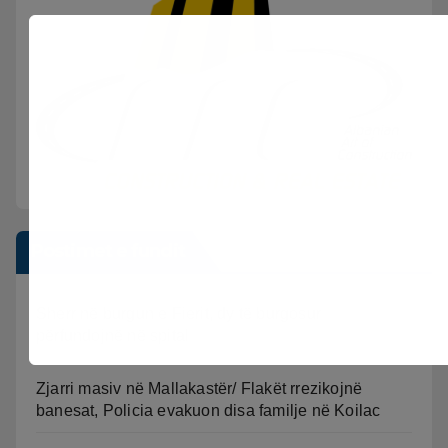
Postimet e fundit
Sherr në burgun e Fierit, dy të burgosur
përfundojnë në spital
Zjarri masiv në Mallakastër/ Flakët rrezikojnë
banesat, Policia evakuon disa familje në Koilac