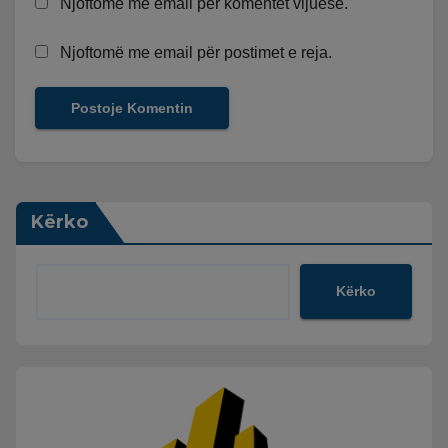
Njoftomë me email për komentet vijuese.
Njoftomë me email për postimet e reja.
Kërko
Kërko