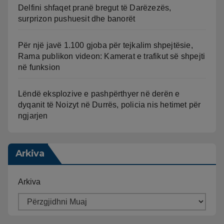
Delfini shfaqet pranë bregut të Darëzezës,
surprizon pushuesit dhe banorët
Për një javë 1.100 gjoba për tejkalim shpejtësie,
Rama publikon videon: Kamerat e trafikut së shpejti
në funksion
Lëndë eksplozive e pashpërthyer në derën e
dyqanit të Noizyt në Durrës, policia nis hetimet për
ngjarjen
Arkiva
Arkiva