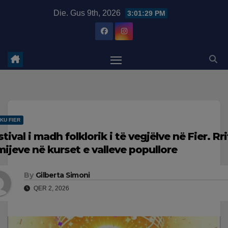
Skip
modal-check
Die. Gus 9th, 2026
3:01:30 PM
to
content
KU FIER
tival i madh folklorik i të vegjëlve në Fier. Rr
mijeve në kurset e valleve popullore
By
Gilberta Simoni
QER 2, 2026