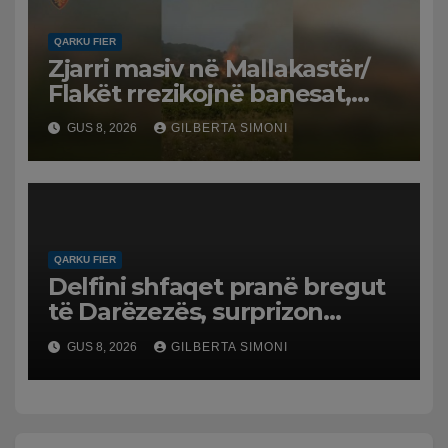
QARKU FIER
Zjarri masiv në Mallakastër/
Flakët rrezikojnë banesat,
Policia evakuon disa familje
GUS 8, 2026
GILBERTA SIMONI
në Koilac
QARKU FIER
Delfini shfaqet pranë bregut
të Darëzezës, surprizon
pushuesit dhe banorët
GUS 8, 2026
GILBERTA SIMONI