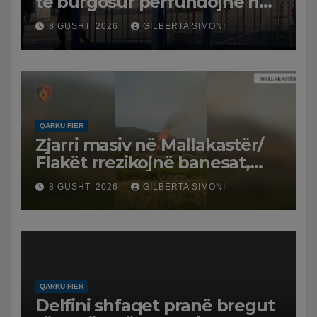
të burgosur përfundojnë në
spital
8 GUSHT, 2026
GILBERTA SIMONI
QARKU FIER
Zjarri masiv në Mallakastër/
Flakët rrezikojnë banesat,
Policia evakuon disa familje
8 GUSHT, 2026
GILBERTA SIMONI
në Koilac
QARKU FIER
Delfini shfaqet pranë bregut