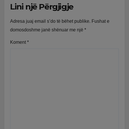
Lini një Përgjigje
Adresa juaj email s’do të bëhet publike.
Fushat e
domosdoshme janë shënuar me një
*
Koment
*