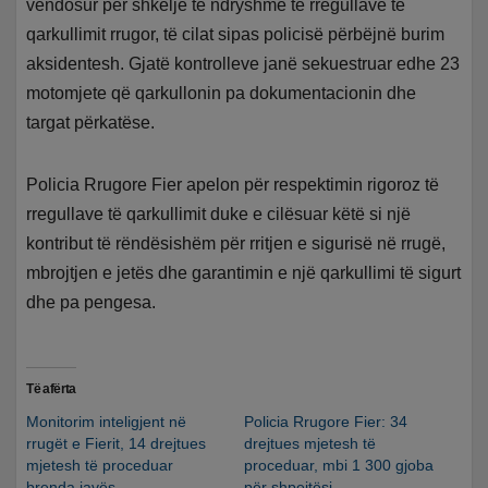
vendosur për shkelje të ndryshme të rregullave të
qarkullimit rrugor, të cilat sipas policisë përbëjnë burim
aksidentesh. Gjatë kontrolleve janë sekuestruar edhe 23
motomjete që qarkullonin pa dokumentacionin dhe
targat përkatëse.
Policia Rrugore Fier apelon për respektimin rigoroz të
rregullave të qarkullimit duke e cilësuar këtë si një
kontribut të rëndësishëm për rritjen e sigurisë në rrugë,
mbrojtjen e jetës dhe garantimin e një qarkullimi të sigurt
dhe pa pengesa.
Të afërta
Monitorim inteligjent në
Policia Rrugore Fier: 34
rrugët e Fierit, 14 drejtues
drejtues mjetesh të
mjetesh të proceduar
proceduar, mbi 1 300 gjoba
brenda javës
për shpejtësi