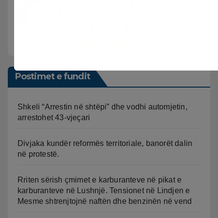
Postimet e fundit
Shkeli “Arrestin në shtëpi” dhe vodhi automjetin,
arrestohet 43-vjeçari
Divjaka kundër reformës territoriale, banorët dalin
në protestë.
Rriten sërish çmimet e karburanteve në pikat e
karburanteve në Lushnjë. Tensionet në Lindjen e
Mesme shtrenjtojnë naftën dhe benzinën në vend