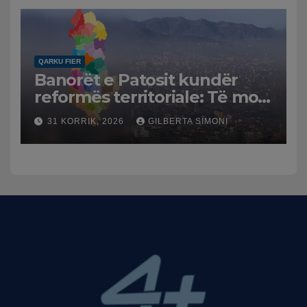
dhe benzinën në vend
QARKU FIER
Banorët e Patosit kundër
reformës territoriale: Të mos
humbasim identitetin e
31 KORRIK, 2026
GILBERTA SIMONI
qytetit