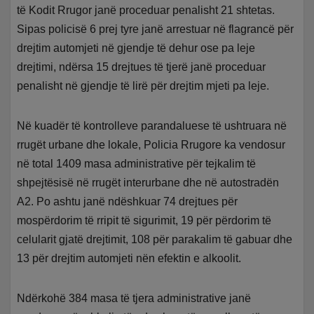
të Kodit Rrugor janë proceduar penalisht 21 shtetas.
Sipas policisë 6 prej tyre janë arrestuar në flagrancë për
drejtim automjeti në gjendje të dehur ose pa leje
drejtimi, ndërsa 15 drejtues të tjerë janë proceduar
penalisht në gjendje të lirë për drejtim mjeti pa leje.
Në kuadër të kontrolleve parandaluese të ushtruara në
rrugët urbane dhe lokale, Policia Rrugore ka vendosur
në total 1409 masa administrative për tejkalim të
shpejtësisë në rrugët interurbane dhe në autostradën
A2. Po ashtu janë ndëshkuar 74 drejtues për
mospërdorim të rripit të sigurimit, 19 për përdorim të
celularit gjatë drejtimit, 108 për parakalim të gabuar dhe
13 për drejtim automjeti nën efektin e alkoolit.
Ndërkohë 384 masa të tjera administrative janë