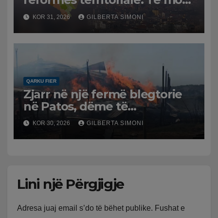
humbasim identitetin e
KOR 31, 2026
GILBERTA SIMONI
qytetit
QARKU FIER
Zjarr në një fermë blegtorie
në Patos, dëme të
konsiderueshme materiale
KOR 30, 2026
GILBERTA SIMONI
dhe humbje në bagëti
Lini një Përgjigje
Adresa juaj email s’do të bëhet publike.
Fushat e