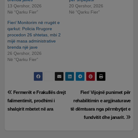
13 Qershor, 2026
20 Qershor, 2026
Në “Qarku Fier”
Në “Qarku Fier”
Fier/ Monitorim në rrugët e
qarkut: Policia Rrugore
procedon 26 shtetas, mbi 2
mijë masa administrative
brenda një jave
26 Qershor, 2026
Në “Qarku Fier”
Lëvizje
Fermerët e Frakullës drejt
Fier/ Vijojnë punimet për
falimentimit, prodhimi i
rehabilitimin e argjinaturave
te
shalqirit mbetet në ara
të dëmtuara nga përmbytjet e
postimet
fundvitit dhe janarit.