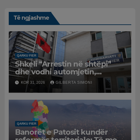
Të ngjashme
QARKU FIER
Shkeli “Arrestin në shtëpi”
dhe vodhi automjetin,
arrestohet 43-vjeçari
KOR 31, 2026
GILBERTA SIMONI
QARKU FIER
Banorët e Patosit kundër
reformës territoriale: Të mos