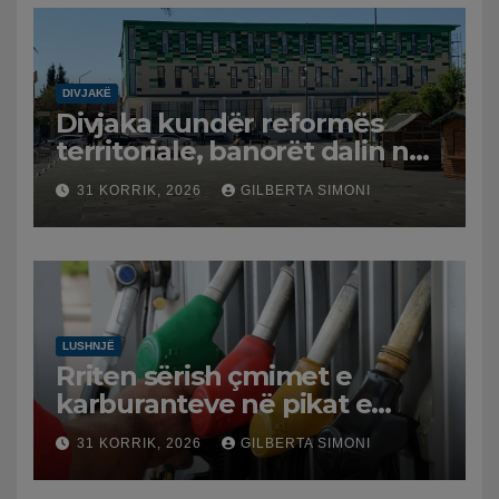
DIVJAKË
Divjaka kundër reformës
territoriale, banorët dalin në
protestë.
31 KORRIK, 2026
GILBERTA SIMONI
LUSHNJË
Rriten sërish çmimet e
karburanteve në pikat e
karburanteve në Lushnjë.
31 KORRIK, 2026
GILBERTA SIMONI
Tensionet në Lindjen e
Mesme shtrenjtojnë naftën