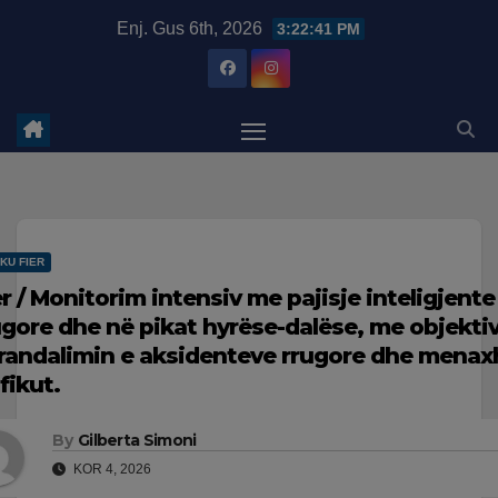
Skip
modal-check
Enj. Gus 6th, 2026
3:22:42 PM
to
content
KU FIER
er / Monitorim intensiv me pajisje inteligjent
ugore dhe në pikat hyrëse-dalëse, me objekti
randalimin e aksidenteve rrugore dhe menax
fikut.
By
Gilberta Simoni
KOR 4, 2026