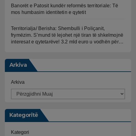
Banorët e Patosit kundër reformës territoriale: Të
mos humbasim identitetin e qytetit
Territorialja/ Berisha: Shembulli i Poliçanit,
frymëzim. S’mund të lejohet një tiran të shkelmojnë
interesat e qytetarëve! 3.2 mld euro u vodhën për…
Arkiva
Arkiva
Kategoritë
Kategori