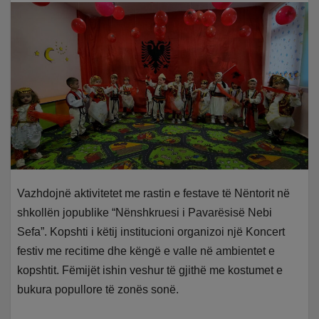
Vazhdojnë aktivitetet me rastin e festave të Nëntorit në
shkollën jopublike “Nënshkruesi i Pavarësisë Nebi
Sefa”. Kopshti i këtij institucioni organizoi një Koncert
festiv me recitime dhe këngë e valle në ambientet e
kopshtit. Fëmijët ishin veshur të gjithë me kostumet e
bukura popullore të zonës sonë.