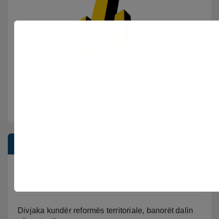
Postimet e fundit
Shkeli “Arrestin në shtëpi” dhe vodhi automjetin,
arrestohet 43-vjeçari
Divjaka kundër reformës territoriale, banorët dalin