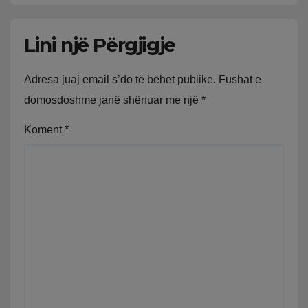
Lini një Përgjigje
Adresa juaj email s’do të bëhet publike.
Fushat e
domosdoshme janë shënuar me një
*
Koment
*