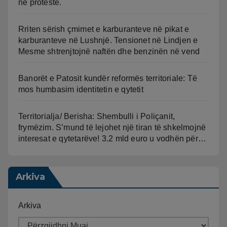
në protestë.
Rriten sërish çmimet e karburanteve në pikat e
karburanteve në Lushnjë. Tensionet në Lindjen e
Mesme shtrenjtojnë naftën dhe benzinën në vend
Banorët e Patosit kundër reformës territoriale: Të
mos humbasim identitetin e qytetit
Territorialja/ Berisha: Shembulli i Poliçanit,
frymëzim. S’mund të lejohet një tiran të shkelmojnë
interesat e qytetarëve! 3.2 mld euro u vodhën për…
Arkiva
Arkiva