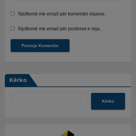
Njoftomë me email për komentet vijuese.
Njoftomë me email për postimet e reja.
Kërko
Kërko