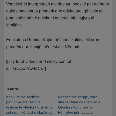
Vogëlushët interpretuan me dashuri poezitë për atdheun
duke emocionuar prindërit dhe edukatoret që ishin të
pranishëm për të ndjekur koncertin plot ngjyra të
fëmijëve.
Edukatorja Romina Kajdo në fund të aktivitetit uron
prindërit dhe fëmijët për festat e Nëntorit.
[lazy-load-videos-and-sticky-control
id=”GOOw4Aw6Diw”]
Të afërta
Konkurs me recitime
Koncert me këngë, valle
patriotike me rastin e
dhe recitime nga fëmijët e
festave të Nëntorit u zhvillua
Qendrës Kulturore të
sot nga nxënësit e klasës së
Fëmijëve për festat e