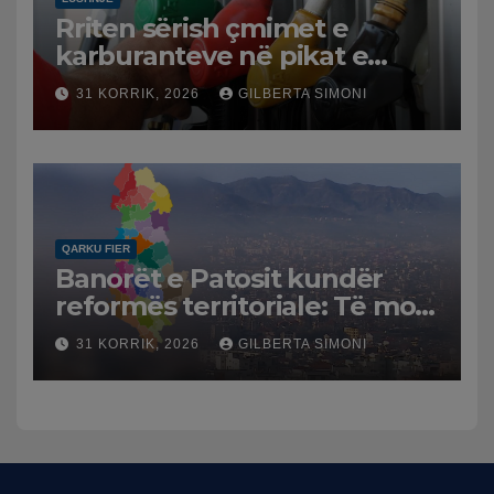
Rriten sërish çmimet e
karburanteve në pikat e
karburanteve në Lushnjë.
31 KORRIK, 2026
GILBERTA SIMONI
Tensionet në Lindjen e
Mesme shtrenjtojnë naftën
dhe benzinën në vend
QARKU FIER
Banorët e Patosit kundër
reformës territoriale: Të mos
humbasim identitetin e
31 KORRIK, 2026
GILBERTA SIMONI
qytetit