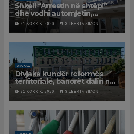
Shkeli “Arrestin në shtëpi”
dhe vodhi automjetin,
arrestohet 43-vjeçari
31 KORRIK, 2026
GILBERTA SIMONI
DIVJAKË
Divjaka kundër reformës
territoriale, banorët dalin në
protestë.
31 KORRIK, 2026
GILBERTA SIMONI
LUSHNJË