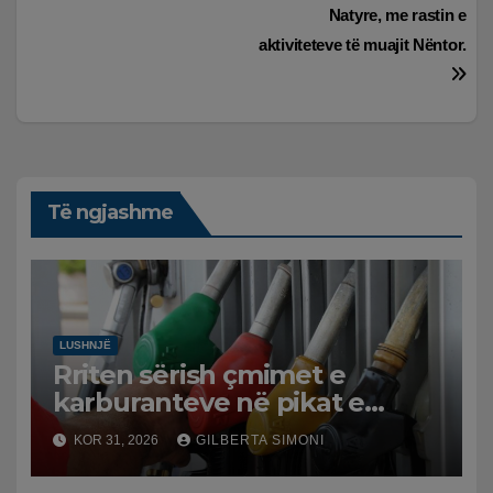
Natyre, me rastin e
aktiviteteve të muajit Nëntor.
Të ngjashme
LUSHNJË
Rriten sërish çmimet e
karburanteve në pikat e
karburanteve në Lushnjë.
KOR 31, 2026
GILBERTA SIMONI
Tensionet në Lindjen e
Mesme shtrenjtojnë naftën