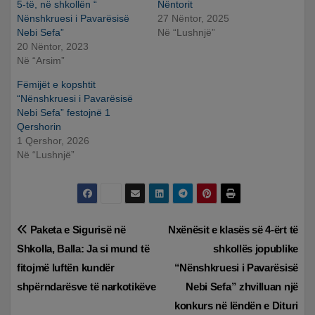
5-të, në shkollën “
Nëntorit
Nënshkruesi i Pavarësisë
27 Nëntor, 2025
Nebi Sefa”
Në “Lushnjë”
20 Nëntor, 2023
Në “Arsim”
Fëmijët e kopshtit
“Nënshkruesi i Pavarësisë
Nebi Sefa” festojnë 1
Qershorin
1 Qershor, 2026
Në “Lushnjë”
Lëvizje
Paketa e Sigurisë në
Nxënësit e klasës së 4-ërt të
Shkolla, Balla: Ja si mund të
shkollës jopublike
te
fitojmë luftën kundër
“Nënshkruesi i Pavarësisë
postimet
shpërndarësve të narkotikëve
Nebi Sefa” zhvilluan një
konkurs në lëndën e Dituri