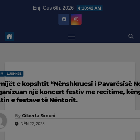
Skip
modal-check
Enj. Gus 6th, 2026
4:10:43 AM
to
content
IM
LUSHNJË
mijët e kopshtit “Nënshkruesi i Pavarësisë N
ganizuan një koncert festiv me recitime, këng
stin e festave të Nëntorit.
By
Gilberta Simoni
NËN 22, 2023