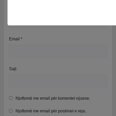
Emër
*
Email
*
Sajt
Njoftomë me email për komentet vijuese.
Njoftomë me email për postimet e reja.