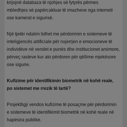
krijojnë databaza të njohjes së fytyrës përmes
mbledhjes së papërcaktuar të imazheve nga interneti
ose kamerat e sigurisë.
Një tjetër ndalim lidhet me përdorimin e sistemeve të
inteligjencës artificiale për nxjerrjen e emocioneve të
individëve në vendet e punës dhe institucionet arsimore,
përveç rasteve kur ato përdoren për qëllime mjekësore
ose sigurie.
Kufizime për identifikimin biometrik në kohë reale,
po sistemet me rrezik të lartë?
Projektligji vendos kufizime të posaçme për përdorimin
e sistemeve të identifikimit biometrik në kohë reale në
hapësira publike.