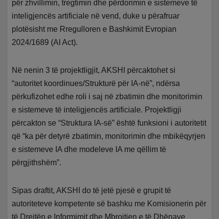
për zhvillimin, tregtimin dhe përdorimin e sistemeve të
inteligjencës artificiale në vend, duke u përafruar
plotësisht me Rregulloren e Bashkimit Evropian
2024/1689 (AI Act).
Në nenin 3 të projektligjit, AKSHI përcaktohet si
“autoritet koordinues/Strukturë për IA-në”, ndërsa
përkufizohet edhe roli i saj në zbatimin dhe monitorimin
e sistemeve të inteligjencës artificiale. Projektligji
përcakton se “Struktura IA-së” është funksioni i autoritetit
që “ka për detyrë zbatimin, monitorimin dhe mbikëqyrjen
e sistemeve IA dhe modeleve IA me qëllim të
përgjithshëm”.
Sipas draftit, AKSHI do të jetë pjesë e grupit të
autoriteteve kompetente së bashku me Komisionerin për
të Drejtën e Informimit dhe Mbrojtjen e të Dhënave