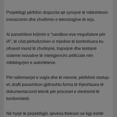
Projektligji përfshin dispozita që synojnë të mbështesin
inovacionin dhe zhvillimin e teknologjive të reja.
Ai parashikon krijimin e “sandbox-eve rregullatore për
IA”, të cilat përkufizohen si mjedise të kontrolluara ku
ofruesit mund të zhvillojnë, trajnojnë dhe testojnë
sisteme inovative të inteligjencës artificiale nën
mbikëqyrjen e autoriteteve.
Për ndërmarrjet e vogla dhe të mesme, përfshirë startup-
et, drafti parashikon gjithashtu forma të thjeshtuara të
dokumentacionit teknik për proceset e vlerësimit të
konformitetit.
Në hyrje të projektligjit, qeveria thekson se ligji është