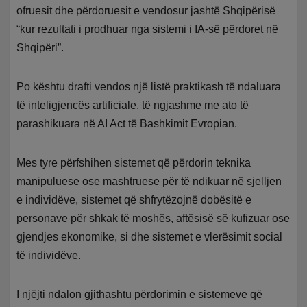
ofruesit dhe përdoruesit e vendosur jashtë Shqipërisë
“kur rezultati i prodhuar nga sistemi i IA-së përdoret në
Shqipëri”.
Po kështu drafti vendos një listë praktikash të ndaluara
të inteligjencës artificiale, të ngjashme me ato të
parashikuara në AI Act të Bashkimit Evropian.
Mes tyre përfshihen sistemet që përdorin teknika
manipuluese ose mashtruese për të ndikuar në sjelljen
e individëve, sistemet që shfrytëzojnë dobësitë e
personave për shkak të moshës, aftësisë së kufizuar ose
gjendjes ekonomike, si dhe sistemet e vlerësimit social
të individëve.
I njëjti ndalon gjithashtu përdorimin e sistemeve që