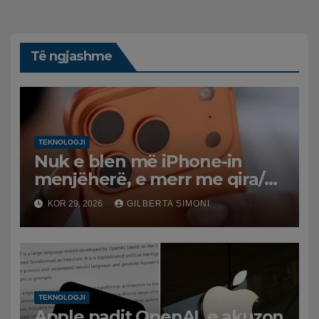
Të ngjashme
TEKNOLOGJI
Nuk e blen më iPhone-in
menjëherë, e merr me qira/
Apple prezanton programin e
KOR 29, 2026
GILBERTA SIMONI
ri me këste mujore
TEKNOLOGJI
Apple padit OpenAI, e akuzon