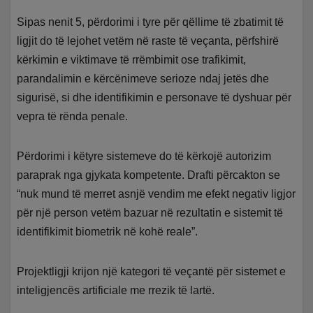
Sipas nenit 5, përdorimi i tyre për qëllime të zbatimit të
ligjit do të lejohet vetëm në raste të veçanta, përfshirë
kërkimin e viktimave të rrëmbimit ose trafikimit,
parandalimin e kërcënimeve serioze ndaj jetës dhe
sigurisë, si dhe identifikimin e personave të dyshuar për
vepra të rënda penale.
Përdorimi i këtyre sistemeve do të kërkojë autorizim
paraprak nga gjykata kompetente. Drafti përcakton se
“nuk mund të merret asnjë vendim me efekt negativ ligjor
për një person vetëm bazuar në rezultatin e sistemit të
identifikimit biometrik në kohë reale”.
Projektligji krijon një kategori të veçantë për sistemet e
inteligjencës artificiale me rrezik të lartë.