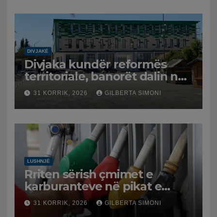
DIVJAKË
Divjaka kundër reformës
territoriale, banorët dalin në
protestë.
31 KORRIK, 2026
GILBERTA SIMONI
LUSHNJË
Rriten sërish çmimet e
karburanteve në pikat e
karburanteve në Lushnjë.
31 KORRIK, 2026
GILBERTA SIMONI
Tensionet në Lindjen e