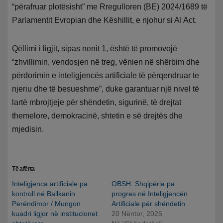
“përafruar plotësisht” me Rregulloren (BE) 2024/1689 të
Parlamentit Evropian dhe Këshillit, e njohur si AI Act.
Qëllimi i ligjit, sipas nenit 1, është të promovojë
“zhvillimin, vendosjen në treg, vënien në shërbim dhe
përdorimin e inteligjencës artificiale të përqendruar te
njeriu dhe të besueshme”, duke garantuar një nivel të
lartë mbrojtjeje për shëndetin, sigurinë, të drejtat
themelore, demokracinë, shtetin e së drejtës dhe
mjedisin.
Të afërta
Inteligjenca artificiale pa
OBSH: Shqipëria pa
kontroll në Ballkanin
progres në Inteligjencën
Perëndimor / Mungon
Artificiale për shëndetin
kuadri ligjor në institucionet
20 Nëntor, 2025