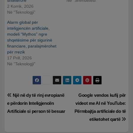
shtetërore
Në “Shëndetësi”
2 Korrik, 2026
Në “Teknologji”
Alarm global për
inteligjencën artificiale,
modeli “Mythos” ngre
shqetësime për sigurinë
financiare, paralajmërohet
për rrezik
17 Prill, 2026
Në “Teknologji”
Lëvizje
Një në dy të rinj evropianë
Google vendos kufij për
e përdorin Inteligjencën
videot me AI në YouTube:
te
Artificiale si person të besuar
Përmbajtja artificiale do të
postimet
etiketohet qartë