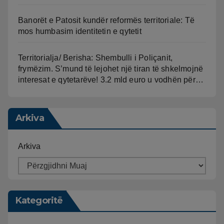
Banorët e Patosit kundër reformës territoriale: Të
mos humbasim identitetin e qytetit
Territorialja/ Berisha: Shembulli i Poliçanit,
frymëzim. S’mund të lejohet një tiran të shkelmojnë
interesat e qytetarëve! 3.2 mld euro u vodhën për…
Arkiva
Arkiva
Kategoritë