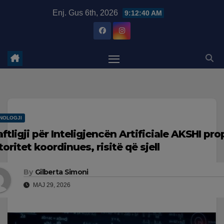
Skip
modal-check
Enj. Gus 6th, 2026
9:12:41 AM
to
content
NOLOGJI
aftligji për Inteligjencën Artificiale AKSHI pr
toritet koordinues, risitë që sjell
By
Gilberta Simoni
MAJ 29, 2026