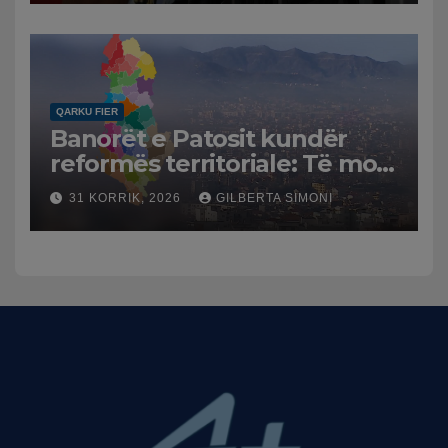
Mesme shtrenjtojnë naftën
dhe benzinën në vend
QARKU FIER
Banorët e Patosit kundër
reformës territoriale: Të mos
humbasim identitetin e
31 KORRIK, 2026
GILBERTA SIMONI
qytetit