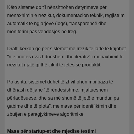
Këto sisteme do t’i nënshtrohen detyrimeve për
menaxhimin e rrezikut, dokumentacion teknik, regjistrim
automatik të ngjarjeve (logs), transparencë dhe
monitorim pas vendosjes në treg.
Drafti kërkon që për sistemet me rrezik të lartë të krijohet
“një proces i vazhdueshëm dhe iterativ” i menaxhimit të
rrezikut gjatë gjithë ciklit të jetës së produktit.
Po ashtu, sistemet duhet të zhvillohen mbi baza të
dhënash që janë “të rëndësishme, mjaftueshëm
përfaqësuese, dhe sa më shumë të jetë e mundur, pa
gabime dhe të plota”, me masa për identifikimin dhe
zbutjen e paragjykimeve algoritmike.
Masa për startup-et dhe mjedise testimi