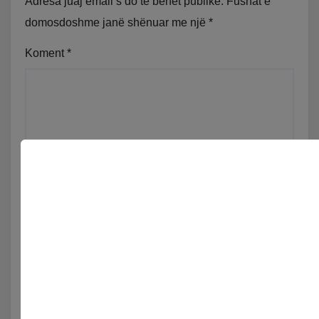
Adresa juaj email s’do të bëhet publike.
Fushat e
domosdoshme janë shënuar me një
*
Koment
*