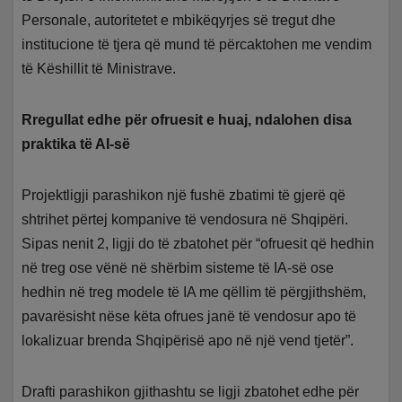
Personale, autoritetet e mbikëqyrjes së tregut dhe
institucione të tjera që mund të përcaktohen me vendim
të Këshillit të Ministrave.
Rregullat edhe për ofruesit e huaj, ndalohen disa
praktika të AI-së
Projektligji parashikon një fushë zbatimi të gjerë që
shtrihet përtej kompanive të vendosura në Shqipëri.
Sipas nenit 2, ligji do të zbatohet për “ofruesit që hedhin
në treg ose vënë në shërbim sisteme të IA-së ose
hedhin në treg modele të IA me qëllim të përgjithshëm,
pavarësisht nëse këta ofrues janë të vendosur apo të
lokalizuar brenda Shqipërisë apo në një vend tjetër”.
Drafti parashikon gjithashtu se ligji zbatohet edhe për