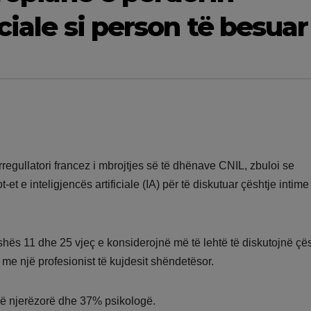
ciale si person të besuar
regullatori francez i mbrojtjes së të dhënave CNIL, zbuloi se
-et e inteligjencës artificiale (IA) për të diskutuar çështje intim
hës 11 dhe 25 vjeç e konsiderojnë më të lehtë të diskutojnë çës
me një profesionist të kujdesit shëndetësor.
rë njerëzorë dhe 37% psikologë.