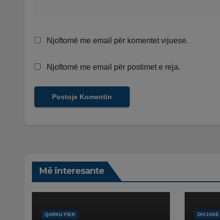
Njoftomë me email për komentet vijuese.
Njoftomë me email për postimet e reja.
Më interesante
QARKU FIER
DIVJAKË