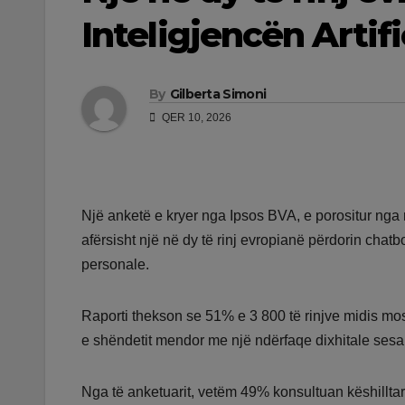
Inteligjencën Artifi
By
Gilberta Simoni
QER 10, 2026
Një anketë e kryer nga Ipsos BVA, e porositur nga r
afërsisht një në dy të rinj evropianë përdorin chatbot
personale.
Raporti thekson se 51% e 3 800 të rinjve midis mos
e shëndetit mendor me një ndërfaqe dixhitale sesa 
Nga të anketuarit, vetëm 49% konsultuan këshillta