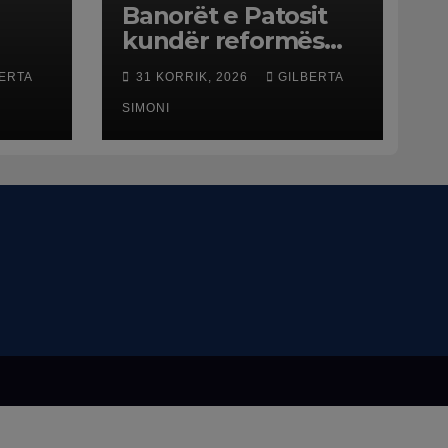
Banorët e Patosit
kundër reformës
ë
territoriale: Të mos
ERTA
31 KORRIK, 2026
GILBERTA
humbasim
ë
identitetin e qytetit
SIMONI
net
esme
ftën
ë