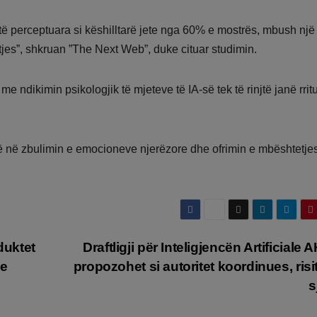
 perceptuara si këshilltarë jete nga 60% e mostrës, mbush një
etjes”, shkruan ”The Next Web”, duke cituar studimin.
e ndikimin psikologjik të mjeteve të IA-së tek të rinjtë janë rrit
së në zbulimin e emocioneve njerëzore dhe ofrimin e mbështetje
duktet
Draftligji për Inteligjencën Artificiale 
me
propozohet si autoritet koordinues, risi
s