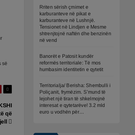
Rriten sërish çmimet e
karburanteve në pikat e
karburanteve në Lushnjë.
Tensionet në Lindjen e Mesme
shtrenjtojnë naftën dhe benzinën
ur
në vend
Banorët e Patosit kundër
reformës territoriale: Të mos
s së
humbasim identitetin e qytetit
Territorialja/ Berisha: Shembulli i
Poliçanit, frymëzim. S’mund të
lejohet një tiran të shkelmojnë
AKSHI
interesat e qytetarëve! 3.2 mld
euro u vodhën për…
të që
jell