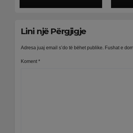
prezanton
vle
programin e ri me
këste mujore
Lini një Përgjigje
Adresa juaj email s’do të bëhet publike.
Fushat e do
Koment
*