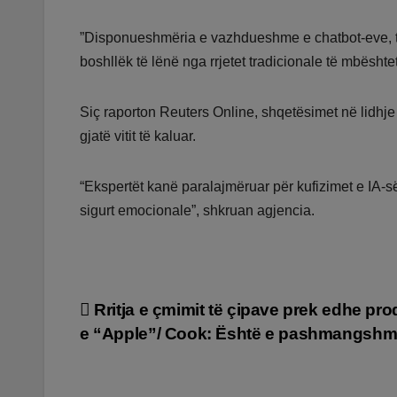
”Disponueshmëria e vazhdueshme e chatbot-eve, të
boshllëk të lënë nga rrjetet tradicionale të mbësht
Siç raporton Reuters Online, shqetësimet në lidhje m
gjatë vitit të kaluar.
“Ekspertët kanë paralajmëruar për kufizimet e IA-
sigurt emocionale”, shkruan agjencia.
Lëvizje
Rritja e çmimit të çipave prek edhe pro
e “Apple”/ Cook: Është e pashmangsh
te
postimet