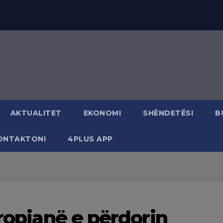
AKTUALITET
EKONOMI
SHËNDETËSI
B
ONTAKTONI
4PLUS APP
vropianë e përdorin