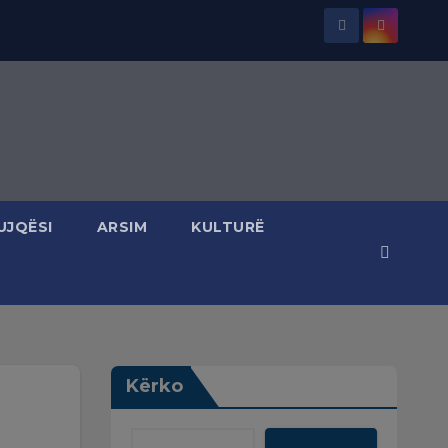
UJQËSI
ARSIM
KULTURË
Kërko