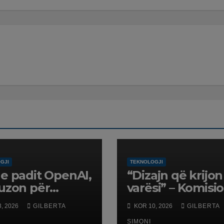
GJI
TEKNOLOGJI
e padit OpenAI,
“Dizajn që krijon
uzon për
varësi” – Komisio
hje të
Evropian zbulon
, 2026
GILBERTA
KOR 10, 2026
GILBERTA
rmacioneve të
shkeljet në
SIMONI