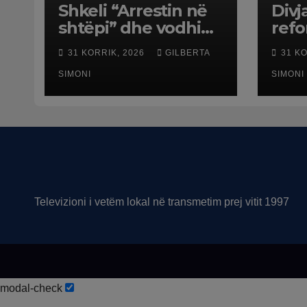
Shkeli “Arrestin në
Divj
shtëpi” dhe vodhi
ref
automjetin,
terr
31 KORRIK, 2026
GILBERTA
31 K
arrestohet 43-
dali
vjeçari
SIMONI
SIMONI
Televizioni i vetëm lokal në transmetim prej vitit 1997
modal-check