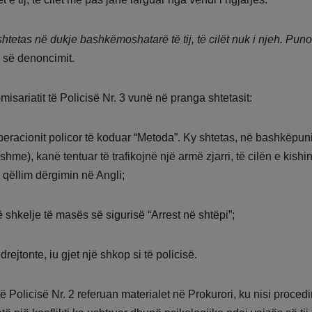
shtetas në dukje bashkëmoshatarë të tij, të cilët nuk i njeh. Pun
s së denoncimit.
isariatit të Policisë Nr. 3 vunë në pranga shtetasit:
 operacionit policor të koduar “Metoda”. Ky shtetas, në bashkëpu
shme), kanë tentuar të trafikojnë një armë zjarri, të cilën e kishi
 qëllim dërgimin në Angli;
ë shkelje të masës së sigurisë “Arrest në shtëpi”;
 drejtonte, iu gjet një shkop si të policisë.
ë Policisë Nr. 2 referuan materialet në Prokurori, ku nisi proced