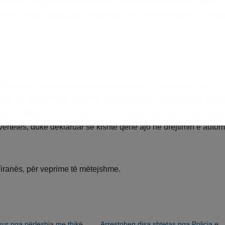
 dyshohet se gjatë një konflikti për motive të dobëta kanë goditur
ekësore, është larguar për në banesë. Punohet për kapjen e 2 sht
t:
Prokurori, ku nisi procedimi në gjendje të lirë për vajzën e tij,
jeti që dyshohet se drejtohej nga 54-vjeçari në gjendje të dehur
tues shtetasin F. L., 26 vjeç, i cili ndodhet në spital nën kujdes
ërtetës, duke deklaruar se kishte qenë ajo në drejtimin e automj
Tiranës, për veprime të mëtejshme.
sur nga përleshja me thikë
Arrestohen disa shtetas nga Policia e