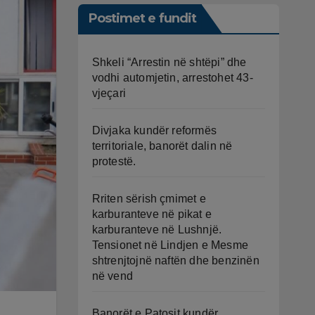
Postimet e fundit
Shkeli “Arrestin në shtëpi” dhe
vodhi automjetin, arrestohet 43-
vjeçari
Divjaka kundër reformës
territoriale, banorët dalin në
protestë.
Rriten sërish çmimet e
karburanteve në pikat e
karburanteve në Lushnjë.
Tensionet në Lindjen e Mesme
shtrenjtojnë naftën dhe benzinën
në vend
Banorët e Patosit kundër