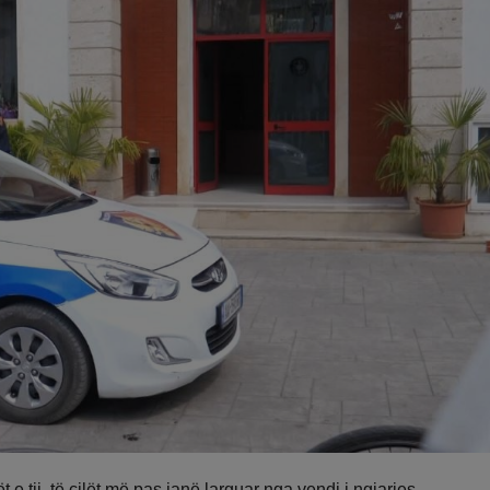
tij, të cilët më pas janë larguar nga vendi i ngjarjes.