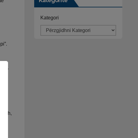
Kategoritë
të
Kategori
pi”.
e për
F. Xh,