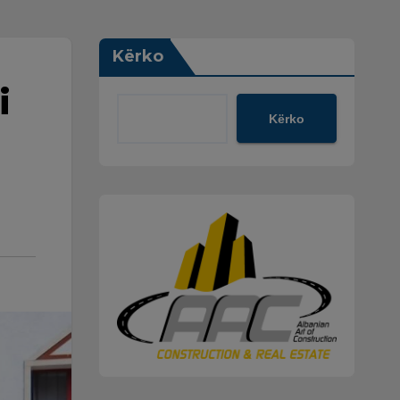
Kërko
i
Kërko