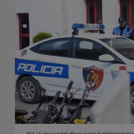
Një 14-vjeçar është dhunuar nga bashkëmoshatarët e 