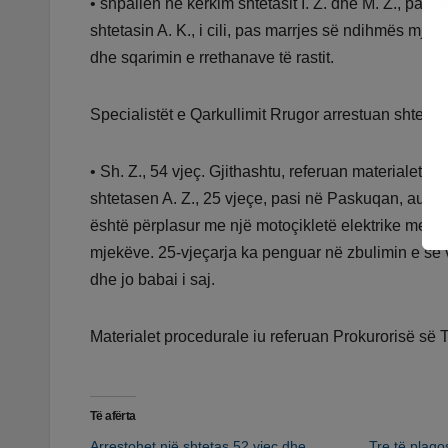
• shpallën në kërkim shtetasit I. Z. dhe M. Z., pasi
shtetasin A. K., i cili, pas marrjes së ndihmës mj
dhe sqarimin e rrethanave të rastit.
Specialistët e Qarkullimit Rrugor arrestuan shtetasi
• Sh. Z., 54 vjeç. Gjithashtu, referuan materialet në 
shtetasen A. Z., 25 vjeçe, pasi në Paskuqan, autom
është përplasur me një motoçikletë elektrike me drej
mjekëve. 25-vjeçarja ka penguar në zbulimin e së v
dhe jo babai i saj.
Materialet procedurale iu referuan Prokurorisë së 
Të afërta
Arrestohet një shtetas 52 vjeç dhe
Tre të plago