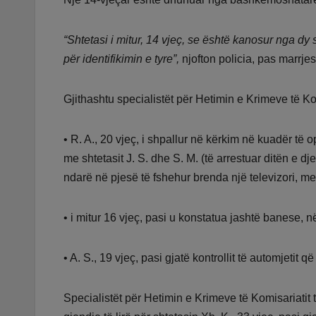
“Shtetasi i mitur, 14 vjeç, se është kanosur nga dy 
për identifikimin e tyre”,
njofton policia, pas marrje
Gjithashtu specialistët për Hetimin e Krimeve të Kom
• R. A., 20 vjeç, i shpallur në kërkim në kuadër të
me shtetasit J. S. dhe S. M. (të arrestuar ditën e dje
ndarë në pjesë të fshehur brenda një televizori, me
• i mitur 16 vjeç, pasi u konstatua jashtë banese, n
• A. S., 19 vjeç, pasi gjatë kontrollit të automjetit që
Specialistët për Hetimin e Krimeve të Komisariatit t