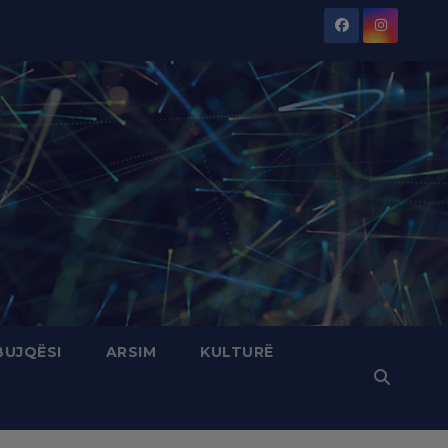
BUJQËSI
ARSIM
KULTURË