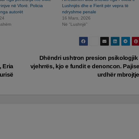
injve në Vlorë. Policia
Lushnjës dhe e Fierit për vepra të
 nga autorët
ndryshme penale
024
16 Mars, 2026
jashëm
Në “Lushnjë”
j
Dhëndri ushtron presion psikologjik
, Eria
vjehrrës, kjo e fundit e denoncon. Pajis
urisë
urdhër mbrojtj