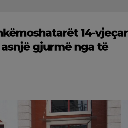
këmoshatarët 14-vjeçar
 asnjë gjurmë nga të