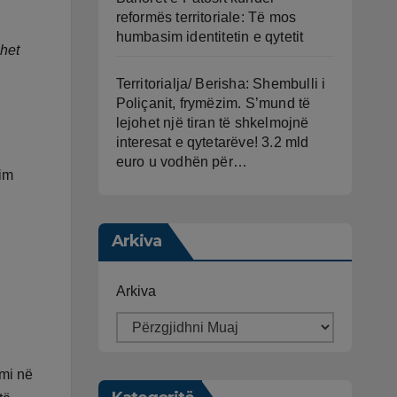
reformës territoriale: Të mos
humbasim identitetin e qytetit
ohet
Territorialja/ Berisha: Shembulli i
Poliçanit, frymëzim. S’mund të
lejohet një tiran të shkelmojnë
interesat e qytetarëve! 3.2 mld
euro u vodhën për…
nim
n
Arkiva
Arkiva
imi në