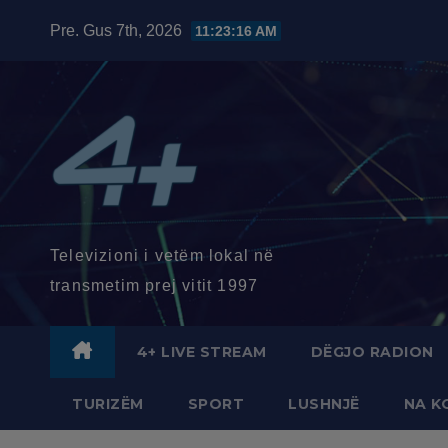
Skip
Pre. Gus 7th, 2026
11:23:18 AM
to
content
Televizioni i vetëm lokal në
transmetim prej vitit 1997
4+ LIVE STREAM
DËGJO RADION
TURIZËM
SPORT
LUSHNJË
NA K