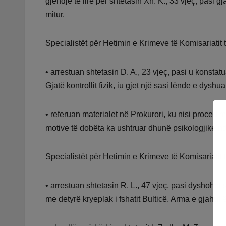
gjendje të lirë për shtetasin Xh. K., 33 vjeç, pasi gj
mitur.
Specialistët për Hetimin e Krimeve të Komisariatit t
• arrestuan shtetasin D. A., 23 vjeç, pasi u konstat
Gjatë kontrollit fizik, iu gjet një sasi lënde e dyshu
• referuan materialet në Prokurori, ku nisi procedimi
motive të dobëta ka ushtruar dhunë psikologjike nd
Specialistët për Hetimin e Krimeve të Komisariatit t
• arrestuan shtetasin R. L., 47 vjeç, pasi dyshohet 
me detyrë kryeplak i fshatit Bulticë. Arma e gjahut