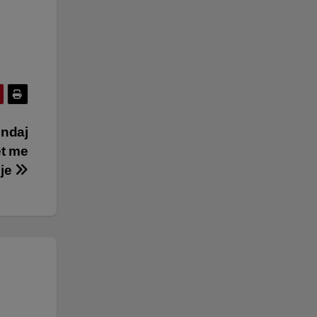
 ndaj
et me
eje