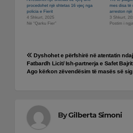
procedohet një shtetas 16 vjeç nga
mes disa të r
policia e Fierit
arreston një
4 Shkurt, 2025
3 Shkurt, 2
Në “Qarku Fier”
Postim i ng
Lëvizje
Dyshohet e përfshirë në atentatin nda
Fatbardh Licit/ Ish-partnerja e Safet Bajrit
te
Ago kërkon zëvendësim të masës së sig
postimet
By
Gilberta Simoni