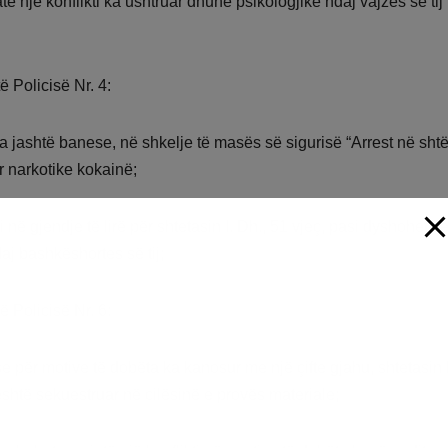
atë një konflikti ka ushtruar dhunë psikologjike ndaj vajzës së tij 
ë Policisë Nr. 4:
ua jashtë banese, në shkelje të masës së sigurisë “Arrest në shtë
ar narkotike kokainë;
 në gjendje të lirë për shtetasin I. Dh., 51 vjeç, pasi dyshohet s
aj bashkëshortes së tij;
ë Policisë Nr. 6:
se për motive të dobëta ka kanosur me një çifte gjahu, shtetasin 
 është sekuestruar në cilësinë e provës materiale;