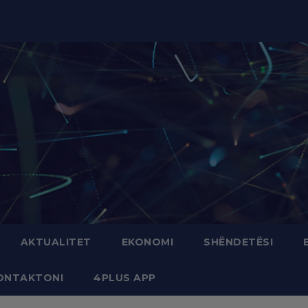
modal-check
AKTUALITET
EKONOMI
SHËNDETËSI
ONTAKTONI
4PLUS APP