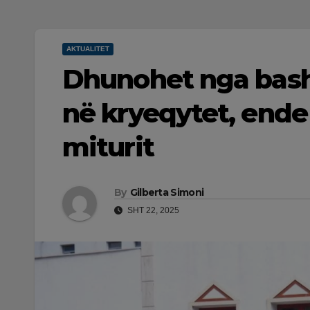
AKTUALITET
Dhunohet nga bash
në kryeqytet, ende
miturit
By
Gilberta Simoni
SHT 22, 2025