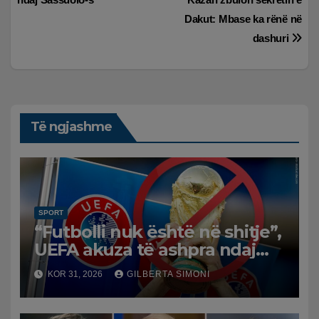
postimet
Dakut: Mbase ka rënë në
dashuri
Të ngjashme
SPORT
“Futbolli nuk është në shitje”,
UEFA akuza të ashpra ndaj
Infantinos: Bojkot, nëse nuk
KOR 31, 2026
GILBERTA SIMONI
ka reflektim