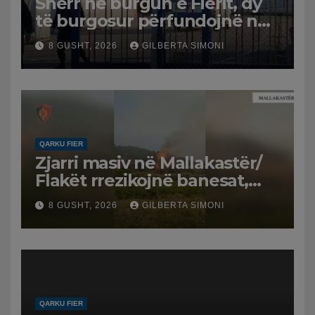
Sherr në burgun e Fierit, dy
të burgosur përfundojnë në
spital
8 GUSHT, 2026
GILBERTA SIMONI
QARKU FIER
Zjarri masiv në Mallakastër/
Flakët rrezikojnë banesat,
Policia evakuon disa familje
8 GUSHT, 2026
GILBERTA SIMONI
në Koilac
QARKU FIER