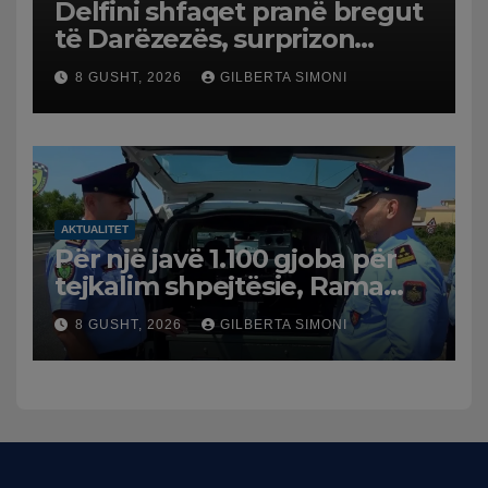
Delfini shfaqet pranë bregut
të Darëzezës, surprizon
pushuesit dhe banorët
8 GUSHT, 2026
GILBERTA SIMONI
AKTUALITET
Për një javë 1.100 gjoba për
tejkalim shpejtësie, Rama
publikon videon: Kamerat e
8 GUSHT, 2026
GILBERTA SIMONI
trafikut së shpejti në
funksion