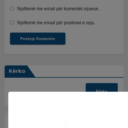
Njoftomë me email për komentet vijuese.
Njoftomë me email për postimet e reja.
Kërko
Kërko