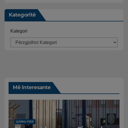
Kategoritë
Kategori
Më interesante
QARKU FIER