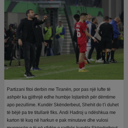
Partizani fitoi derbin me Tiranën, por pas një lufte të
ashpër ka gjithnjë edhe humbje lojtarësh për dëmtime
apo pezullime. Kundër Skënderbeut, Shehit do t’i duhet
të bëjë pa tre titullarë fiks. Andi Hadroj u ndëshkua me
karton të kuq në harkun e pak minutave dhe vulosi
mungesën e tij në sfidën e radhës kundër Skënderbeut.