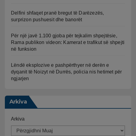
Delfini shfaqet pranë bregut të Darëzezës,
surprizon pushuesit dhe banorët
Për një javë 1.100 gjoba për tejkalim shpejtësie,
Rama publikon videon: Kamerat e trafikut së shpejti
në funksion
Lëndë eksplozive e pashpërthyer në derën e
dyqanit të Noizyt në Durrës, policia nis hetimet për
ngjarjen
Arkiva
Arkiva