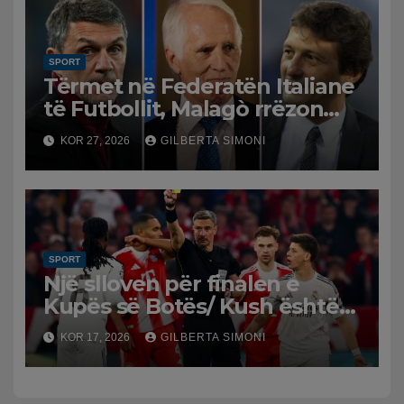
SPORT
Tërmet në Federatën Italiane
të Futbollit, Malagò rrëzon
Pirlon, Maldini-Leonardo drejt
KOR 27, 2026
GILBERTA SIMONI
dorëheqjes
SPORT
Një slloven për finalen e
Kupës së Botës/ Kush është
Slavko Vincic, arbitri që do të
KOR 17, 2026
GILBERTA SIMONI
vërë drejtësi në Spanjë-
Argjentinë