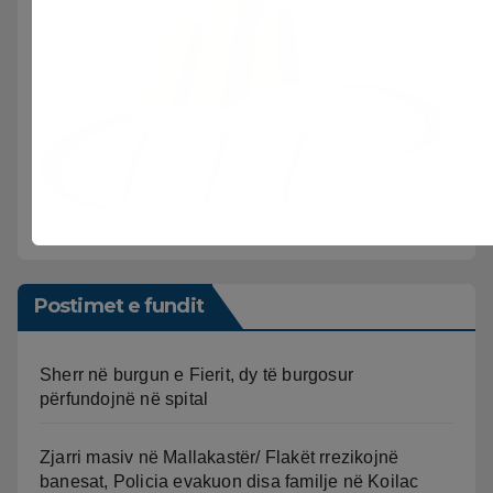
Postimet e fundit
Sherr në burgun e Fierit, dy të burgosur
përfundojnë në spital
Zjarri masiv në Mallakastër/ Flakët rrezikojnë
banesat, Policia evakuon disa familje në Koilac