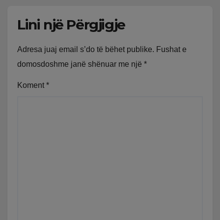
Lini një Përgjigje
Adresa juaj email s’do të bëhet publike.
Fushat e
domosdoshme janë shënuar me një
*
Koment
*