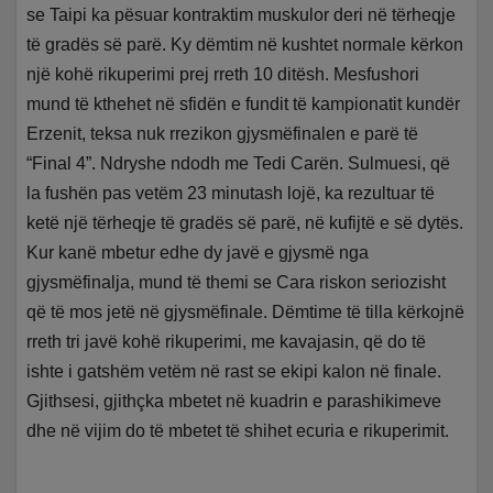
se Taipi ka pësuar kontraktim muskulor deri në tërheqje
të gradës së parë. Ky dëmtim në kushtet normale kërkon
një kohë rikuperimi prej rreth 10 ditësh. Mesfushori
mund të kthehet në sfidën e fundit të kampionatit kundër
Erzenit, teksa nuk rrezikon gjysmëfinalen e parë të
“Final 4”. Ndryshe ndodh me Tedi Carën. Sulmuesi, që
la fushën pas vetëm 23 minutash lojë, ka rezultuar të
ketë një tërheqje të gradës së parë, në kufijtë e së dytës.
Kur kanë mbetur edhe dy javë e gjysmë nga
gjysmëfinalja, mund të themi se Cara riskon seriozisht
që të mos jetë në gjysmëfinale. Dëmtime të tilla kërkojnë
rreth tri javë kohë rikuperimi, me kavajasin, që do të
ishte i gatshëm vetëm në rast se ekipi kalon në finale.
Gjithsesi, gjithçka mbetet në kuadrin e parashikimeve
dhe në vijim do të mbetet të shihet ecuria e rikuperimit.