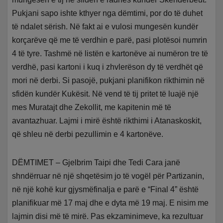
Pukjani sapo ishte kthyer nga dëmtimi, por do të duhet
të ndalet sërish. Në fakt ai e vulosi mungesën kundër
korçarëve që me të verdhin e parë, pasi plotësoi numrin
4 të tyre. Tashmë në listën e kartonëve ai numëron tre të
verdhë, pasi kartoni i kuq i zhvlerëson dy të verdhët që
mori në derbi. Si pasojë, pukjani planifikon rikthimin në
sfidën kundër Kukësit. Në vend të tij pritet të luajë një
mes Muratajt dhe Zekollit, me kapitenin më të
avantazhuar. Lajmi i mirë është rikthimi i Atanaskoskit,
që shleu në derbi pezullimin e 4 kartonëve.
DËMTIMET – Gjelbrim Taipi dhe Tedi Cara janë
shndërruar në një shqetësim jo të vogël për Partizanin,
në një kohë kur gjysmëfinalja e parë e “Final 4” është
planifikuar më 17 maj dhe e dyta më 19 maj. E nisim me
lajmin disi më të mirë. Pas ekzaminimeve, ka rezultuar