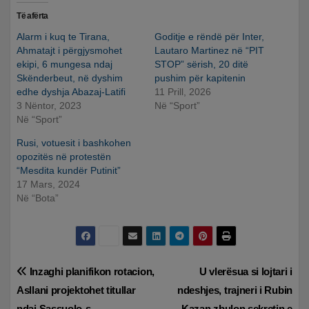
Të afërta
Alarm i kuq te Tirana,
Goditje e rëndë për Inter,
Ahmatajt i përgjysmohet
Lautaro Martinez në “PIT
ekipi, 6 mungesa ndaj
STOP” sërish, 20 ditë
Skënderbeut, në dyshim
pushim për kapitenin
edhe dyshja Abazaj-Latifi
11 Prill, 2026
3 Nëntor, 2023
Në “Sport”
Në “Sport”
Rusi, votuesit i bashkohen
opozitës në protestën
“Mesdita kundër Putinit”
17 Mars, 2024
Në “Bota”
Lëvizje
Inzaghi planifikon rotacion,
U vlerësua si lojtari i
Asllani projektohet titullar
ndeshjes, trajneri i Rubin
te
ndaj Sassuolo-s
Kazan zbulon sekretin e