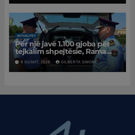
AKTUALITET
Për një javë 1.100 gjoba për
tejkalim shpejtësie, Rama
publikon videon: Kamerat e
8 GUSHT, 2026
GILBERTA SIMONI
trafikut së shpejti në
funksion