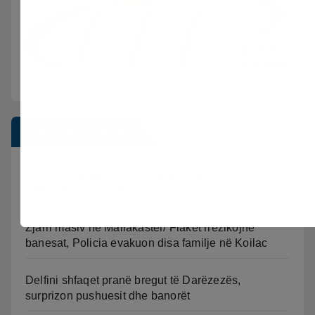
Postimet e fundit
Sherr në burgun e Fierit, dy të burgosur
përfundojnë në spital
Zjarri masiv në Mallakastër/ Flakët rrezikojnë
banesat, Policia evakuon disa familje në Koilac
Delfini shfaqet pranë bregut të Darëzezës,
surprizon pushuesit dhe banorët