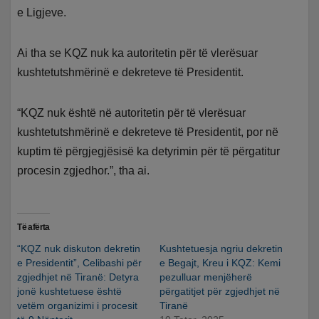
e Ligjeve.
Ai tha se KQZ nuk ka autoritetin për të vlerësuar
kushtetutshmërinë e dekreteve të Presidentit.
“KQZ nuk është në autoritetin për të vlerësuar
kushtetutshmërinë e dekreteve të Presidentit, por në
kuptim të përgjegjësisë ka detyrimin për të përgatitur
procesin zgjedhor.”, tha ai.
Të afërta
“KQZ nuk diskuton dekretin
Kushtetuesja ngriu dekretin
e Presidentit”, Celibashi për
e Begajt, Kreu i KQZ: Kemi
zgjedhjet në Tiranë: Detyra
pezulluar menjëherë
jonë kushtetuese është
përgatitjet për zgjedhjet në
vetëm organizimi i procesit
Tiranë