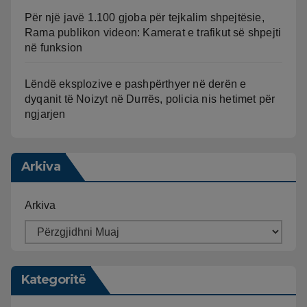
Për një javë 1.100 gjoba për tejkalim shpejtësie,
Rama publikon videon: Kamerat e trafikut së shpejti
në funksion
Lëndë eksplozive e pashpërthyer në derën e
dyqanit të Noizyt në Durrës, policia nis hetimet për
ngjarjen
Arkiva
Arkiva
Kategoritë