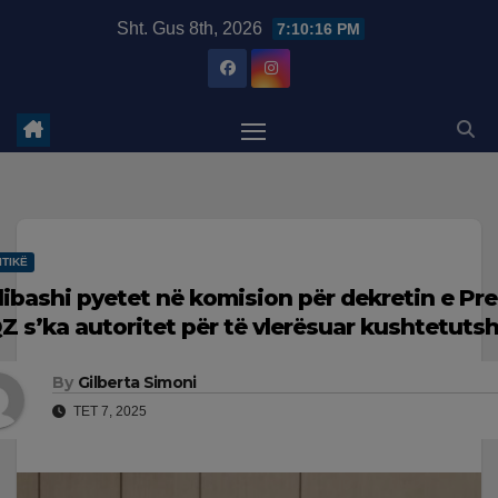
Skip
modal-check
Sht. Gus 8th, 2026
7:10:17 PM
to
content
ITIKË
libashi pyetet në komision për dekretin e Pre
Z s’ka autoritet për të vlerësuar kushtetuts
By
Gilberta Simoni
TET 7, 2025