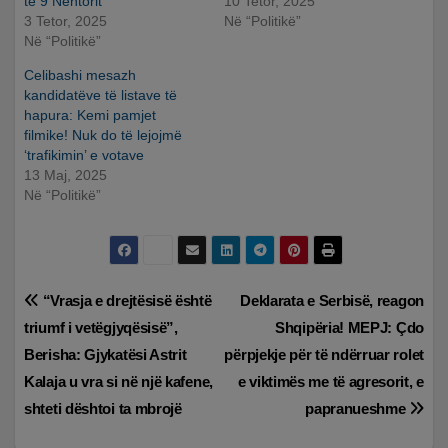
të 9 Nëntorit
10 Tetor, 2025
3 Tetor, 2025
Në “Politikë”
Në “Politikë”
Celibashi mesazh
kandidatëve të listave të
hapura: Kemi pamjet
filmike! Nuk do të lejojmë
‘trafikimin’ e votave
13 Maj, 2025
Në “Politikë”
Lëvizje
“Vrasja e drejtësisë është
Deklarata e Serbisë, reagon
triumf i vetëgjyqësisë”,
Shqipëria! MEPJ: Çdo
te
Berisha: Gjykatësi Astrit
përpjekje për të ndërruar rolet
postimet
Kalaja u vra si në një kafene,
e viktimës me të agresorit, e
shteti dështoi ta mbrojë
papranueshme