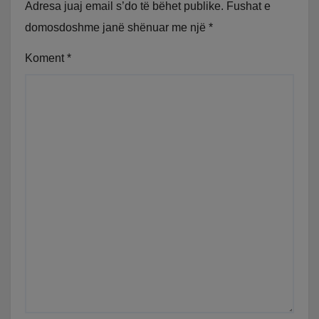
Adresa juaj email s’do të bëhet publike.
Fushat e
domosdoshme janë shënuar me një
*
Koment
*