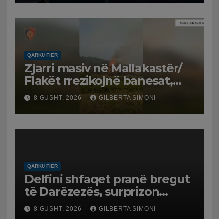
QARKU FIER
Zjarri masiv në Mallakastër/
Flakët rrezikojnë banesat,
Policia evakuon disa familje
8 GUSHT, 2026
GILBERTA SIMONI
në Koilac
QARKU FIER
Delfini shfaqet pranë bregut
të Darëzezës, surprizon
pushuesit dhe banorët
8 GUSHT, 2026
GILBERTA SIMONI