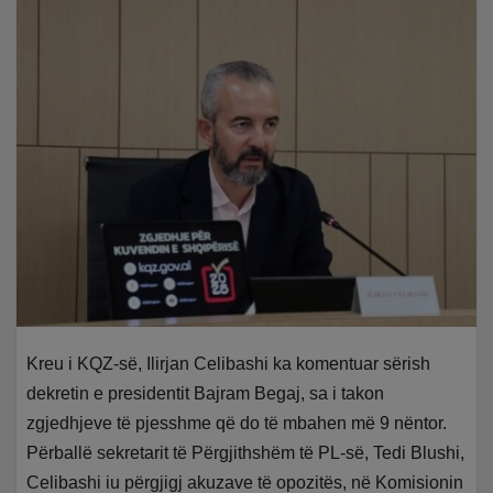
Kreu i KQZ-së, Ilirjan Celibashi ka komentuar sërish
dekretin e presidentit Bajram Begaj, sa i takon
zgjedhjeve të pjesshme që do të mbahen më 9 nëntor.
Përballë sekretarit të Përgjithshëm të PL-së, Tedi Blushi,
Celibashi iu përgjigj akuzave të opozitës, në Komisionin