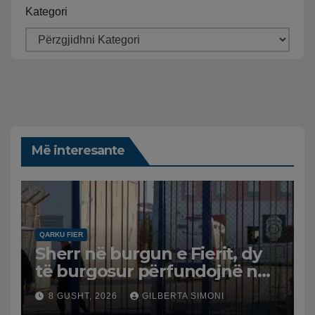
Kategori
Më interesante
QARKU FIER
Sherr në burgun e Fierit, dy
të burgosur përfundojnë në
spital
8 GUSHT, 2026
GILBERTA SIMONI