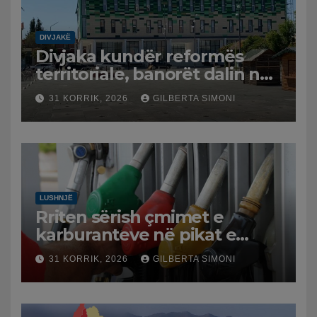
DIVJAKË
Divjaka kundër reformës
territoriale, banorët dalin në
protestë.
31 KORRIK, 2026
GILBERTA SIMONI
LUSHNJË
Rriten sërish çmimet e
karburanteve në pikat e
karburanteve në Lushnjë.
31 KORRIK, 2026
GILBERTA SIMONI
Tensionet në Lindjen e
Mesme shtrenjtojnë naftën
dhe benzinën në vend