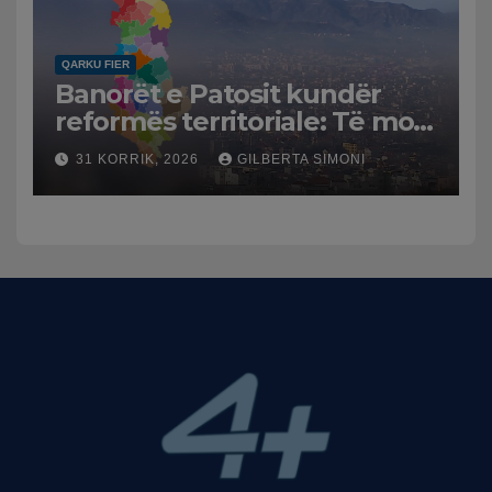
QARKU FIER
Banorët e Patosit kundër
reformës territoriale: Të mos
humbasim identitetin e
31 KORRIK, 2026
GILBERTA SIMONI
qytetit