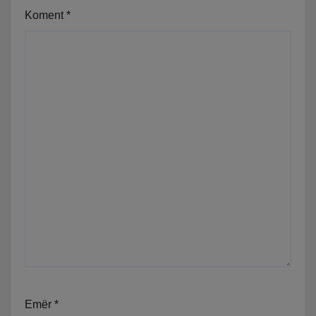
Koment
*
Emër
*