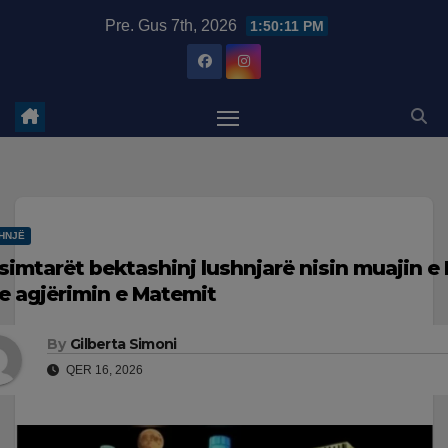
Skip
modal-check
Pre. Gus 7th, 2026
1:50:11 PM
to
content
HNJË
simtarët bektashinj lushnjarë nisin muajin e
e agjërimin e Matemit
By
Gilberta Simoni
QER 16, 2026