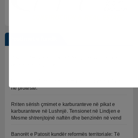
Postimet e fundit
Shkeli “Arrestin në shtëpi” dhe vodhi automjetin,
arrestohet 43-vjeçari
Divjaka kundër reformës territoriale, banorët dalin
në protestë.
Rriten sërish çmimet e karburanteve në pikat e
karburanteve në Lushnjë. Tensionet në Lindjen e
Mesme shtrenjtojnë naftën dhe benzinën në vend
Banorët e Patosit kundër reformës territoriale: Të