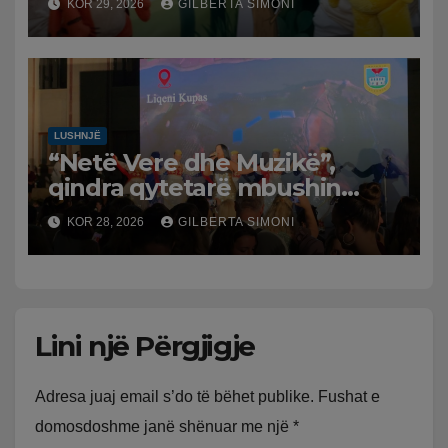
KOR 29, 2026
GILBERTA SIMONI
LUSHNJË
“Netë Vere dhe Muzikë”,
qindra qytetarë mbushin
sheshin e Lushnjës
KOR 28, 2026
GILBERTA SIMONI
Lini një Përgjigje
Adresa juaj email s’do të bëhet publike.
Fushat e
domosdoshme janë shënuar me një
*