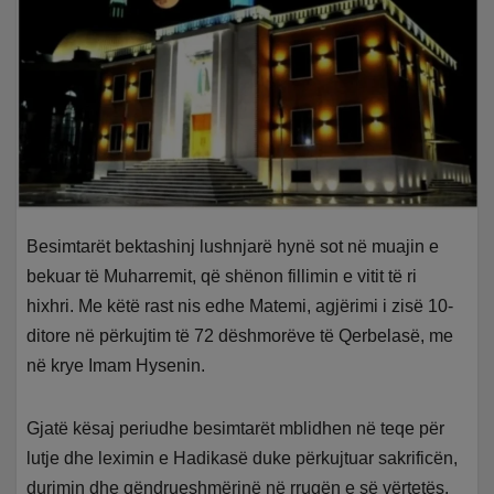
Besimtarët bektashinj lushnjarë hynë sot në muajin e
bekuar të Muharremit, që shënon fillimin e vitit të ri
hixhri. Me këtë rast nis edhe Matemi, agjërimi i zisë 10-
ditore në përkujtim të 72 dëshmorëve të Qerbelasë, me
në krye Imam Hysenin.
Gjatë kësaj periudhe besimtarët mblidhen në teqe për
lutje dhe leximin e Hadikasë duke përkujtuar sakrificën,
durimin dhe qëndrueshmërinë në rrugën e së vërtetës.