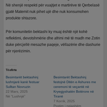
Në shenjë respekti për vuajtjet e martirëve të Qerbelasë
gjatë Matemit nuk pihet ujë dhe nuk konsumohen
produkte shtazore.
Për komunitetin bektashi ky muaj është një kohë
reflektimi, devotshmërie dhe afrimi më të madh me Zotin
duke përcjellë mesazhe paqeje, vëllazërie dhe dashurie
për njerëzimin.
Të afërta
Besimtarët bektashinj
Besimtarët Bektashinj
lushnjarë kanë festuar
festojnë Ditën e Ashures me
Sulltan Novruzin
ceremoni të veçantë në
22 Mars, 2025
Kryegjyshatën Botërore në
Në “Lushnjë”
Tiranë
7 Korrik, 2025
Postim i ngjashëm