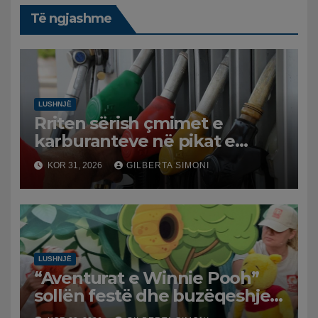
Të ngjashme
LUSHNJË
Rriten sërish çmimet e
karburanteve në pikat e
karburanteve në Lushnjë.
KOR 31, 2026
GILBERTA SIMONI
Tensionet në Lindjen e
Mesme shtrenjtojnë naftën
dhe benzinën në vend
LUSHNJË
“Aventurat e Winnie Pooh”
sollën festë dhe buzëqeshje
për fëmijët në Lushnjë