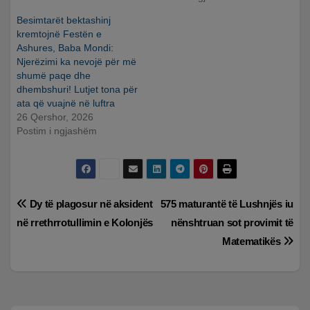
Besimtarët bektashinj
kremtojnë Festën e
Ashures, Baba Mondi:
Njerëzimi ka nevojë për më
shumë paqe dhe
dhembshuri! Lutjet tona për
ata që vuajnë në luftra
26 Qershor, 2026
Postim i ngjashëm
Lëvizje
Dy të plagosur në aksident
575 maturantë të Lushnjës iu
në rrethrrotullimin e Kolonjës
nënshtruan sot provimit të
te
Matematikës
postimet