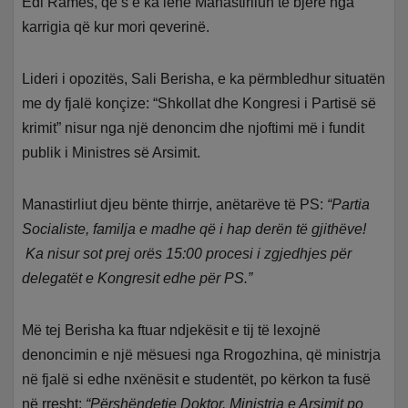
Edi Ramës, që s’e ka lënë Manastirliun të bjerë nga
karrigia që kur mori qeverinë.
Lideri i opozitës, Sali Berisha, e ka përmbledhur situatën
me dy fjalë konçize: “Shkollat dhe Kongresi i Partisë së
krimit” nisur nga një denoncim dhe njoftimi më i fundit
publik i Ministres së Arsimit.
Manastirliut djeu bënte thirrje, anëtarëve të PS:
“Partia
Socialiste, familja e madhe që i hap derën të gjithëve!
Ka nisur sot prej orës 15:00 procesi i zgjedhjes për
delegatët e Kongresit edhe për PS.”
Më tej Berisha ka ftuar ndjekësit e tij të lexojnë
denoncimin e një mësuesi nga Rrogozhina, që ministrja
në fjalë si edhe nxënësit e studentët, po kërkon ta fusë
në rresht:
“Përshëndetje Doktor. Ministrja e Arsimit po