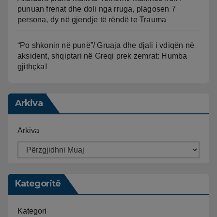
punuan frenat dhe doli nga rruga, plagosen 7
persona, dy në gjendje të rëndë te Trauma
“Po shkonin në punë”/ Gruaja dhe djali i vdiqën në
aksident, shqiptari në Greqi prek zemrat: Humba
gjithçka!
Arkiva
Arkiva
Kategoritë
Kategori