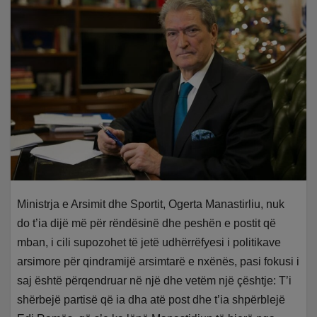
Ministrja e Arsimit dhe Sportit, Ogerta Manastirliu, nuk
do t’ia dijë më për rëndësinë dhe peshën e postit që
mban, i cili supozohet të jetë udhërrëfyesi i politikave
arsimore për qindramijë arsimtarë e nxënës, pasi fokusi i
saj është përqendruar në një dhe vetëm një çështje: T’i
shërbejë partisë që ia dha atë post dhe t’ia shpërblejë