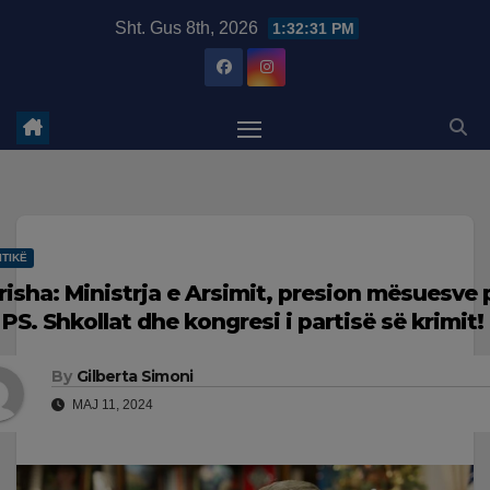
Skip
modal-check
Sht. Gus 8th, 2026
1:32:32 PM
to
content
ITIKË
risha: Ministrja e Arsimit, presion mësuesve 
 PS. Shkollat dhe kongresi i partisë së krimit!
By
Gilberta Simoni
MAJ 11, 2024