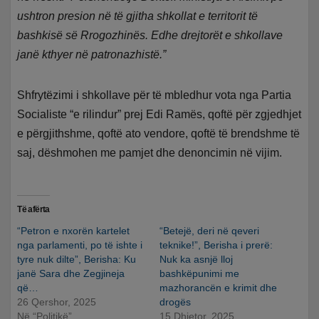
ushtron presion në të gjitha shkollat e territorit të
bashkisë së Rrogozhinës. Edhe drejtorët e shkollave
janë kthyer në patronazhistë.”
Shfrytëzimi i shkollave për të mbledhur vota nga Partia
Socialiste “e rilindur” prej Edi Ramës, qoftë për zgjedhjet
e përgjithshme, qoftë ato vendore, qoftë të brendshme të
saj, dëshmohen me pamjet dhe denoncimin në vijim.
Të afërta
“Petron e nxorën kartelet
“Betejë, deri në qeveri
nga parlamenti, po të ishte i
teknike!”, Berisha i prerë:
tyre nuk dilte”, Berisha: Ku
Nuk ka asnjë lloj
janë Sara dhe Zegjineja
bashkëpunimi me
që…
mazhorancën e krimit dhe
26 Qershor, 2025
drogës
Në “Politikë”
15 Dhjetor, 2025