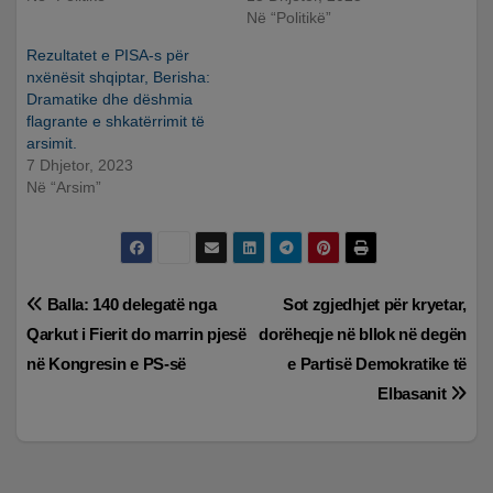
Në “Politikë”
Rezultatet e PISA-s për
nxënësit shqiptar, Berisha:
Dramatike dhe dëshmia
flagrante e shkatërrimit të
arsimit.
7 Dhjetor, 2023
Në “Arsim”
Lëvizje
Balla: 140 delegatë nga
Sot zgjedhjet për kryetar,
Qarkut i Fierit do marrin pjesë
dorëheqje në bllok në degën
te
në Kongresin e PS-së
e Partisë Demokratike të
postimet
Elbasanit