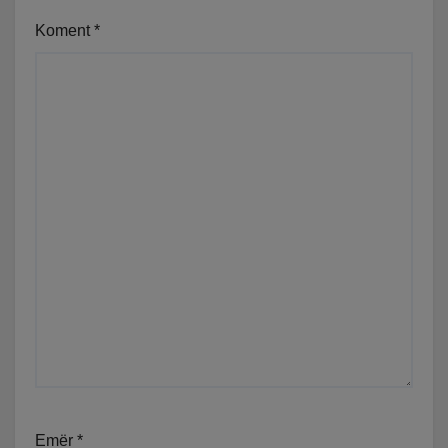
Koment
*
Emër
*