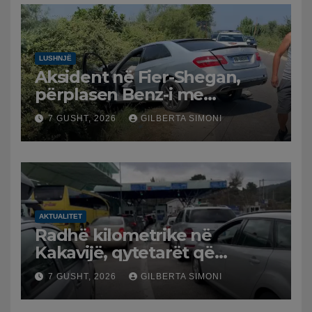
LUSHNJË
Aksident në Fier-Shegan,
përplasen Benz-i me
furgonin, plagoset një i
7 GUSHT, 2026
GILBERTA SIMONI
moshuar
AKTUALITET
Radhë kilometrike në
Kakavijë, qytetarët që
kthehen në Shqipëri
7 GUSHT, 2026
GILBERTA SIMONI
bllokohen në temperatura të
larta, pala greke punon me