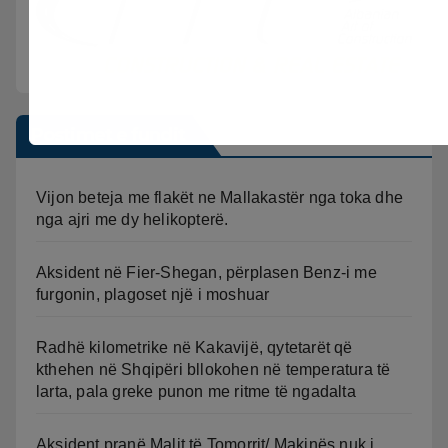
Postimet e fundit
Vijon beteja me flakët ne Mallakastër nga toka dhe
nga ajri me dy helikopterë.
Aksident në Fier-Shegan, përplasen Benz-i me
furgonin, plagoset një i moshuar
Radhë kilometrike në Kakavijë, qytetarët që
kthehen në Shqipëri bllokohen në temperatura të
larta, pala greke punon me ritme të ngadalta
Aksident pranë Malit të Tomorrit/ Makinës nuk i