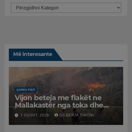
Më interesante
QARKU FIER
Vijon beteja me flakët ne
Mallakastër nga toka dhe
nga ajri me dy helikopterë.
7 GUSHT, 2026
GILBERTA SIMONI