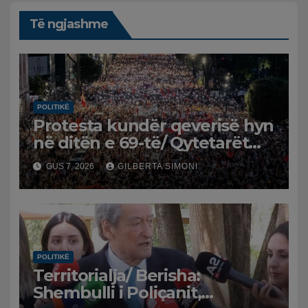
Të ngjashme
POLITIKË
Protesta kundër qeverisë hyn
në ditën e 69-të/ Qytetarët
kërkojnë dorëheqjen e
GUS 7, 2026
GILBERTA SIMONI
panegociueshme të Edi
Ramës
POLITIKË
Territorialja/ Berisha:
Shembulli i Poliçanit,