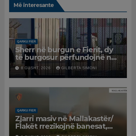
Më interesante
QARKU FIER
Sherr në burgun e Fierit, dy
të burgosur përfundojnë në
spital
8 GUSHT, 2026
GILBERTA SIMONI
QARKU FIER
Zjarri masiv në Mallakastër/
Flakët rrezikojnë banesat,
Policia evakuon disa familje