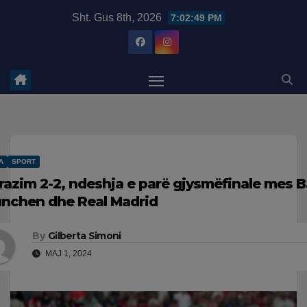
Skip
modal-check
Sht. Gus 8th, 2026
7:02:50 PM
to
content
A
SPORT
razim 2-2, ndeshja e parë gjysmëfinale mes 
nchen dhe Real Madrid
By
Gilberta Simoni
MAJ 1, 2024