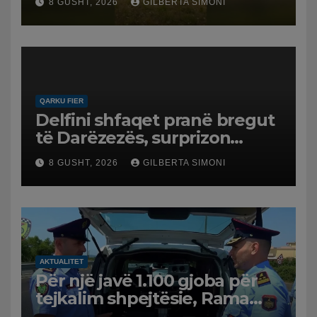
8 GUSHT, 2026
GILBERTA SIMONI
në Koilac
QARKU FIER
Delfini shfaqet pranë bregut
të Darëzezës, surprizon
pushuesit dhe banorët
8 GUSHT, 2026
GILBERTA SIMONI
AKTUALITET
Për një javë 1.100 gjoba për
tejkalim shpejtësie, Rama
publikon videon: Kamerat e