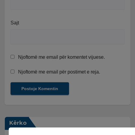
Sajt
Njoftomë me email për komentet vijuese.
Njoftomë me email për postimet e reja.
Kërko