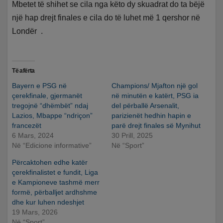
Mbetet të shihet se cila nga këto dy skuadrat do ta bëjë
një hap drejt finales e cila do të luhet më 1 qershor në
Londër .
Të afërta
Bayern e PSG në
Champions/ Mjafton një gol
çerekfinale, gjermanët
në minutën e katërt, PSG ia
tregojnë “dhëmbët” ndaj
del përballë Arsenalit,
Lazios, Mbappe “ndriçon”
parizienët hedhin hapin e
francezët
parë drejt finales së Mynihut
6 Mars, 2024
30 Prill, 2025
Në “Edicione informative”
Në “Sport”
Përcaktohen edhe katër
çerekfinalistet e fundit, Liga
e Kampioneve tashmë merr
formë, përballjet ardhshme
dhe kur luhen ndeshjet
19 Mars, 2026
Në “Sport”