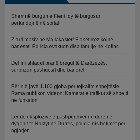
Sherr në burgun e Fierit, dy të burgosur
përfundojnë në spital
Zjarri masiv në Mallakastër/ Flakët rrezikojnë
banesat, Policia evakuon disa familje në Koilac
Delfini shfaqet pranë bregut të Darëzezës,
surprizon pushuesit dhe banorët
Për një javë 1.100 gjoba për tejkalim shpejtësie,
Rama publikon videon: Kamerat e trafikut së shpejti
në funksion
Lëndë eksplozive e pashpërthyer në derën e
dyqanit të Noizyt në Durrës, policia nis hetimet për
ngjarjen