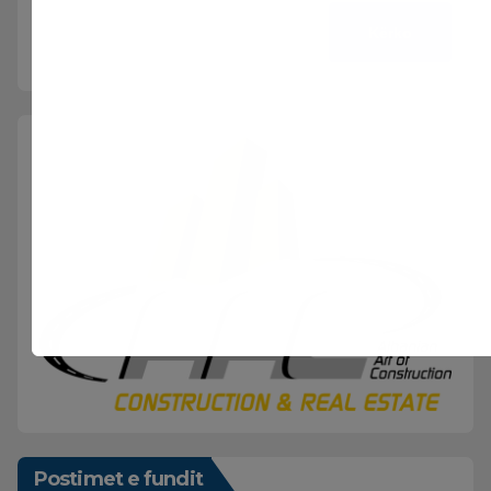
Kërko
Postimet e fundit