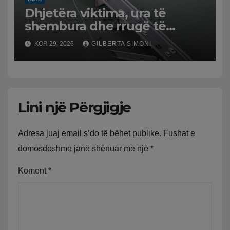
Dhjetëra viktima, ura të
shembura dhe rrugë të
dëmtuara! Japonia goditet
KOR 29, 2026
GILBERTA SIMONI
nga tërmeti i fuqishëm,
qindra mijëra të evakuuar
Lini një Përgjigje
Adresa juaj email s’do të bëhet publike.
Fushat e
domosdoshme janë shënuar me një
*
Koment
*