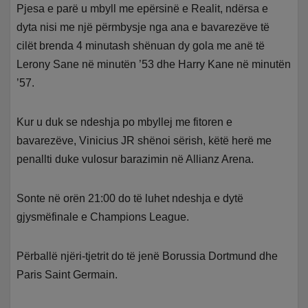
Pjesa e parë u mbyll me epërsinë e Realit, ndërsa e
dyta nisi me një përmbysje nga ana e bavarezëve të
cilët brenda 4 minutash shënuan dy gola me anë të
Lerony Sane në minutën ’53 dhe Harry Kane në minutën
’57.
Kur u duk se ndeshja po mbyllej me fitoren e
bavarezëve, Vinicius JR shënoi sërish, këtë herë me
penallti duke vulosur barazimin në Allianz Arena.
Sonte në orën 21:00 do të luhet ndeshja e dytë
gjysmëfinale e Champions League.
Përballë njëri-tjetrit do të jenë Borussia Dortmund dhe
Paris Saint Germain.