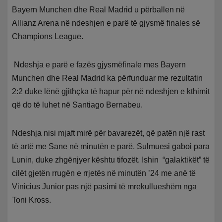
Bayern Munchen dhe Real Madrid u përballen në
Allianz Arena në ndeshjen e parë të gjysmë finales së
Champions League.
Ndeshja e parë e fazës gjysmëfinale mes Bayern
Munchen dhe Real Madrid ka përfunduar me rezultatin
2:2 duke lënë gjithçka të hapur për në ndeshjen e kthimit
që do të luhet në Santiago Bernabeu.
Ndeshja nisi mjaft mirë për bavarezët, që patën një rast
të artë me Sane në minutën e parë. Sulmuesi gaboi para
Lunin, duke zhgënjyer kështu tifozët. Ishin “galaktikët” të
cilët gjetën rrugën e rrjetës në minutën ’24 me anë të
Vinicius Junior pas një pasimi të mrekullueshëm nga
Toni Kross.