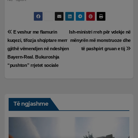
Lëvizje
E veshur me flamurin
Ish-ministri rreh për vdekje në
kuqezi, tifozja shqiptare merr
mënyrën më monstruoze dhe
te
gjithë vëmendjen në ndeshjen
të pashpirt gruan e tij
postimet
Bayern-Real. Bukuroshja
“pushton” rrjetet sociale
Të ngjashme