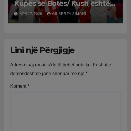
Kupës së Botës/ Kush është
Slavko Vincic, arbitri që do të
KOR 17, 2026
GILBERTA SIMONI
vërë drejtësi në Spanjë-
Argjentinë
Lini një Përgjigje
Adresa juaj email s’do të bëhet publike.
Fushat e
domosdoshme janë shënuar me një
*
Koment
*