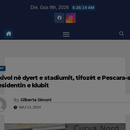
Skip
modal-check
Die. Gus 9th, 2026
6:26:15 AM
to
content
RT
kivol në dyert e stadiumit, tifozët e Pescara
esidentin e klubit
By
Gilberta Simoni
MAJ 14, 2024