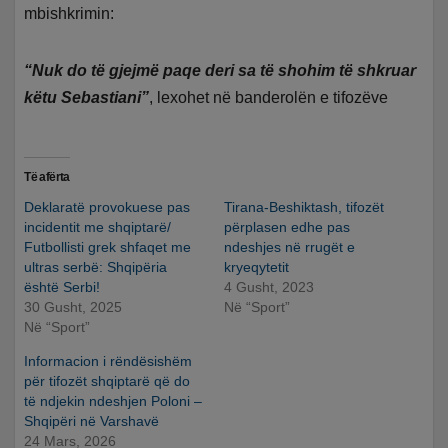
mbishkrimin:
“Nuk do të gjejmë paqe deri sa të shohim të shkruar
këtu Sebastiani”
, lexohet në banderolën e tifozëve
Të afërta
Deklaratë provokuese pas
Tirana-Beshiktash, tifozët
incidentit me shqiptarë/
përplasen edhe pas
Futbollisti grek shfaqet me
ndeshjes në rrugët e
ultras serbë: Shqipëria
kryeqytetit
është Serbi!
4 Gusht, 2023
30 Gusht, 2025
Në “Sport”
Në “Sport”
Informacion i rëndësishëm
për tifozët shqiptarë që do
të ndjekin ndeshjen Poloni –
Shqipëri në Varshavë
24 Mars, 2026