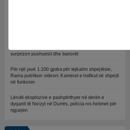
Sherr në burgun e Fierit, dy të burgosur
përfundojnë në spital
Zjarri masiv në Mallakastër/ Flakët rrezikojnë
banesat, Policia evakuon disa familje në Koilac
Delfini shfaqet pranë bregut të Darëzezës,
surprizon pushuesit dhe banorët
Për një javë 1.100 gjoba për tejkalim shpejtësie,
Rama publikon videon: Kamerat e trafikut së shpejti
në funksion
Lëndë eksplozive e pashpërthyer në derën e
dyqanit të Noizyt në Durrës, policia nis hetimet për
ngjarjen