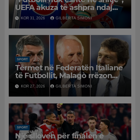
UEFA akuza të ashpra ndaj
Infantinos: Bojkot, nëse nuk
KOR 31, 2026
GILBERTA SIMONI
ka reflektim
SPORT
Tërmet në Federatën Italiane
të Futbollit, Malagò rrëzon
Pirlon, Maldini-Leonardo drejt
KOR 27, 2026
GILBERTA SIMONI
dorëheqjes
SPORT
Një slloven për finalen e