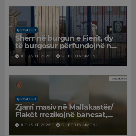
QARKU FIER
Sherr në burgun e Fierit, dy
të burgosur përfundojnë në
spital
8 GUSHT, 2026
GILBERTA SIMONI
QARKU FIER
Zjarri masiv në Mallakastër/
Flakët rrezikojnë banesat,
Policia evakuon disa familje
8 GUSHT, 2026
GILBERTA SIMONI
në Koilac