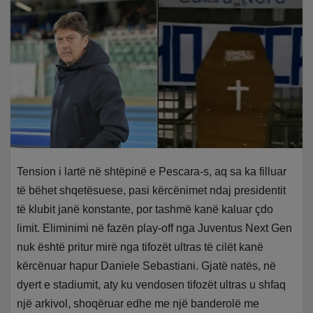
Tension i lartë në shtëpinë e Pescara-s, aq sa ka filluar
të bëhet shqetësuese, pasi kërcënimet ndaj presidentit
të klubit janë konstante, por tashmë kanë kaluar çdo
limit. Eliminimi në fazën play-off nga Juventus Next Gen
nuk është pritur mirë nga tifozët ultras të cilët kanë
kërcënuar hapur Daniele Sebastiani. Gjatë natës, në
dyert e stadiumit, aty ku vendosen tifozët ultras u shfaq
një arkivol, shoqëruar edhe me një banderolë me