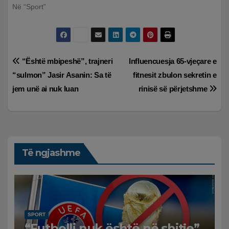
Në “Sport”
Lëvizje
“Është mbipeshë”, trajneri
Influencuesja 65-vjeçare e
“sulmon” Jasir Asanin: Sa të
fitnesit zbulon sekretin e
te
jem unë ai nuk luan
rinisë së përjetshme
postimet
Të ngjashme
SPORT
“Futbolli nuk është në shitje”,