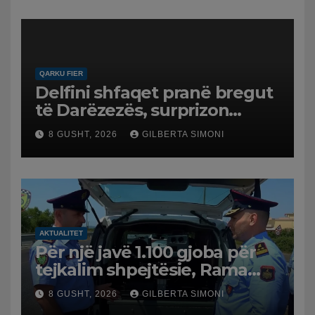
QARKU FIER
Delfini shfaqet pranë bregut
të Darëzezës, surprizon
pushuesit dhe banorët
8 GUSHT, 2026
GILBERTA SIMONI
AKTUALITET
Për një javë 1.100 gjoba për
tejkalim shpejtësie, Rama
publikon videon: Kamerat e
8 GUSHT, 2026
GILBERTA SIMONI
trafikut së shpejti në