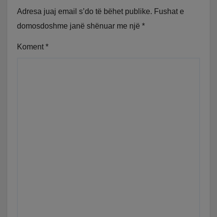
Adresa juaj email s’do të bëhet publike.
Fushat e
domosdoshme janë shënuar me një
*
Koment
*