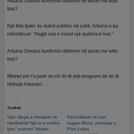
Arbana Osmani konfirmoi rikthimin në ekran me këto
foto?
Një foto tjetër, ku duket publiku në sallë, Arbana e ka
mbishkruar: “Asgjë nuk e mund një audiencë live.”
Arbana Osmani konfirmoi rikthimin në ekran me këto
foto?
Mbetet për t’u parë se cili do të jetë programi që do të
rikthejë Arbanën.
Të afërta
Vijon djegia e mbetjeve në
Pas kritikave në rrjet,
Hardhishtë/ Një re e madhe
reagon Blerta, partnerja e
tymi “pushton” fshatin,
Princ Lekës