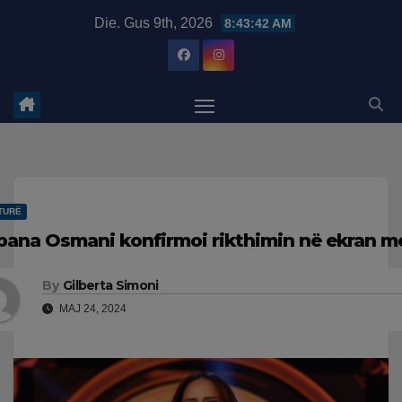
Skip
modal-check
Die. Gus 9th, 2026
8:43:43 AM
to
content
TURË
bana Osmani konfirmoi rikthimin në ekran m
By
Gilberta Simoni
MAJ 24, 2024