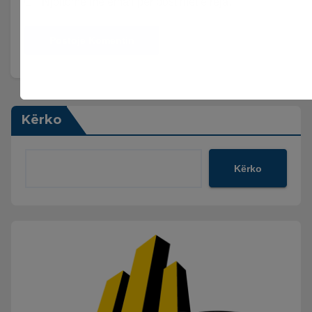
Njoftomë me email për postimet e reja.
Kërko
Kërko