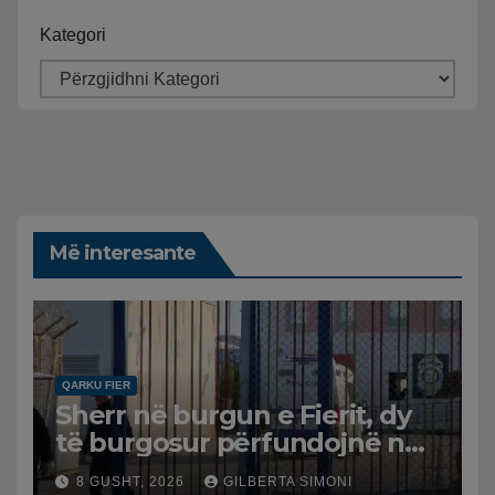
Kategori
Më interesante
QARKU FIER
Sherr në burgun e Fierit, dy
të burgosur përfundojnë në
spital
8 GUSHT, 2026
GILBERTA SIMONI