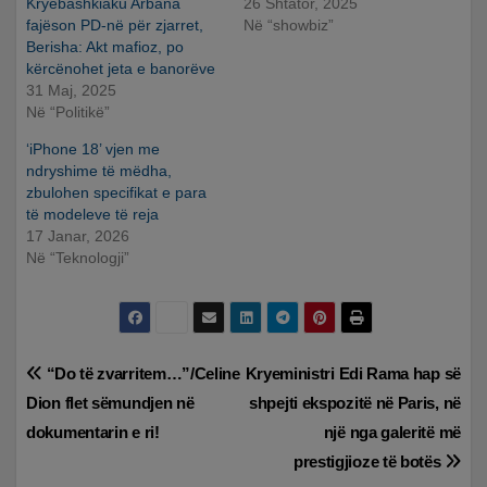
Kryebashkiaku Arbana
26 Shtator, 2025
fajëson PD-në për zjarret,
Në “showbiz”
Berisha: Akt mafioz, po
kërcënohet jeta e banorëve
31 Maj, 2025
Në “Politikë”
‘iPhone 18’ vjen me
ndryshime të mëdha,
zbulohen specifikat e para
të modeleve të reja
17 Janar, 2026
Në “Teknologji”
Lëvizje
“Do të zvarritem…”/Celine
Kryeministri Edi Rama hap së
Dion flet sëmundjen në
shpejti ekspozitë në Paris, në
te
dokumentarin e ri!
një nga galeritë më
postimet
prestigjioze të botës