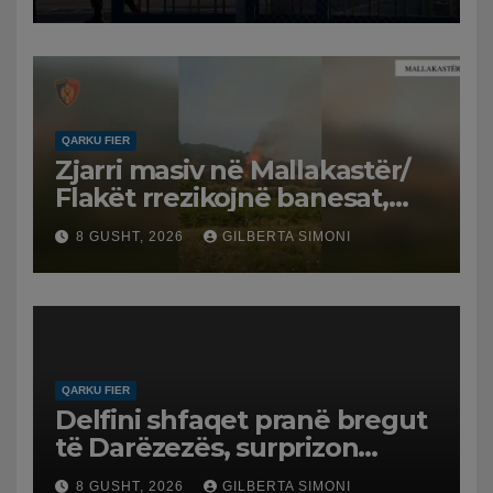
QARKU FIER
Zjarri masiv në Mallakastër/
Flakët rrezikojnë banesat,
Policia evakuon disa familje
8 GUSHT, 2026
GILBERTA SIMONI
në Koilac
QARKU FIER
Delfini shfaqet pranë bregut
të Darëzezës, surprizon
pushuesit dhe banorët
8 GUSHT, 2026
GILBERTA SIMONI