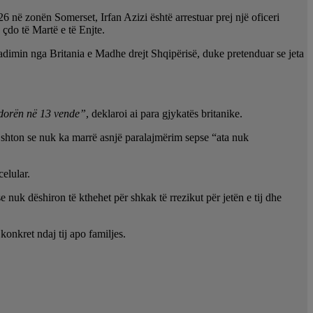
ë zonën Somerset, Irfan Azizi është arrestuar prej një oficeri
 çdo të Martë e të Enjte.
tradimin nga Britania e Madhe drejt Shqipërisë, duke pretenduar se jeta
dorën në 13 vende”
, deklaroi ai para gjykatës britanike.
rsa shton se nuk ka marrë asnjë paralajmërim sepse “ata nuk
celular.
 nuk dëshiron të kthehet për shkak të rrezikut për jetën e tij dhe
konkret ndaj tij apo familjes.