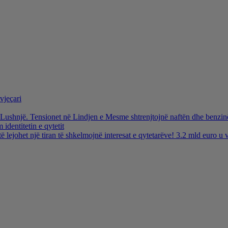
vjeçari
ë Lushnjë. Tensionet në Lindjen e Mesme shtrenjtojnë naftën dhe benzi
identitetin e qytetit
të lejohet një tiran të shkelmojnë interesat e qytetarëve! 3.2 mld euro 