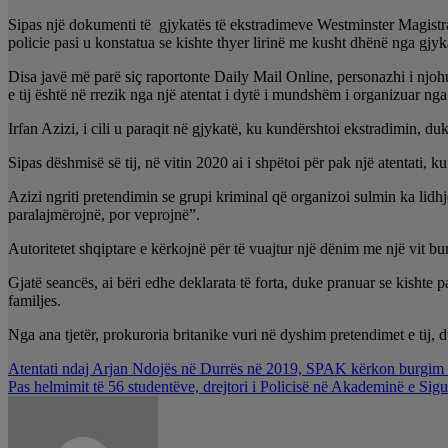
Sipas një dokumenti të gjykatës të ekstradimeve Westminster Magistr
policie pasi u konstatua se kishte thyer lirinë me kusht dhënë nga gjyk
Disa javë më parë siç raportonte Daily Mail Online, personazhi i njohur
e tij është në rrezik nga një atentat i dytë i mundshëm i organizuar ng
Irfan Azizi, i cili u paraqit në gjykatë, ku kundërshtoi ekstradimin, du
Sipas dëshmisë së tij, në vitin 2020 ai i shpëtoi për pak një atentati,
Azizi ngriti pretendimin se grupi kriminal që organizoi sulmin ka lidhje
paralajmërojnë, por veprojnë”.
Autoritetet shqiptare e kërkojnë për të vuajtur një dënim me një vit bu
Gjatë seancës, ai bëri edhe deklarata të forta, duke pranuar se kishte 
familjes.
Nga ana tjetër, prokuroria britanike vuri në dyshim pretendimet e tij, 
Lëvizje
Atentati ndaj Arjan Ndojës në Durrës në 2019, SPAK kërkon burgim t
Pas helmimit të 56 studentëve, drejtori i Policisë në Akademinë e Sig
te
postimet