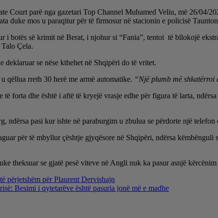
ate Court parë nga gazetari Top Channel Muhamed Veliu, më 26/04/2026 n
ata duke mos u paraqitur për të firmosur në stacionin e policisë Taunton
 i botës së krimit në Berat, i njohur si “Fania”, tentoi të bllokojë eks
a Talo Çela.
ke deklaruar se nëse kthehet në Shqipëri do të vritet.
 ku u qëllua rreth 30 herë me armë automatike.
“Një plumb më shkatërroi 
 të forta dhe është i aftë të kryejë vrasje edhe për figura të larta, ndë
rg, ndërsa pasi kur ishte në paraburgim u zbulua se përdorte një telefon 
paguar për të mbyllur çështje gjyqësore në Shqipëri, ndërsa këmbënguli se
duke theksuar se gjatë pesë viteve në Angli nuk ka pasur asnjë kërcënim 
ë përjetshëm për Plaurent Dervishajn
urisë: Besimi i qytetarëve është pasuria jonë më e madhe