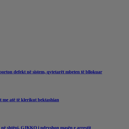
porton defekt në sistem, qytetarët mbeten të bllokuar
et me atë të klerikut bektashian
t’ në shtëpi, GJKKO i ndryshon masën e arrestit