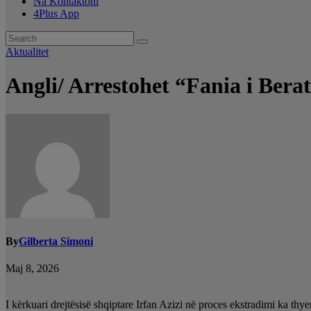
Na Kontaktoni
4Plus App
Aktualitet
Angli/ Arrestohet “Fania i Berati
By
Gilberta Simoni
Maj 8, 2026
I kërkuari drejtësisë shqiptare Irfan Azizi në proces ekstradimi ka thye