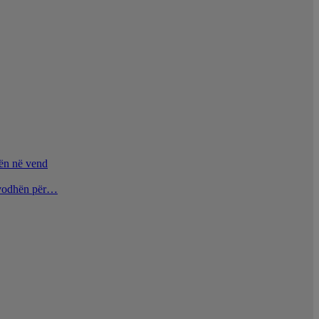
nën në vend
u vodhën për…