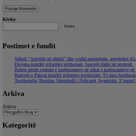
Kërko
Kërko
Postimet e fundit
Shkeli “Arrestin në shtëpi” dhe vodhi automjetin, arrestohet 43-
Divjaka kundër reformës territoriale, banorët dalin në protestë.
Rriten sërish çmimet e karburanteve në pikat e karburanteve n
Banorët e Patosit kundër reformës territoriale: Të mos humbasim 
Territorialja/ Berisha: Shembulli i Poliçanit, frymëzim. S’mund 
Arkiva
Arkiva
Kategoritë