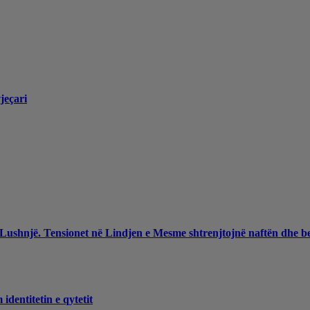
jeçari
 Lushnjë. Tensionet në Lindjen e Mesme shtrenjtojnë naftën dhe b
dentitetin e qytetit