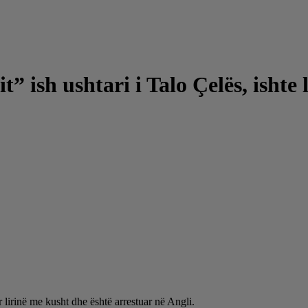
t” ish ushtari i Talo Çelës, ishte 
r lirinë me kusht dhe është arrestuar në Angli.