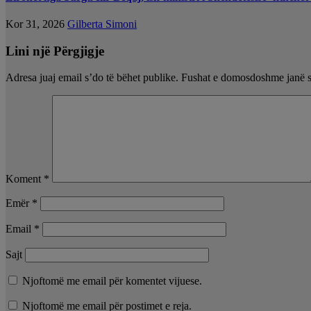
Kor 31, 2026
Gilberta Simoni
Lini një Përgjigje
Adresa juaj email s’do të bëhet publike.
Fushat e domosdoshme janë 
Koment
*
Emër
*
Email
*
Sajt
Njoftomë me email për komentet vijuese.
Njoftomë me email për postimet e reja.