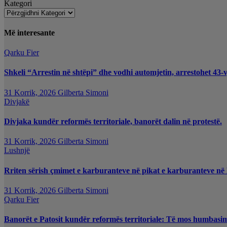
Kategori
Më interesante
Qarku Fier
Shkeli “Arrestin në shtëpi” dhe vodhi automjetin, arrestohet 43-v
31 Korrik, 2026
Gilberta Simoni
Divjakë
Divjaka kundër reformës territoriale, banorët dalin në protestë.
31 Korrik, 2026
Gilberta Simoni
Lushnjë
Rriten sërish çmimet e karburanteve në pikat e karburanteve në
31 Korrik, 2026
Gilberta Simoni
Qarku Fier
Banorët e Patosit kundër reformës territoriale: Të mos humbasim i