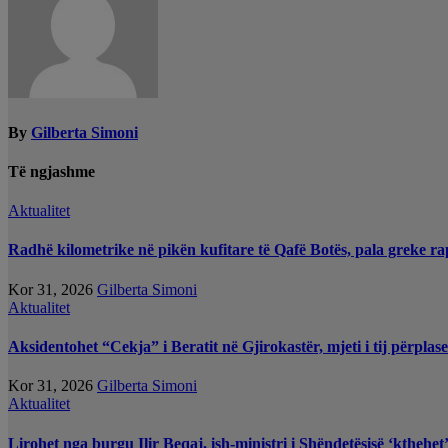
By
Gilberta Simoni
Të ngjashme
Aktualitet
Radhë kilometrike në pikën kufitare të Qafë Botës, pala greke ra
Kor 31, 2026
Gilberta Simoni
Aktualitet
Aksidentohet “Cekja” i Beratit në Gjirokastër, mjeti i tij përplas
Kor 31, 2026
Gilberta Simoni
Aktualitet
Lirohet nga burgu Ilir Beqaj, ish-ministri i Shëndetësisë ‘kthehe