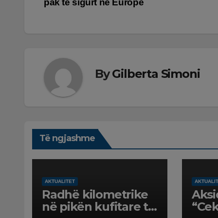
pak të sigurt në Europë
te
postimet
By
Gilberta Simoni
Të ngjashme
AKTUALITET
AKTUALI
Radhë kilometrike
Aksi
në pikën kufitare të
“Cek