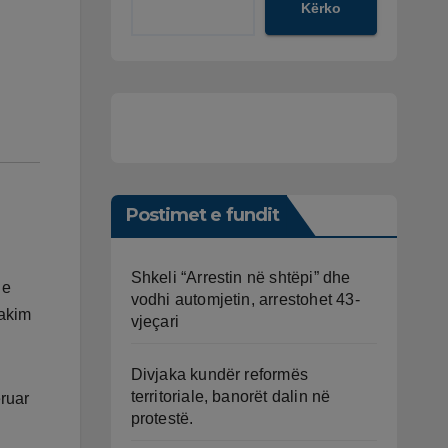
Kërko
Postimet e fundit
Shkeli “Arrestin në shtëpi” dhe
 e
vodhi automjetin, arrestohet 43-
takim
vjeçari
Divjaka kundër reformës
territoriale, banorët dalin në
eruar
protestë.