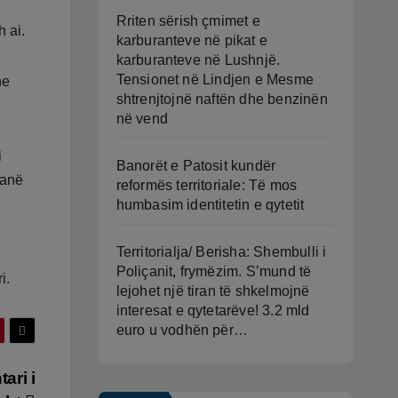
Rriten sërish çmimet e
h ai.
karburanteve në pikat e
karburanteve në Lushnjë.
Tensionet në Lindjen e Mesme
he
shtrenjtojnë naftën dhe benzinën
në vend
i
Banorët e Patosit kundër
janë
reformës territoriale: Të mos
humbasim identitetin e qytetit
Territorialja/ Berisha: Shembulli i
Poliçanit, frymëzim. S’mund të
i.
lejohet një tiran të shkelmojnë
interesat e qytetarëve! 3.2 mld
euro u vodhën për…
ari i