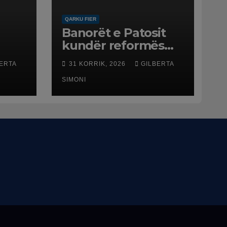
QARKU FIER
Banorët e Patosit
kundër reformës
ë
territoriale: Të mos
ERTA
31 KORRIK, 2026
GILBERTA
humbasim
ë
identitetin e qytetit
SIMONI
net
esme
ftën
ë