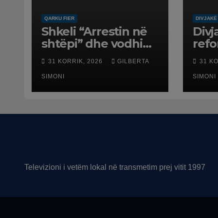
QARKU FIER
DIVJAKË
Shkeli “Arrestin në
Divj
shtëpi” dhe vodhi
ref
automjetin,
terr
31 KORRIK, 2026
GILBERTA
31 K
arrestohet 43-
dali
vjeçari
SIMONI
SIMONI
Televizioni i vetëm lokal në transmetim prej vitit 1997