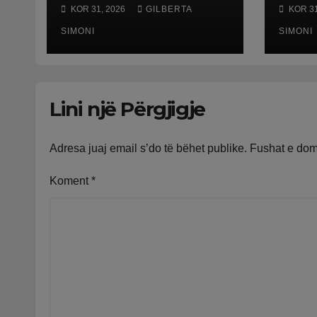
Qafë Botës, pala
Gjiro
KOR 31, 2026
GILBERTA
KOR 31
greke raporton
tij 
defekt në sistem,
SIMONI
të k
SIMONI
qytetarët mbeten
bekt
të bllokuar
Lini një Përgjigje
Adresa juaj email s’do të bëhet publike.
Fushat e do
Koment
*