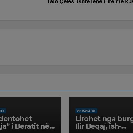
Talo Çelës, ishte lënë i lirë me k
TET
AKTUALITET
dentohet
Lirohet nga bur
ja” i Beratit në
Ilir Beqaj, ish-