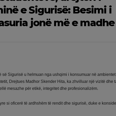
në e Sigurisë: Besimi i
pasuria jonë më e madhe
ë së Sigurisë u helmuan nga ushqimi i konsumuar në ambientet
Shtetit, Drejtues Madhor Skender Hita, ka zhvilluar një vizitë dhe 
llë mesazhe për etikë, integritet dhe profesionalizëm.
 tyre si oficerë të ardhshëm të rendit dhe sigurisë, duke e konsid