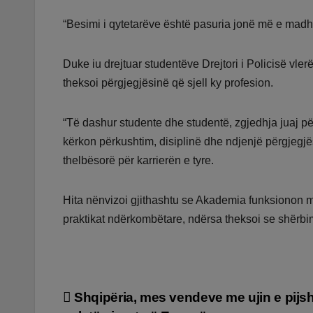
“Besimi i qytetarëve është pasuria jonë më e madhe.
Duke iu drejtuar studentëve Drejtori i Policisë vle
theksoi përgjegjësinë që sjell ky profesion.
“Të dashur studente dhe studentë, zgjedhja juaj pë
kërkon përkushtim, disiplinë dhe ndjenjë përgjegjësi
thelbësorë për karrierën e tyre.
Hita nënvizoi gjithashtu se Akademia funksionon
praktikat ndërkombëtare, ndërsa theksoi se shërb
Lëvizje
Shqipëria, mes vendeve me ujin e pij