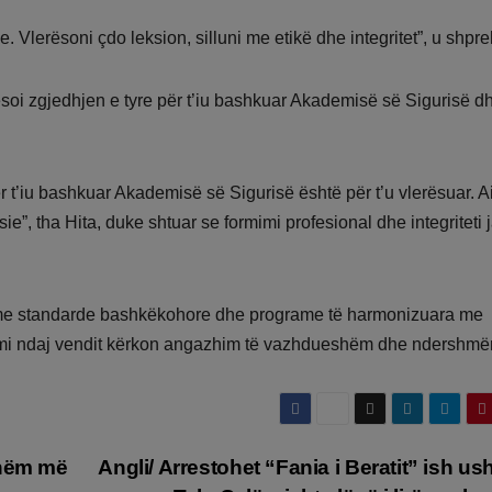
 Vlerësoni çdo leksion, silluni me etikë dhe integritet”, u shpre
rësoi zgjedhjen e tyre për t’iu bashkuar Akademisë së Sigurisë d
r t’iu bashkuar Akademisë së Sigurisë është për t’u vlerësuar. A
e”, tha Hita, duke shtuar se formimi profesional dhe integriteti 
 me standarde bashkëkohore dhe programe të harmonizuara me
imi ndaj vendit kërkon angazhim të vazhdueshëm dhe ndershmër
shëm më
Angli/ Arrestohet “Fania i Beratit” ish usht