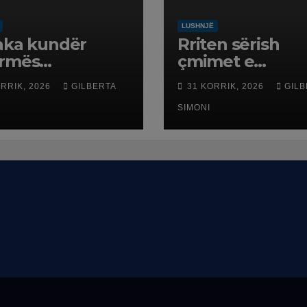
LUSHNJË
aka kundër
Rriten sërish
ormës
çmimet e
itoriale, banorët
karburanteve n
ORRIK, 2026
GILBERTA
31 KORRIK, 2026
GILB
n në protestë.
pikat e
karburanteve n
SIMONI
Lushnjë. Tensio
në Lindjen e M
shtrenjtojnë na
dhe benzinën n
vend