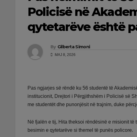
Policisë në Akademi
qytetarëve është 
By
Gilberta Simoni
MAJ 8, 2026
Pas ngjarjes së rëndë ku 56 studentë të Akademis
institucionit, Drejtori i Përgjithshëm i Policisë së 
me studentët dhe punonjësit në trajnim, duke përcje
Në fjalën e tij, Hita theksoi rëndësinë e misionit të
besimin e qytetarëve si themel të punës policore.