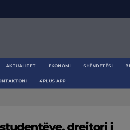
AKTUALITET
EKONOMI
SHËNDETËSI
B
ONTAKTONI
4PLUS APP
studentëve, drejtori i