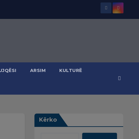
UJQËSI
ARSIM
KULTURË
Kërko