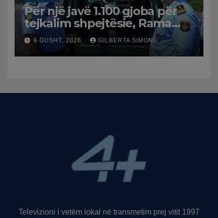
Për një javë 1.100 gjoba për
tejkalim shpejtësie, Rama
publikon videon: Kamerat e
8 GUSHT, 2026
GILBERTA SIMONI
trafikut së shpejti në
funksion
Televizioni i vetëm lokal në transmetim prej vitit 1997