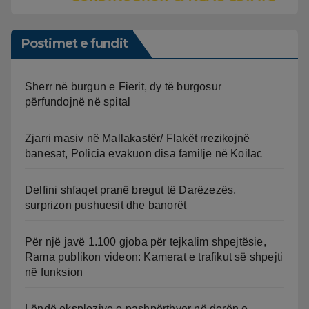
Postimet e fundit
Sherr në burgun e Fierit, dy të burgosur
përfundojnë në spital
Zjarri masiv në Mallakastër/ Flakët rrezikojnë
banesat, Policia evakuon disa familje në Koilac
Delfini shfaqet pranë bregut të Darëzezës,
surprizon pushuesit dhe banorët
Për një javë 1.100 gjoba për tejkalim shpejtësie,
Rama publikon videon: Kamerat e trafikut së shpejti
në funksion
Lëndë eksplozive e pashpërthyer në derën e