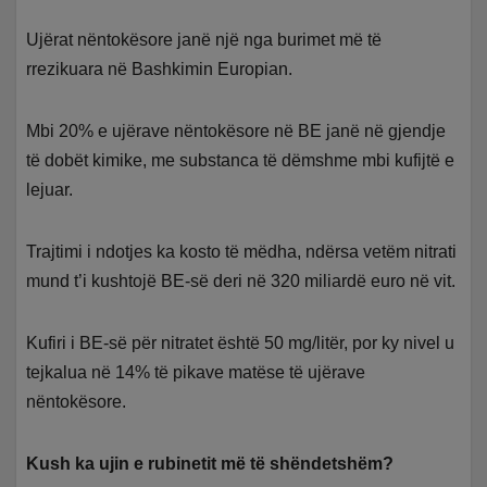
Ujërat nëntokësore janë një nga burimet më të
rrezikuara në Bashkimin Europian.
Mbi 20% e ujërave nëntokësore në BE janë në gjendje
të dobët kimike, me substanca të dëmshme mbi kufijtë e
lejuar.
Trajtimi i ndotjes ka kosto të mëdha, ndërsa vetëm nitrati
mund t’i kushtojë BE-së deri në 320 miliardë euro në vit.
Kufiri i BE-së për nitratet është 50 mg/litër, por ky nivel u
tejkalua në 14% të pikave matëse të ujërave
nëntokësore.
Kush ka ujin e rubinetit më të shëndetshëm?