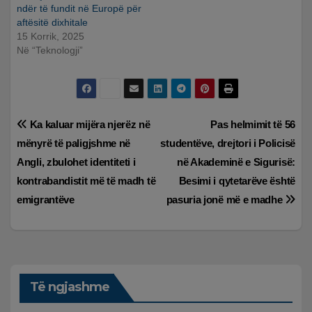
ndër të fundit në Europë për
aftësitë dixhitale
15 Korrik, 2025
Në “Teknologji”
Lëvizje
Ka kaluar mijëra njerëz në
Pas helmimit të 56
mënyrë të paligjshme në
studentëve, drejtori i Policisë
te
Angli, zbulohet identiteti i
në Akademinë e Sigurisë:
postimet
kontrabandistit më të madh të
Besimi i qytetarëve është
emigrantëve
pasuria jonë më e madhe
Të ngjashme