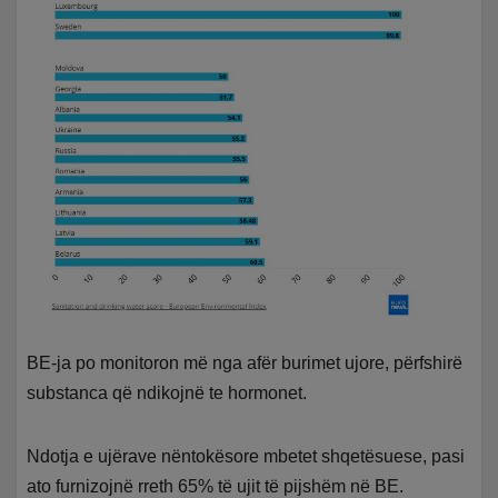
BE-ja po monitoron më nga afër burimet ujore, përfshirë
substanca që ndikojnë te hormonet.
Ndotja e ujërave nëntokësore mbetet shqetësuese, pasi
ato furnizojnë rreth 65% të ujit të pijshëm në BE.