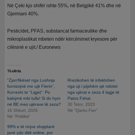
Në Çeki kjo shifër ishte 55%, në Belgjikë 41% dhe në
Gjermani 40%.
Pesticidet, PFAS, substancat farmaceutike dhe
mikroplastikat mbeten ndër kërcënimet kryesore për
cilësinë e ujit./ Euronews
Të afërta
“Zjarrfikëset nga Lushnja
Rrezikohen të infektohen
furnizojnë me ujë Fierin”,
nga uji i pijshëm që ndotet
Korreshi te “Ligjet”: Po
nga ujërat e zeza 4 lagje të
kalojmë mbi tulla! Si do hyni
Patos Fshat.
në BE mes ujërave të zeza?
30 Tetor, 2023
16 Shkurt, 2026
Në “Qarku Fier”
Në “Politikë”
99% e të rinjve shqiptarë
janë çdo ditë online, por