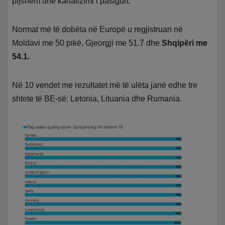
pijshëm dhe kanalizimi i pasigurt.
Normat më të dobëta në Europë u regjistruan në
Moldavi me 50 pikë, Gjeorgji me 51.7 dhe
Shqipëri me
54.1.
Në 10 vendet me rezultatet më të ulëta janë edhe tre
shtete të BE-së: Letonia, Lituania dhe Rumania.