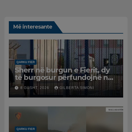
Më interesante
QARKU FIER
Sherr në burgun e Fierit, dy
të burgosur përfundojnë në
spital
8 GUSHT, 2026
GILBERTA SIMONI
QARKU FIER