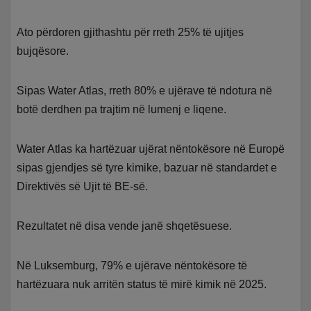
Ato përdoren gjithashtu për rreth 25% të ujitjes
bujqësore.
Sipas Water Atlas, rreth 80% e ujërave të ndotura në
botë derdhen pa trajtim në lumenj e liqene.
Water Atlas ka hartëzuar ujërat nëntokësore në Europë
sipas gjendjes së tyre kimike, bazuar në standardet e
Direktivës së Ujit të BE-së.
Rezultatet në disa vende janë shqetësuese.
Në Luksemburg, 79% e ujërave nëntokësore të
hartëzuara nuk arritën status të mirë kimik në 2025.