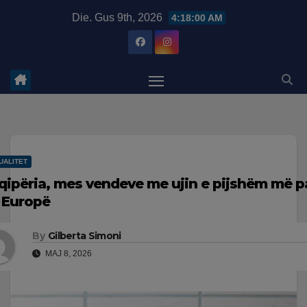
Skip
modal-check
Die. Gus 9th, 2026
4:18:02 AM
to
content
UALITET
qipëria, mes vendeve me ujin e pijshëm më pa
 Europë
By
Gilberta Simoni
MAJ 8, 2026