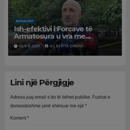
AKTUALITET
Ish-efektivi i Forcave të
Armatosura u vra me
kallashnikov nga shoku i
GUS 8, 2026
GILBERTA SIMONI
fëmijërisë, zv. drejtori i
Hetimit: Kishin konflikt të
mbartur prej disa kohësh
Lini një Përgjigje
Adresa juaj email s’do të bëhet publike.
Fushat e
domosdoshme janë shënuar me një
*
Koment
*