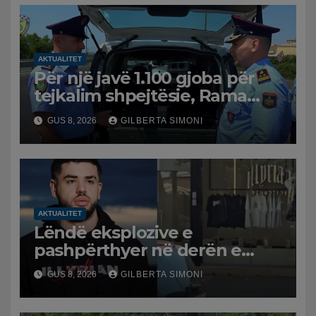
AKTUALITET
Për një javë 1.100 gjoba për
tejkalim shpejtësie, Rama
publikon videon: Kamerat e
GUS 8, 2026
GILBERTA SIMONI
trafikut së shpejti në
funksion
AKTUALITET
Lëndë eksplozive e
pashpërthyer në derën e
dyqanit të Noizyt në Durrës,
GUS 8, 2026
GILBERTA SIMONI
policia nis hetimet për
ngjarjen