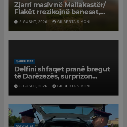
Zjarri masiv në Mallakastër/
Flakët rrezikojnë banesat,
Policia evakuon disa familje
8 GUSHT, 2026
GILBERTA SIMONI
në Koilac
QARKU FIER
Delfini shfaqet pranë bregut
të Darëzezës, surprizon
pushuesit dhe banorët
8 GUSHT, 2026
GILBERTA SIMONI
AKTUALITET