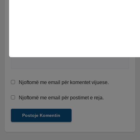
Email
*
Sajt
Njoftomë me email për komentet vijuese.
Njoftomë me email për postimet e reja.