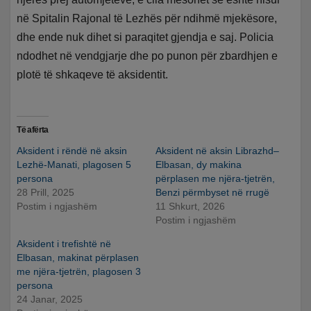
në Spitalin Rajonal të Lezhës për ndihmë mjekësore,
dhe ende nuk dihet si paraqitet gjendja e saj. Policia
ndodhet në vendgjarje dhe po punon për zbardhjen e
plotë të shkaqeve të aksidentit.
Të afërta
Aksident i rëndë në aksin
Aksident në aksin Librazhd–
Lezhë-Manati, plagosen 5
Elbasan, dy makina
persona
përplasen me njëra-tjetrën,
28 Prill, 2025
Benzi përmbyset në rrugë
Postim i ngjashëm
11 Shkurt, 2026
Postim i ngjashëm
Aksident i trefishtë në
Elbasan, makinat përplasen
me njëra-tjetrën, plagosen 3
persona
24 Janar, 2025