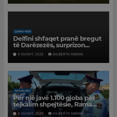
QARKU FIER
Delfini shfaqet pranë bregut
të Darëzezës, surprizon
pushuesit dhe banorët
8 GUSHT, 2026
GILBERTA SIMONI
AKTUALITET
Për një javë 1.100 gjoba për
tejkalim shpejtësie, Rama
publikon videon: Kamerat e
8 GUSHT, 2026
GILBERTA SIMONI