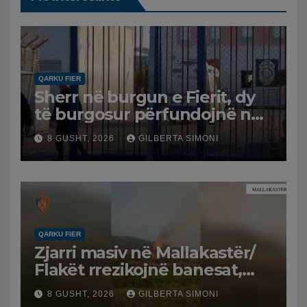
QARKU FIER
Sherr në burgun e Fierit, dy
të burgosur përfundojnë në
spital
8 GUSHT, 2026
GILBERTA SIMONI
QARKU FIER
Zjarri masiv në Mallakastër/
Flakët rrezikojnë banesat,
Policia evakuon disa familje
8 GUSHT, 2026
GILBERTA SIMONI
në Koilac