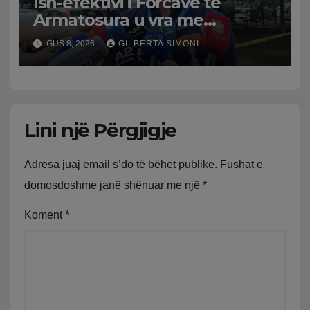
Ish-efektivi i Forcave të
Armatosura u vra me
kallashnikov nga shoku i
GUS 8, 2026
GILBERTA SIMONI
fëmijërisë, zv. drejtori i
Hetimit: Kishin konflikt të
mbartur prej disa kohësh
Lini një Përgjigje
Adresa juaj email s’do të bëhet publike.
Fushat e
domosdoshme janë shënuar me një
*
Koment
*