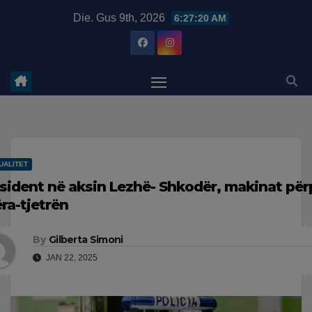
Skip
modal-check
Die. Gus 9th, 2026
6:27:21 AM
to
content
UALITET
sident në aksin Lezhë- Shkodër, makinat pë
ëra-tjetrën
By
Gilberta Simoni
JAN 22, 2025