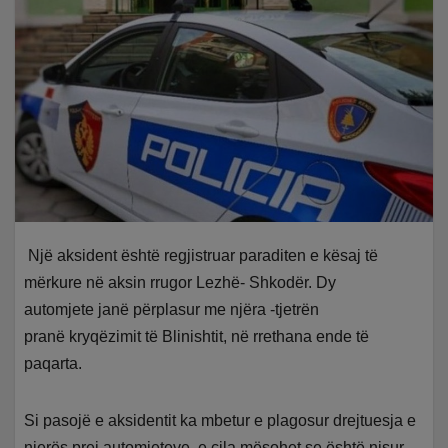
Një aksident është regjistruar paraditen e kësaj të
mërkure në aksin rrugor Lezhë- Shkodër. Dy
automjete janë përplasur me njëra -tjetrën
pranë kryqëzimit të Blinishtit, në rrethana ende të
paqarta.
Si pasojë e aksidentit ka mbetur e plagosur drejtuesja e
njerës prej automjeteve, e cila mësohet se është nisur