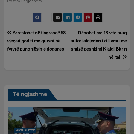
Postim i ngjashëm
Lëvizje
Arrestohet në flagrancë 58-
Dënohet me 18 vite burg
vjeçari,goditi me grusht në
autori algjerian i cili vrau me
te
fytyrë punonjësin e doganës
shtizë peshkimi Klajdi Bitrin
postimet
në Itali
Të ngjashme
AKTUALITET