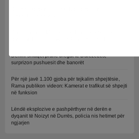
Sherr në burgun e Fierit, dy të burgosur
përfundojnë në spital
Zjarri masiv në Mallakastër/ Flakët rrezikojnë
banesat, Policia evakuon disa familje në Koilac
Delfini shfaqet pranë bregut të Darëzezës,
surprizon pushuesit dhe banorët
Për një javë 1.100 gjoba për tejkalim shpejtësie,
Rama publikon videon: Kamerat e trafikut së shpejti
në funksion
Lëndë eksplozive e pashpërthyer në derën e
dyqanit të Noizyt në Durrës, policia nis hetimet për
ngjarjen