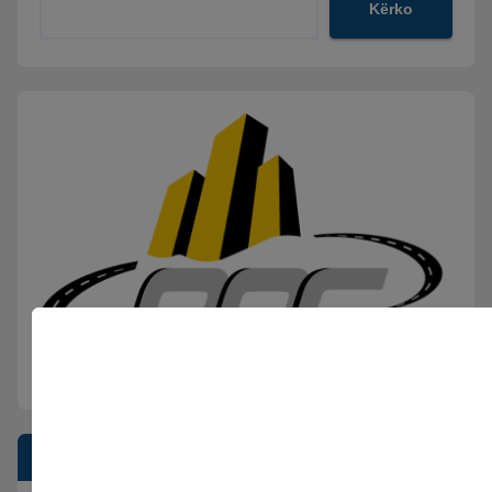
Kërko
Postimet e fundit