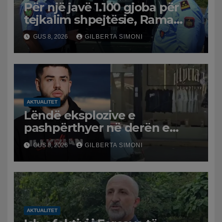
Për një javë 1.100 gjoba për
tejkalim shpejtësie, Rama
publikon videon: Kamerat e
GUS 8, 2026
GILBERTA SIMONI
trafikut së shpejti në
funksion
AKTUALITET
Lëndë eksplozive e
pashpërthyer në derën e
dyqanit të Noizyt në Durrës,
GUS 8, 2026
GILBERTA SIMONI
policia nis hetimet për
ngjarjen
AKTUALITET