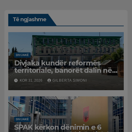
Të ngjashme
DIVJAKË
Divjaka kundër reformës
territoriale, banorët dalin në
protestë.
KOR 31, 2026
GILBERTA SIMONI
DIVJAKË
SPAK kërkon dënimin e 6