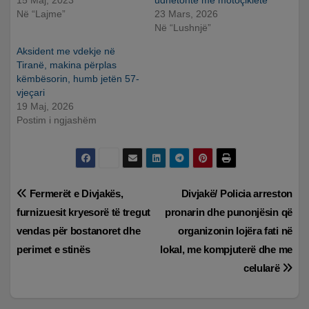
15 Maj, 2023
udhëtonte me motoçikletë
Në “Lajme”
23 Mars, 2026
Në “Lushnjë”
Aksident me vdekje në
Tiranë, makina përplas
këmbësorin, humb jetën 57-
vjeçari
19 Maj, 2026
Postim i ngjashëm
Lëvizje
Fermerët e Divjakës,
Divjakë/ Policia arreston
furnizuesit kryesorë të tregut
pronarin dhe punonjësin që
te
vendas për bostanoret dhe
organizonin lojëra fati në
postimet
perimet e stinës
lokal, me kompjuterë dhe me
celularë