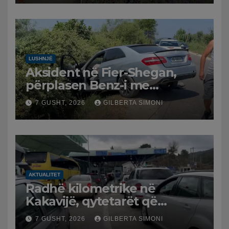
LUSHNJË
Aksident në Fier-Shegan,
përplasen Benz-i me
furgonin, plagoset një i
7 GUSHT, 2026
GILBERTA SIMONI
moshuar
AKTUALITET
Radhë kilometrike në
Kakavijë, qytetarët që
kthehen në Shqipëri
7 GUSHT, 2026
GILBERTA SIMONI
bllokohen në temperatura të