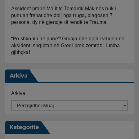
Aksident pranë Malit të Tomorrit/ Makinës nuk i
punuan frenat dhe doli nga rruga, plagosen 7
persona, dy në gjendje të rëndë te Trauma
“Po shkonin në punë”/ Gruaja dhe djali i vdiqën në
aksident, shqiptari në Greqi prek zemrat: Humba
gjithçka!
Arkiva
Arkiva
Kategoritë