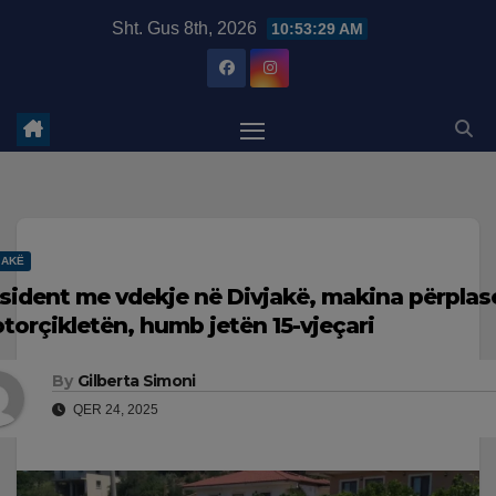
Skip
modal-check
Sht. Gus 8th, 2026
10:53:30 AM
to
content
JAKË
sident me vdekje në Divjakë, makina përplas
torçikletën, humb jetën 15-vjeçari
By
Gilberta Simoni
QER 24, 2025