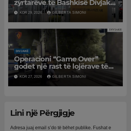
zyrtarëve të Bashkisë Divjakë
për shkelje në tendera
KOR 29, 2026
GILBERTA SIMONI
DIVJAKË
Operacioni “Game Over”
godet një rast të lojërave të
fatit në Divjakë
KOR 27, 2026
GILBERTA SIMONI
Lini një Përgjigje
Adresa juaj email s’do të bëhet publike.
Fushat e