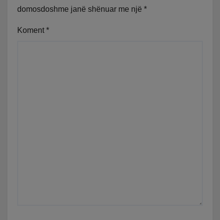
domosdoshme janë shënuar me një
*
Koment
*