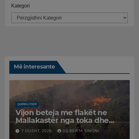
Kategori
Më interesante
QARKU FIER
Vijon beteja me flakët ne
Mallakastër nga toka dhe
nga ajri me dy helikopterë.
7 GUSHT, 2026
GILBERTA SIMONI