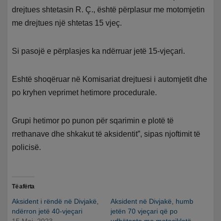
drejtues shtetasin R. Ç., është përplasur me motomjetin
me drejtues një shtetas 15 vjeç.
Si pasojë e përplasjes ka ndërruar jetë 15-vjeçari.
Eshtë shoqëruar në Komisariat drejtuesi i automjetit dhe
po kryhen veprimet hetimore procedurale.
Grupi hetimor po punon për sqarimin e plotë të
rrethanave dhe shkakut të aksidentit”, sipas njoftimit të
policisë.
Të afërta
Aksident i rëndë në Divjakë,
Aksident në Divjakë, humb
ndërron jetë 40-vjeçari
jetën 70 vjeçari që po