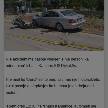
Një aksident me pasojë vdekjen e një personi ka
ndodhur në fshatin Kamenicë të Divjakës.
Një mjet tip “Benz” është përplasur me një motorçikletë,
ku si pasojë e përplasjes ka humbur jetën drejtuesi i
motorit.
“Rreth orës 12:30, në fshatin Kamenicë, automjeti me