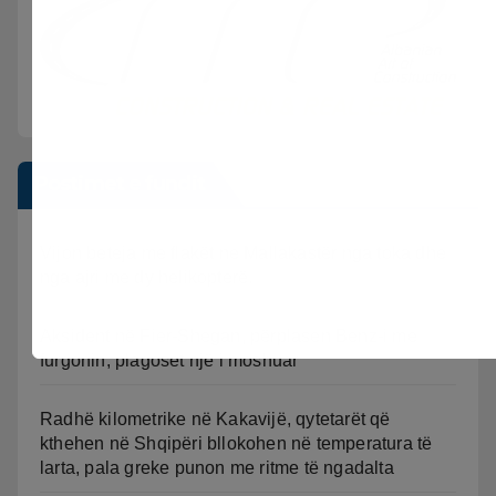
Postimet e fundit
Vijon beteja me flakët ne Mallakastër nga toka dhe
nga ajri me dy helikopterë.
Aksident në Fier-Shegan, përplasen Benz-i me
furgonin, plagoset një i moshuar
Radhë kilometrike në Kakavijë, qytetarët që
kthehen në Shqipëri bllokohen në temperatura të
larta, pala greke punon me ritme të ngadalta