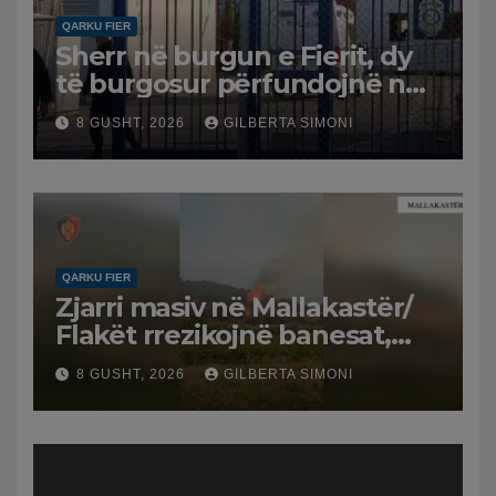
QARKU FIER
Sherr në burgun e Fierit, dy
të burgosur përfundojnë në
spital
8 GUSHT, 2026
GILBERTA SIMONI
QARKU FIER
Zjarri masiv në Mallakastër/
Flakët rrezikojnë banesat,
Policia evakuon disa familje
8 GUSHT, 2026
GILBERTA SIMONI
në Koilac