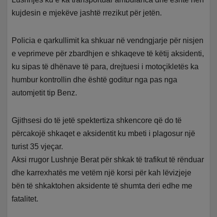
kujdesin e mjekëve jashtë rrezikut për jetën.
Policia e qarkullimit ka shkuar në vendngjarje për nisjen
e veprimeve për zbardhjen e shkaqeve të këtij aksidenti,
ku sipas të dhënave të para, drejtuesi i motoçikletës ka
humbur kontrollin dhe është goditur nga pas nga
automjetit tip Benz.
Gjithsesi do të jetë spektertiza shkencore që do të
përcakojë shkaqet e aksidentit ku mbeti i plagosur një
turist 35 vjeçar.
Aksi rrugor Lushnje Berat për shkak të trafikut të rënduar
dhe karrexhatës me vetëm një korsi për kah lëvizjeje
bën të shkaktohen aksidente të shumta deri edhe me
fatalitet.