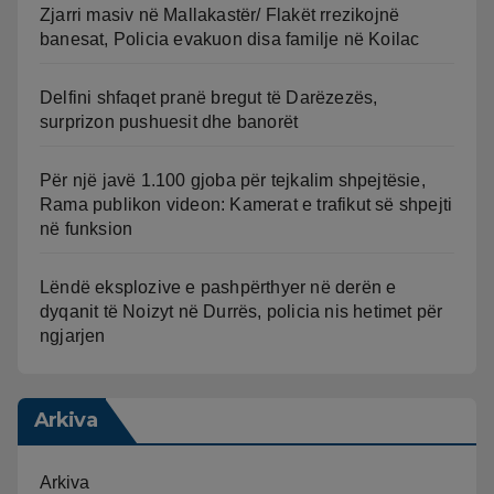
Zjarri masiv në Mallakastër/ Flakët rrezikojnë
banesat, Policia evakuon disa familje në Koilac
Delfini shfaqet pranë bregut të Darëzezës,
surprizon pushuesit dhe banorët
Për një javë 1.100 gjoba për tejkalim shpejtësie,
Rama publikon videon: Kamerat e trafikut së shpejti
në funksion
Lëndë eksplozive e pashpërthyer në derën e
dyqanit të Noizyt në Durrës, policia nis hetimet për
ngjarjen
Arkiva
Arkiva