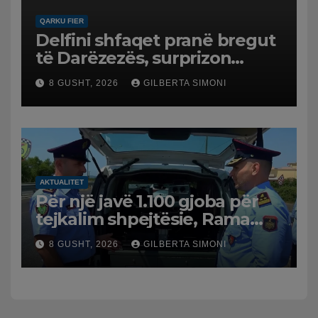
QARKU FIER
Delfini shfaqet pranë bregut
të Darëzezës, surprizon
pushuesit dhe banorët
8 GUSHT, 2026
GILBERTA SIMONI
AKTUALITET
Për një javë 1.100 gjoba për
tejkalim shpejtësie, Rama
publikon videon: Kamerat e
8 GUSHT, 2026
GILBERTA SIMONI
trafikut së shpejti në
funksion