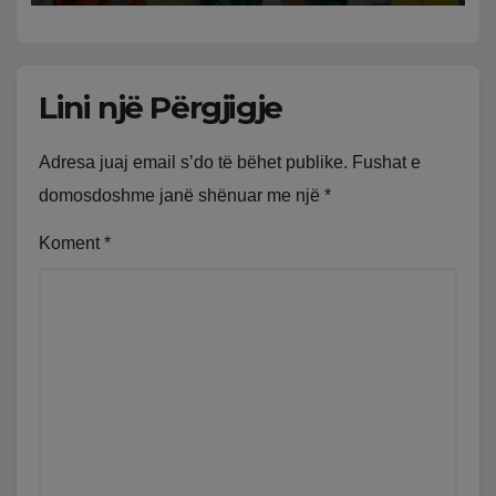
Lini një Përgjigje
Adresa juaj email s’do të bëhet publike.
Fushat e
domosdoshme janë shënuar me një
*
Koment
*