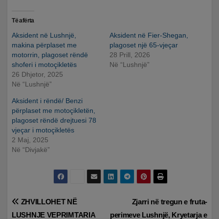
Të afërta
Aksident në Lushnjë,
Aksident në Fier-Shegan,
makina përplaset me
plagoset një 65-vjeçar
motorrin, plagoset rëndë
28 Prill, 2026
shoferi i motoçikletës
Në “Lushnjë”
26 Dhjetor, 2025
Në “Lushnjë”
Aksident i rëndë/ Benzi
përplaset me motoçikletën,
plagoset rëndë drejtuesi 78
vjeçar i motoçikletës
2 Maj, 2025
Në “Divjakë”
Lëvizje
ZHVILLOHET NË
Zjarri në tregun e fruta-
LUSHNJE VEPRIMTARIA
perimeve Lushnjë, Kryetarja e