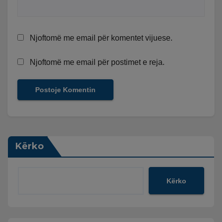
Njoftomë me email për komentet vijuese.
Njoftomë me email për postimet e reja.
Kërko
Kërko