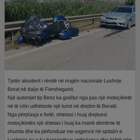
Tjetër aksident i rëndë në rrugën nacionale Lushnje
Berat në dalje të Fiersheganit.
Një automjet tip Benz ka goditur nga pas një motoçikletë
në të cilin udhëtonte një turist në drejtim të Beratit.
Nga përplasja e fortë, shtetasi i huaj drejtuesi
motoçikletës një shtetas i huaj ka marrë dëmtime të
shumta dhe ka përfunduar me urgjencë në spitalin e
Lushnjes ku e ka transportuar ambulanca dhe është nën