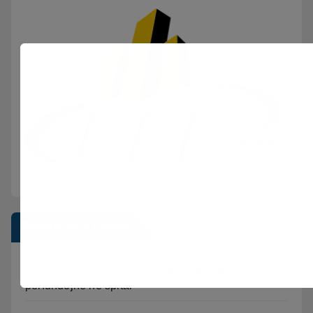
Postimet e fundit
Sherr në burgun e Fierit, dy të burgosur
përfundojnë në spital