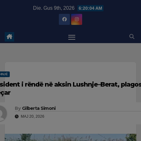
Skip
modal-check
Die. Gus 9th, 2026
6:20:04 AM
to
content
HNJË
sident i rëndë në aksin Lushnje–Berat, plagose
eçar
By
Gilberta Simoni
MAJ 20, 2026