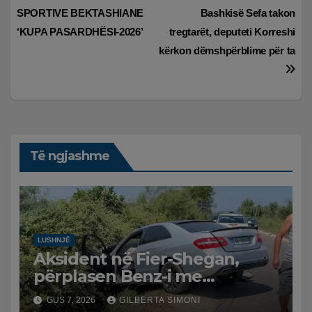
te
SPORTIVE BEKTASHIANE
Bashkisë Sefa takon
postimet
‘KUPA PASARDHËSI-2026’
tregtarët, deputeti Korreshi
kërkon dëmshpërblime për ta
Të ngjashme
LUSHNJË
Aksident në Fier-Shegan,
përplasen Benz-i me
furgonin, plagoset një i
GUS 7, 2026
GILBERTA SIMONI
moshuar