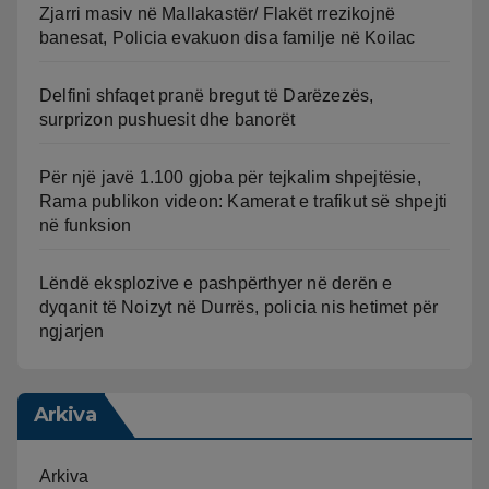
Zjarri masiv në Mallakastër/ Flakët rrezikojnë
banesat, Policia evakuon disa familje në Koilac
Delfini shfaqet pranë bregut të Darëzezës,
surprizon pushuesit dhe banorët
Për një javë 1.100 gjoba për tejkalim shpejtësie,
Rama publikon videon: Kamerat e trafikut së shpejti
në funksion
Lëndë eksplozive e pashpërthyer në derën e
dyqanit të Noizyt në Durrës, policia nis hetimet për
ngjarjen
Arkiva
Arkiva