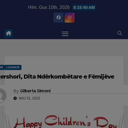
Skip
modal-check
Hën. Gus 10th, 2026
8:15:41 AM
to
content
IM
LUSHNJË
Qershori, Dita Ndërkombëtare e Fëmijëve
By
Gilberta Simoni
MAJ 31, 2025