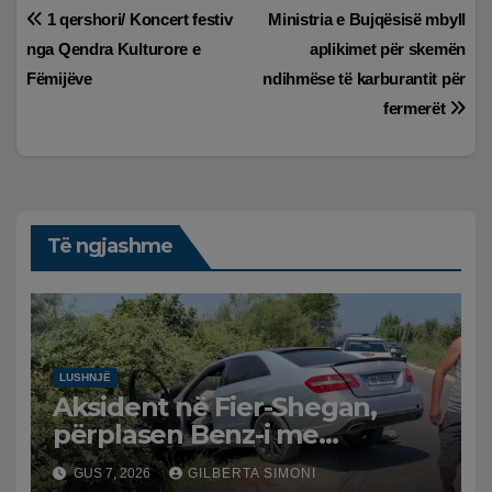
Lëvizje
1 qershori/ Koncert festiv
Ministria e Bujqësisë mbyll
nga Qendra Kulturore e
aplikimet për skemën
te
Fëmijëve
ndihmëse të karburantit për
postimet
fermerët
Të ngjashme
LUSHNJË
Aksident në Fier-Shegan,
përplasen Benz-i me
furgonin, plagoset një i
GUS 7, 2026
GILBERTA SIMONI
moshuar