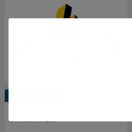
Postimet e fundit
Sherr në burgun e Fierit, dy të burgosur
përfundojnë në spital