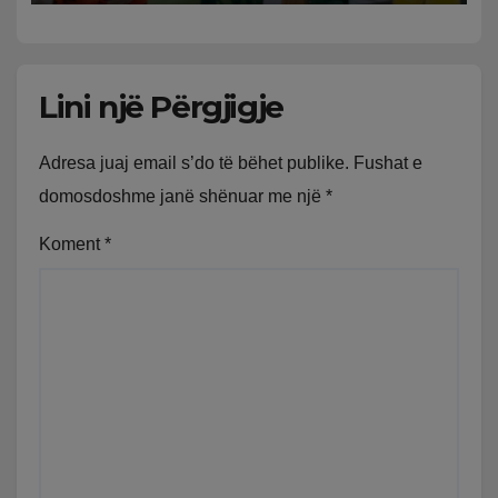
Lini një Përgjigje
Adresa juaj email s’do të bëhet publike.
Fushat e
domosdoshme janë shënuar me një
*
Koment
*