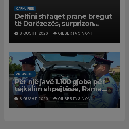
QARKU FIER
Delfini shfaqet pranë bregut
të Darëzezës, surprizon
pushuesit dhe banorët
8 GUSHT, 2026
GILBERTA SIMONI
AKTUALITET
Për një javë 1.100 gjoba për
tejkalim shpejtësie, Rama
publikon videon: Kamerat e
8 GUSHT, 2026
GILBERTA SIMONI
trafikut së shpejti në
funksion