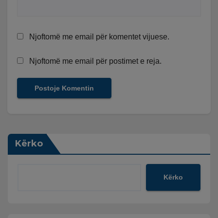
Njoftomë me email për komentet vijuese.
Njoftomë me email për postimet e reja.
Kërko
Kërko