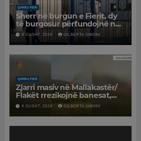
QARKU FIER
Sherr në burgun e Fierit, dy
të burgosur përfundojnë në
spital
8 GUSHT, 2026
GILBERTA SIMONI
QARKU FIER
Zjarri masiv në Mallakastër/
Flakët rrezikojnë banesat,
Policia evakuon disa familje
8 GUSHT, 2026
GILBERTA SIMONI
në Koilac