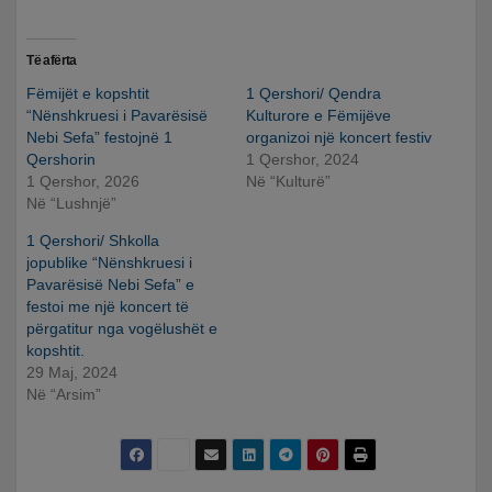
Të afërta
Fëmijët e kopshtit
1 Qershori/ Qendra
“Nënshkruesi i Pavarësisë
Kulturore e Fëmijëve
Nebi Sefa” festojnë 1
organizoi një koncert festiv
Qershorin
1 Qershor, 2024
1 Qershor, 2026
Në “Kulturë”
Në “Lushnjë”
1 Qershori/ Shkolla
jopublike “Nënshkruesi i
Pavarësisë Nebi Sefa” e
festoi me një koncert të
përgatitur nga vogëlushët e
kopshtit.
29 Maj, 2024
Në “Arsim”